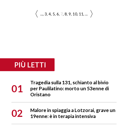
...
3
4
5
6
7
8
9
10
11
...
PIÙ LETTI
Tragedia sulla 131, schianto al bivio
01
per Paulilatino: morto un 53enne di
Oristano
02
Malore in spiaggia a Lotzorai, grave un
19enne: è in terapia intensiva