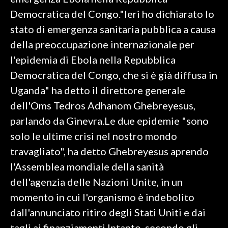
Democratica del Congo."Ieri ho dichiarato lo
SPETTACOLI
stato di emergenza sanitaria pubblica a causa
della preoccupazione internazionale per
GOSSIP
l'epidemia di Ebola nella Repubblica
SALUTE
Democratica del Congo, che si è già diffusa in
Uganda" ha detto il direttore generale
SARDEGNA TURISMO
dell'Oms Tedros Adhanom Ghebreyesus,
parlando da Ginevra.Le due epidemie "sono
SARDI NEL MONDO
solo le ultime crisi nel nostro mondo
NOTIZIE
travagliato", ha detto Ghebreyesus aprendo
EVENTI
l'Assemblea mondiale della sanità
#CARAUNIONE
dell'agenzia delle Nazioni Unite, in un
momento in cui l'organismo è indebolito
3 MINUTI CON
dall'annunciato ritiro degli Stati Uniti e dai
INSULARITÀ
tagli ai finanziamenti.Intanto, secondo gli