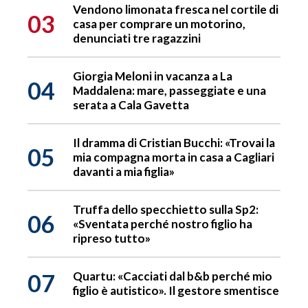
Vendono limonata fresca nel cortile di
03
casa per comprare un motorino,
denunciati tre ragazzini
Giorgia Meloni in vacanza a La
04
Maddalena: mare, passeggiate e una
serata a Cala Gavetta
Il dramma di Cristian Bucchi: «Trovai la
05
mia compagna morta in casa a Cagliari
davanti a mia figlia»
Truffa dello specchietto sulla Sp2:
06
«Sventata perché nostro figlio ha
ripreso tutto»
07
Quartu: «Cacciati dal b&b perché mio
figlio è autistico». Il gestore smentisce