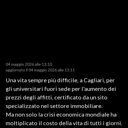
LAVORO
BANDI
SPORT IN SARDEGNA
SPORT
RISULTATI E CLASSIFICHE
CALCIO
04 maggio 2026 alle 13:10
aggiornato il 04 maggio 2026 alle 13:11
CALCIO REGIONALE
BASKET
Una vita sempre più difficile, a Cagliari, per
VOLLEY
gli universitari fuori sede per l'aumento dei
MOTORI
prezzi degli affitti, certificato da un sito
TENNIS
specializzato nel settore immobiliare.
ALTRI SPORT
Ma non solo la crisi economica mondiale ha
moltiplicato il costo della vita di tutti i giorni.
CULTURA