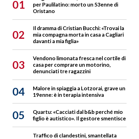
01
per Paulilatino: morto un 53enne di
Oristano
Il dramma di Cristian Bucchi: «Trovai la
02
mia compagna morta in casa a Cagliari
davanti a mia figlia»
Vendono limonata fresca nel cortile di
03
casa per comprare un motorino,
denunciati tre ragazzini
04
Malore in spiaggia a Lotzorai, grave un
19enne: è in terapia intensiva
05
Quartu: «Cacciati dal b&b perché mio
figlio è autistico». Il gestore smentisce
Traffico di clandestini, smantellata