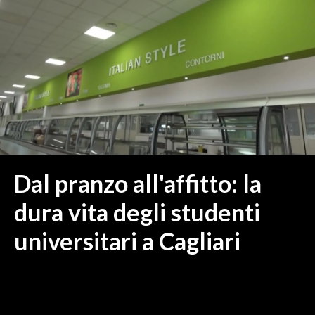
MEDIO CAMPIDANO
ORISTANO E PROVINCIA
SASSARI E PROVINCIA
GALLURA
NUORO E PROVINCIA
OGLIASTRA
AGENDA
CRONACA
Dal pranzo all'affitto: la
ITALIA
dura vita degli studenti
MONDO
universitari a Cagliari
POLITICA
ECONOMIA
SERVIZI ALLE IMPRESE