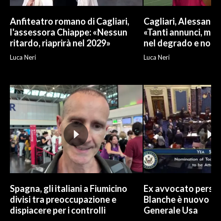
Anfiteatro romano di Cagliari,
Cagliari, Alessand
l'assessora Chiappe: «Nessun
«Tanti annunci, ma l
ritardo, riaprirà nel 2029»
nel degrado e non r
Luca Neri
Luca Neri
Spagna, gli italiani a Fiumicino
Ex avvocato perso
divisi tra preoccupazione e
Blanche è nuovo P
dispiacere per i controlli
Generale Usa