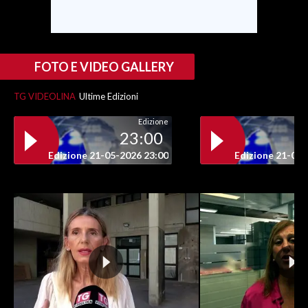
INFO AZIENDE
ABBONATI
FOTO E VIDEO GALLERY
ANNUNCI
NECROLOGI
TG VIDEOLINA
Ultime Edizioni
PUBBLICITÀ
Edizione
23:00
SPIAGGE
STORE
Edizione 21-05-2026 23:00
Edizione 21-05-