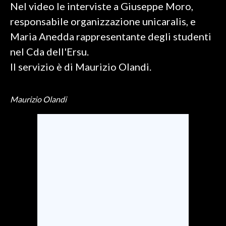
Nel video le interviste a Giuseppe Moro,
responsabile organizzazione unicaralis, e
SPETTACOLI
Maria Anedda rappresentante degli studenti
GOSSIP
nel Cda dell'Ersu.
Il servizio è di Maurizio Olandi.
SALUTE
SARDEGNA TURISMO
Maurizio Olandi
SARDI NEL MONDO
NOTIZIE
EVENTI
#CARAUNIONE
3 MINUTI CON
INSULARITÀ