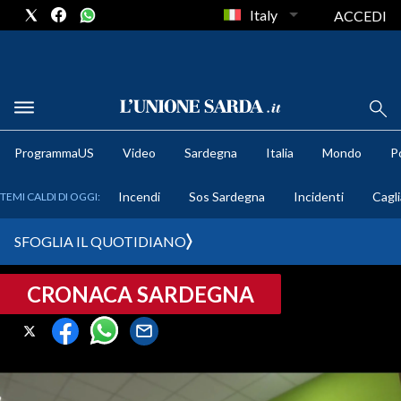
Italy
ACCEDI
METEO
ProgrammaUS
Video
Sardegna
Italia
Mondo
Po
COMUNI AL VOTO
Incendi
Sos Sardegna
Incidenti
Cagli
TEMI CALDI DI OGGI:
VIDEO
SFOGLIA IL QUOTIDIANO
FOTO
CRONACA SARDEGNA
CRONACA SARDEGNA
CAGLIARI
PROVINCIA DI CAGLIARI
SULCIS IGLESIENTE