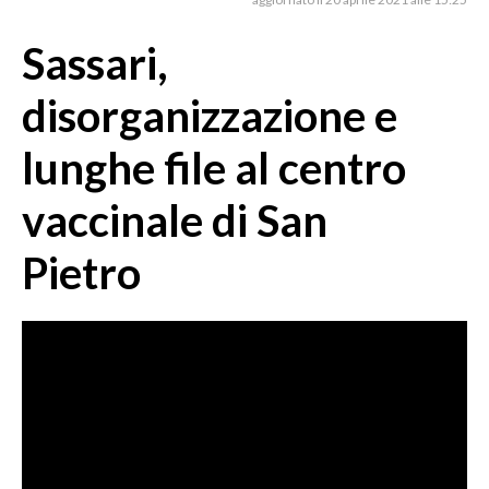
MEDIO CAMPIDANO
ORISTANO E PROVINCIA
Sassari,
SASSARI E PROVINCIA
disorganizzazione e
GALLURA
NUORO E PROVINCIA
lunghe file al centro
OGLIASTRA
vaccinale di San
AGENDA
Pietro
CRONACA
ITALIA
MONDO
POLITICA
ECONOMIA
SERVIZI ALLE IMPRESE