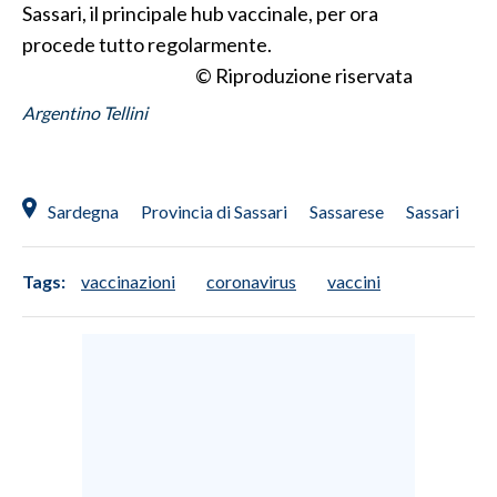
Sassari, il principale hub vaccinale, per ora
procede tutto regolarmente.
INFO AZIENDE
© Riproduzione riservata
ABBONATI
Argentino Tellini
ANNUNCI
NECROLOGI
PUBBLICITÀ
Sardegna
Provincia di Sassari
Sassarese
Sassari
SPIAGGE
STORE
Tags:
vaccinazioni
coronavirus
vaccini