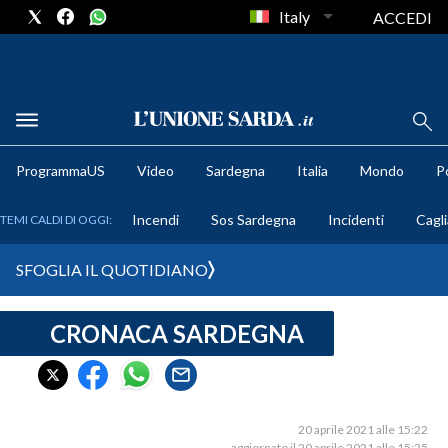
Italy
ACCEDI
METEO
ProgrammaUS
Video
Sardegna
Italia
Mondo
Po
COMUNI AL VOTO
Incendi
Sos Sardegna
Incidenti
Cagli
TEMI CALDI DI OGGI:
VIDEO
SFOGLIA IL QUOTIDIANO
FOTO
CRONACA SARDEGNA
CRONACA SARDEGNA
CAGLIARI
PROVINCIA DI CAGLIARI
SULCIS IGLESIENTE
20 aprile 2021 alle 15:22
aggiornato il 20 aprile 2021 alle 15:25