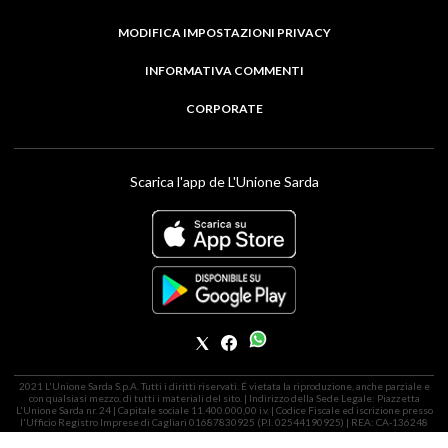
MODIFICA IMPOSTAZIONI PRIVACY
INFORMATIVA COMMENTI
CORPORATE
Scarica l'app de L'Unione Sarda
2021 L'Unione Sarda S.p.A. Tutti i diritti riservati. É vietata la riproduzione, anche parziale e
con qualsiasi mezzo, di tutti i materiali del sito. | Indirizzo della Sede Legale: Piazzetta
L'Unione Sarda nr. 24 | Capitale sociale 11.400.000,00 i.v. | Codice Fiscale ed iscrizione presso
l'Ufficio Registro Imprese di Cagliari 01687830925 (P.I. 02544190925) | REA: CA-136248