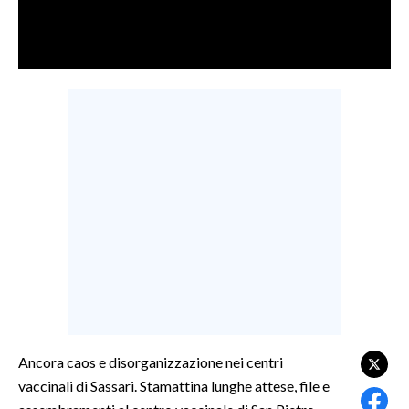
LAVORO
BANDI
SPORT IN SARDEGNA
SPORT
RISULTATI E CLASSIFICHE
CALCIO
CALCIO REGIONALE
BASKET
VOLLEY
MOTORI
TENNIS
Ancora caos e disorganizzazione nei centri
ALTRI SPORT
vaccinali di Sassari. Stamattina lunghe attese, file e
CULTURA