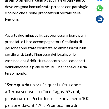
assembramenti al centro vaccinale di San Pietro,
dove vengono immunizzate persone con patologie
SPETTACOLI
e coloro che si sono prenotati sul portale della
Regione.
GOSSIP
SALUTE
A parte due minuscoli gazebo, nessun riparo per i
prenotati e i loro accompagnatori. Centinaia di
SARDEGNA TURISMO
persone sono state costrette ad ammassarsi in un
cortile antistante l'ingresso dei locali per le
SARDI NEL MONDO
vaccinazioni. Addirittura accanto a dei cassonetti
NOTIZIE
dell'immondizia pieni di rifiuti. Una scena quasi da
EVENTI
terzo mondo.
"Sono qua da un'ora, in questa situazione -
#CARAUNIONE
afferma sconsolato Tore Ragas, 67 anni,
3 MINUTI CON
pensionato di Porto Torres - e ho almeno 100
persone davanti". Alla Promocamera di
INSULARITÀ