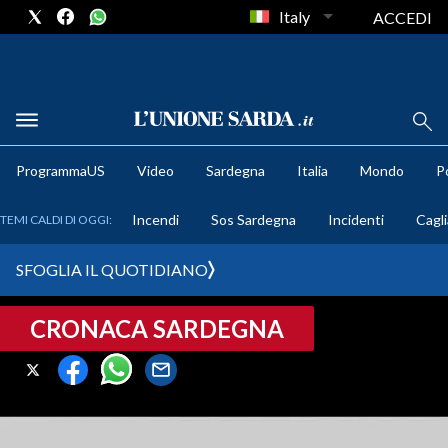
Italy
ACCEDI
METEO
ProgrammaUS
Video
Sardegna
Italia
Mondo
Po
COMUNI AL VOTO
Incendi
Sos Sardegna
Incidenti
Cagli
TEMI CALDI DI OGGI:
VIDEO
SFOGLIA IL QUOTIDIANO
FOTO
CRONACA SARDEGNA
CRONACA SARDEGNA
CAGLIARI
PROVINCIA DI CAGLIARI
SULCIS IGLESIENTE