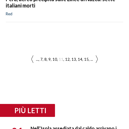
italiani morti
Red
...
7
8
9
10
11
12
13
14
15
...
PIÙ LETTI
Nell’Isola assediata dal caldo arrivano i