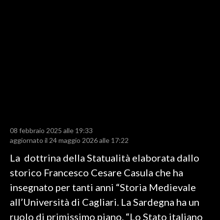
LAVORO
BANDI
SPORT IN SARDEGNA
SPORT
RISULTATI E CLASSIFICHE
CALCIO
CALCIO REGIONALE
08 febbraio 2025 alle 19:33
BASKET
aggiornato il 24 maggio 2026 alle 17:22
VOLLEY
La dottrina della Statualità elaborata dallo
MOTORI
storico Francesco Cesare Casula che ha
TENNIS
insegnato per tanti anni “Storia Medievale
ALTRI SPORT
all’Università di Cagliari. La Sardegna ha un
ruolo di primissimo piano. “Lo Stato italiano
CULTURA