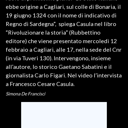
ebbe origine a Cagliari, sul colle di Bonaria, il
SPETTACOLI
19 giugno 1324 con il nome di indicativo di
Regno di Sardegna”, spiega Casula nel libro
GOSSIP
“Rivoluzionare la storia” (Rubbettino
SALUTE
editore) che viene presentato mercoledì 12
febbraio a Cagliari, alle 17, nella sede del Cnr
SARDEGNA TURISMO
(in via Tuveri 130). Intervengono, insieme
all’autore, lo storico Gaetano Sabatini e il
SARDI NEL MONDO
giornalista Carlo Figari. Nel video l’intervista
NOTIZIE
a Francesco Cesare Casula.
EVENTI
Simona De Francisci
#CARAUNIONE
3 MINUTI CON
INSULARITÀ