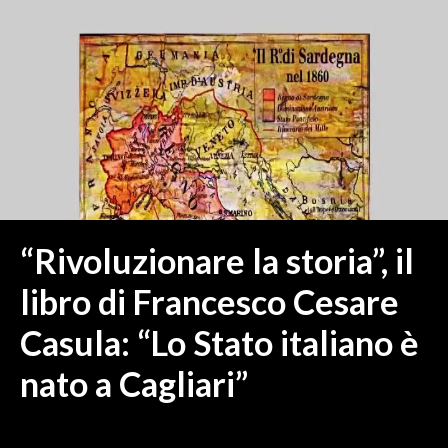
MEDIO CAMPIDANO
ORISTANO E PROVINCIA
SASSARI E PROVINCIA
GALLURA
NUORO E PROVINCIA
OGLIASTRA
AGENDA
CRONACA
“Rivoluzionare la storia”, il
ITALIA
libro di Francesco Cesare
MONDO
Casula: “Lo Stato italiano è
POLITICA
nato a Cagliari”
ECONOMIA
SERVIZI ALLE IMPRESE