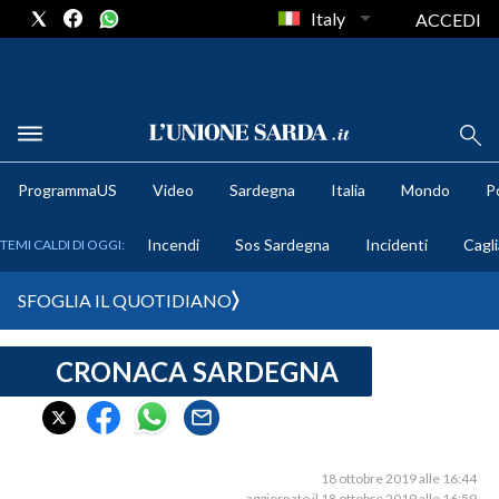
Italy
ACCEDI
METEO
ProgrammaUS
Video
Sardegna
Italia
Mondo
Po
COMUNI AL VOTO
Incendi
Sos Sardegna
Incidenti
Cagli
TEMI CALDI DI OGGI:
VIDEO
SFOGLIA IL QUOTIDIANO
FOTO
CRONACA SARDEGNA
CRONACA SARDEGNA
CAGLIARI
PROVINCIA DI CAGLIARI
SULCIS IGLESIENTE
18 ottobre 2019 alle 16:44
aggiornato il 18 ottobre 2019 alle 16:59