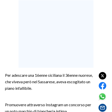
LAVORO
BANDI
SPORT IN SARDEGNA
SPORT
RISULTATI E CLASSIFICHE
CALCIO
CALCIO REGIONALE
BASKET
Per adescare una 16enne siciliana il 36enne nuorese,
VOLLEY
che viveva però nel Sassarese, aveva escogitato un
MOTORI
piano infallibile.
TENNIS
ALTRI SPORT
Promuovere attraverso Instagram un concorso per
un noto marchio di biancheria intima.
CULTURA