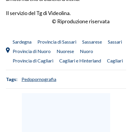
Il servizio del Tg di Videolina.
SPETTACOLI
© Riproduzione riservata
GOSSIP
SALUTE
Sardegna
Provincia di Sassari
Sassarese
Sassari
Provincia di Nuoro
Nuorese
Nuoro
SARDEGNA TURISMO
Provincia di Cagliari
Cagliari e Hinterland
Cagliari
SARDI NEL MONDO
Tags:
Pedopornografia
NOTIZIE
EVENTI
#CARAUNIONE
3 MINUTI CON
INSULARITÀ