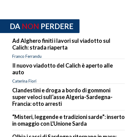
DA
NON
PERDERE
Ad Alghero finiti i lavori sul viadotto sul
Calich: strada riaperta
Franco Ferrandu
Il nuovo viadotto del Calich è aperto alle
auto
Caterina Fiori
Clandestini e droga a bordo di gommoni
super veloci sull’asse Algeria-Sardegna-
Francia: otto arresti
“Misteri, leggende e tradizioni sarde”: inserto
in omaggio con L'Unione Sarda
Olbia i sassi di Sardegna ritornano in mare: