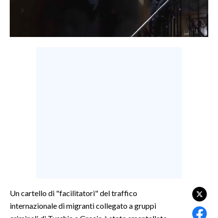
LAVORO
BANDI
SPORT IN SARDEGNA
SPORT
RISULTATI E CLASSIFICHE
CALCIO
CALCIO REGIONALE
BASKET
VOLLEY
MOTORI
TENNIS
Un cartello di "facilitatori" del traffico
ALTRI SPORT
internazionale di migranti collegato a gruppi
CULTURA