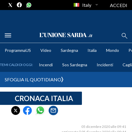
Italy
ACCEDI
METEO
ProgrammaUS
Video
Sardegna
Italia
Mondo
Po
COMUNI AL VOTO
Incendi
Sos Sardegna
Incidenti
Cagli
TEMI CALDI DI OGGI:
VIDEO
SFOGLIA IL QUOTIDIANO
FOTO
CRONACA ITALIA
CRONACA SARDEGNA
CAGLIARI
PROVINCIA DI CAGLIARI
SULCIS IGLESIENTE
05 dicembre 2020 alle 09:41
aggiornato il 05 dicembre 2020 alle 09:44