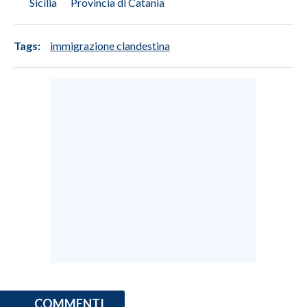
Sicilia
Provincia di Catania
INFO AZIENDE
Tags:
immigrazione clandestina
ABBONATI
ANNUNCI
NECROLOGI
PUBBLICITÀ
SPIAGGE
STORE
COMMENTI