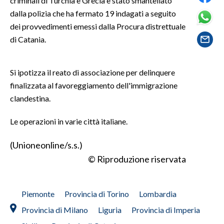
criminali di Turchia e Grecia è stato smantellato
dalla polizia che ha fermato 19 indagati a seguito
SPETTACOLI
dei provvedimenti emessi dalla Procura distrettuale
di Catania.
GOSSIP
SALUTE
Si ipotizza il reato di associazione per delinquere
finalizzata al favoreggiamento dell'immigrazione
SARDEGNA TURISMO
clandestina.
SARDI NEL MONDO
Le operazioni in varie città italiane.
NOTIZIE
(Unioneonline/s.s.)
EVENTI
© Riproduzione riservata
#CARAUNIONE
Piemonte
Provincia di Torino
Lombardia
3 MINUTI CON
Provincia di Milano
Liguria
Provincia di Imperia
INSULARITÀ