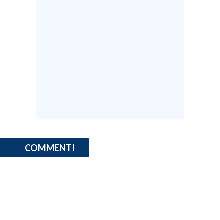
INFO AZIENDE
ABBONATI
ANNUNCI
NECROLOGI
PUBBLICITÀ
SPIAGGE
STORE
COMMENTI