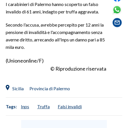
I carabinieri di Palermo hanno scoperto un falso
invalido di 61 anni, indagto per truffa aggravata.
SPETTACOLI
Secondo l'accusa, avrebbe percepito per 12 anni la
GOSSIP
pensione di invalidità e l'accompagnamento senza
averne diritto, arrecando all'Inps un danno pari a 85
SALUTE
mila euro.
SARDEGNA TURISMO
(Unioneonline/F)
SARDI NEL MONDO
© Riproduzione riservata
NOTIZIE
EVENTI
Sicilia
Provincia di Palermo
#CARAUNIONE
Tags:
Inps
Truffa
Falsi invalidi
3 MINUTI CON
INSULARITÀ