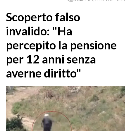
MEDIO CAMPIDANO
ORISTANO E PROVINCIA
Scoperto falso
SASSARI E PROVINCIA
invalido: "Ha
GALLURA
NUORO E PROVINCIA
percepito la pensione
OGLIASTRA
per 12 anni senza
AGENDA
averne diritto"
CRONACA
ITALIA
MONDO
POLITICA
ECONOMIA
SERVIZI ALLE IMPRESE