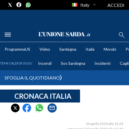
Italy
ACCEDI
METEO
ProgrammaUS
Video
Sardegna
Italia
Mondo
Po
COMUNI AL VOTO
Incendi
Sos Sardegna
Incidenti
Cagli
TEMI CALDI DI OGGI:
VIDEO
SFOGLIA IL QUOTIDIANO
FOTO
CRONACA ITALIA
CRONACA SARDEGNA
CAGLIARI
PROVINCIA DI CAGLIARI
SULCIS IGLESIENTE
10 aprile 2019 alle 12:23
aggiornato il 10 aprile 2019 alle 12:29