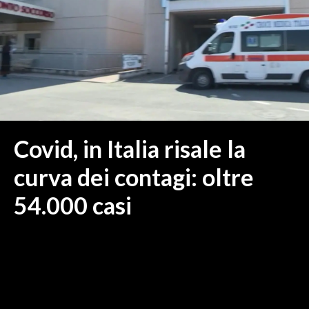
MEDIO CAMPIDANO
ORISTANO E PROVINCIA
SASSARI E PROVINCIA
GALLURA
NUORO E PROVINCIA
OGLIASTRA
AGENDA
Covid, in Italia risale la
CRONACA
curva dei contagi: oltre
ITALIA
54.000 casi
MONDO
POLITICA
ECONOMIA
SERVIZI ALLE IMPRESE