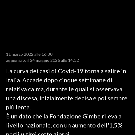
LAVORO
BANDI
SPORT IN SARDEGNA
SPORT
11 marzo 2022 alle 16:30
RISULTATI E CLASSIFICHE
aggiornato il 24 maggio 2026 alle 14:32
CALCIO
La curva dei casi di Covid-19 torna a salire in
CALCIO REGIONALE
Italia. Accade dopo cinque settimane di
BASKET
relativa calma, durante le quali si osservava
VOLLEY
una discesa, inizialmente decisa e poi sempre
MOTORI
più lenta.
TENNIS
È un dato che la Fondazione Gimbe rileva a
ALTRI SPORT
livello nazionale, con un aumento dell'1,5%
negli ultimi sette giorni.
CULTURA