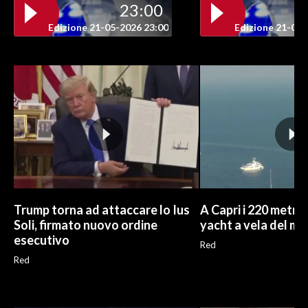
23:00
Edizione 21-05-2026 23:00
Edizione 21-05-
Trump torna ad attaccare lo Ius
A Capri i 220 metri 
Soli, firmato nuovo ordine
yacht a vela del m
esecutivo
Red
Red