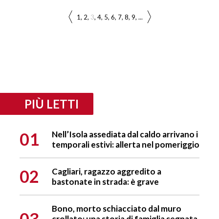
1
2
3
4
5
6
7
8
9
...
PIÙ LETTI
01
Nell’Isola assediata dal caldo arrivano i
temporali estivi: allerta nel pomeriggio
02
Cagliari, ragazzo aggredito a
bastonate in strada: è grave
Bono, morto schiacciato dal muro
03
crollato: una storia di famiglia segnata