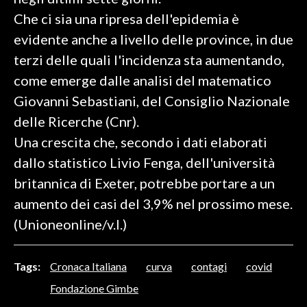
Che ci sia una ripresa dell'epidemia è
SPETTACOLI
evidente anche a livello delle province, in due
terzi delle quali l'incidenza sta aumentando,
GOSSIP
come emerge dalle analisi del matematico
SALUTE
Giovanni Sebastiani, del Consiglio Nazionale
delle Ricerche (Cnr).
SARDEGNA TURISMO
Una crescita che, secondo i dati elaborati
dallo statistico Livio Fenga, dell'università
SARDI NEL MONDO
britannica di Exeter, potrebbe portare a un
NOTIZIE
aumento dei casi del 3,9% nel prossimo mese.
EVENTI
(Unioneonline/v.l.)
#CARAUNIONE
Tags:
Cronaca Italiana
curva
contagi
covid
3 MINUTI CON
Fondazione Gimbe
INSULARITÀ