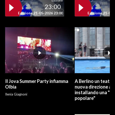
Edizione
23:00
Edizione 21-05-2026 23:00
Edizione 21-05-
Il Jova Summer Party infiamma
A Berlino un teatro
Olbia
nuova direzione art
installando una "pi
Ilenia Giagnoni
popolare"