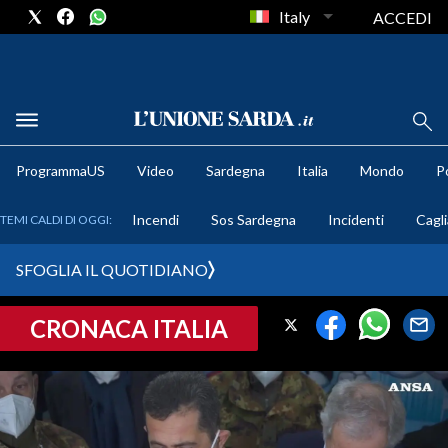
Italy
ACCEDI
METEO
ProgrammaUS
Video
Sardegna
Italia
Mondo
Po
COMUNI AL VOTO
Incendi
Sos Sardegna
Incidenti
Cagli
TEMI CALDI DI OGGI:
VIDEO
SFOGLIA IL QUOTIDIANO
FOTO
CRONACA ITALIA
CRONACA SARDEGNA
CAGLIARI
PROVINCIA DI CAGLIARI
SULCIS IGLESIENTE