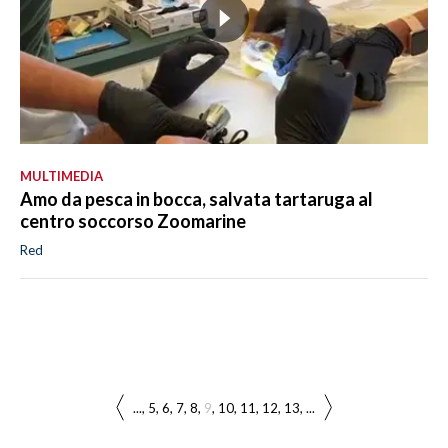
MULTIMEDIA
Amo da pesca in bocca, salvata tartaruga al
centro soccorso Zoomarine
Red
...
5
6
7
8
9
10
11
12
13
...