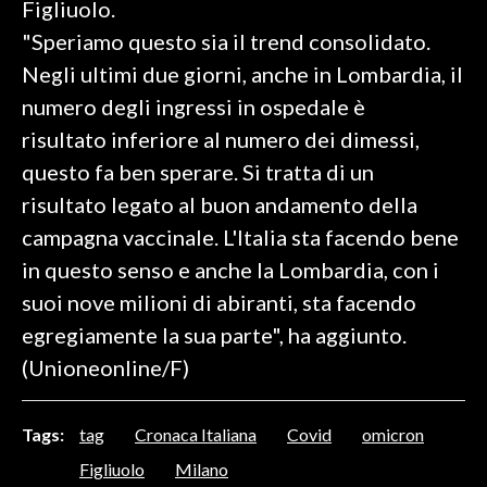
Figliuolo.
"Speriamo questo sia il trend consolidato.
SPETTACOLI
Negli ultimi due giorni, anche in Lombardia, il
GOSSIP
numero degli ingressi in ospedale è
risultato inferiore al numero dei dimessi,
SALUTE
questo fa ben sperare. Si tratta di un
risultato legato al buon andamento della
SARDEGNA TURISMO
campagna vaccinale. L'Italia sta facendo bene
SARDI NEL MONDO
in questo senso e anche la Lombardia, con i
NOTIZIE
suoi nove milioni di abiranti, sta facendo
EVENTI
egregiamente la sua parte", ha aggiunto.
(Unioneonline/F)
#CARAUNIONE
3 MINUTI CON
Tags:
tag
Cronaca Italiana
Covid
omicron
Figliuolo
Milano
INSULARITÀ