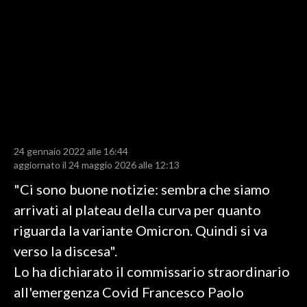
LAVORO
BANDI
SPORT IN SARDEGNA
SPORT
RISULTATI E CLASSIFICHE
CALCIO
24 gennaio 2022 alle 16:44
aggiornato il 24 maggio 2026 alle 12:13
CALCIO REGIONALE
"Ci sono buone notizie: sembra che siamo
BASKET
arrivati al plateau della curva per quanto
VOLLEY
riguarda la variante Omicron. Quindi si va
MOTORI
verso la discesa".
TENNIS
Lo ha dichiarato il commissario straordinario
ALTRI SPORT
all'emergenza Covid Francesco Paolo
CULTURA