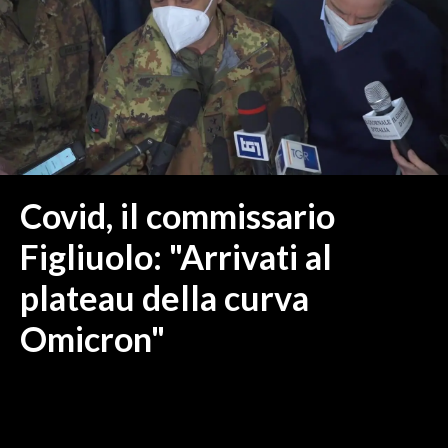
MEDIO CAMPIDANO
ORISTANO E PROVINCIA
SASSARI E PROVINCIA
GALLURA
NUORO E PROVINCIA
OGLIASTRA
AGENDA
Covid, il commissario
CRONACA
Figliuolo: "Arrivati al
ITALIA
plateau della curva
MONDO
Omicron"
POLITICA
ECONOMIA
SERVIZI ALLE IMPRESE