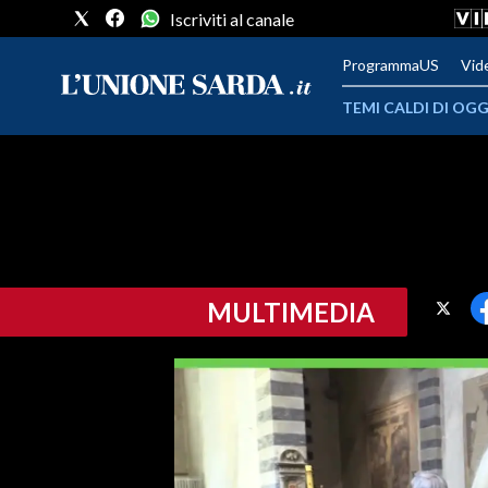
Iscriviti al canale
ProgrammaUS
Vid
TEMI CALDI DI OGG
METEO
COMUNI AL VOTO
VIDEO
MULTIMEDIA
FOTO
CRONACA SARDEGNA
CAGLIARI
PROVINCIA DI CAGLIARI
SULCIS IGLESIENTE