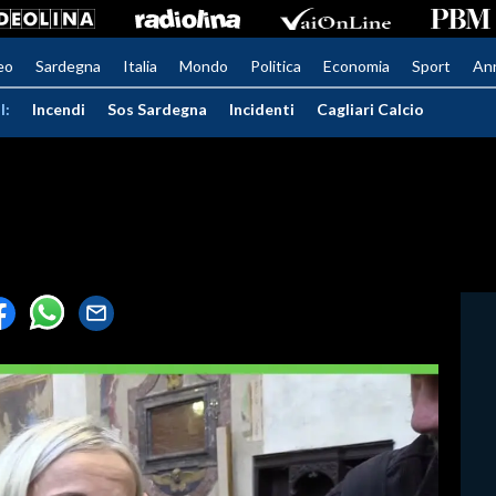
eo
Sardegna
Italia
Mondo
Politica
Economia
Sport
An
I:
Incendi
Sos Sardegna
Incidenti
Cagliari Calcio