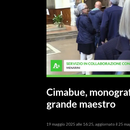
MEDIO CAMPIDANO
ORISTANO E PROVINCIA
SASSARI E PROVINCIA
GALLURA
NUORO E PROVINCIA
OGLIASTRA
AGENDA
CRONACA
ITALIA
MONDO
Cimabue, monografi
grande maestro
POLITICA
ECONOMIA
19 maggio 2025 alle 16:25
aggiornato il 25 ma
SERVIZI ALLE IMPRESE