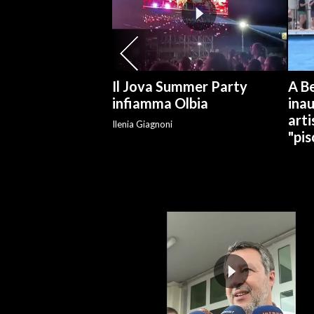
SPETTACOLI
GOSSIP
Il Jova Summer Party
A Be
SALUTE
infiamma Olbia
ina
arti
Ilenia Giagnoni
SARDEGNA TURISMO
"pis
SARDI NEL MONDO
NOTIZIE
EVENTI
#CARAUNIONE
3 MINUTI CON
INSULARITÀ