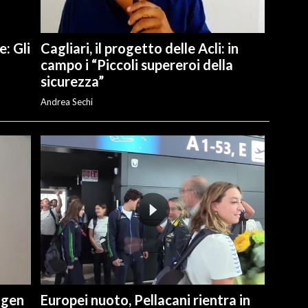
e: Gli
Cagliari, il progetto delle Acli: in
campo i “Piccoli supereroi della
sicurezza”
Andrea Sechi
ngen
Europei nuoto, Pellacani rientra in