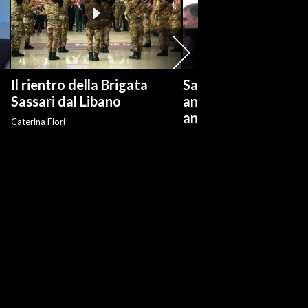
Il rientro della Brigata
Salvini: "Roggero ch
?
Sassari dal Libano
andare avanti su n
anti-risarcimenti"
Caterina Fiori