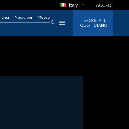
Italy
ACCEDI
nunci
Necrologi
Meteo
SFOGLIA IL
QUOTIDIANO