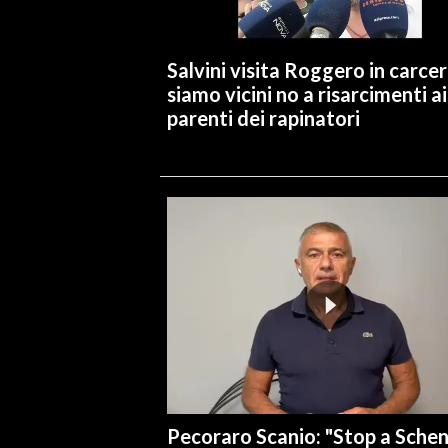
INFO AZIENDE
Salvini visita Roggero in carcer
ABBONATI
siamo vicini no a risarcimenti ai
ANNUNCI
parenti dei rapinatori
NECROLOGI
PUBBLICITÀ
SPIAGGE
STORE
Pecoraro Scanio: "Stop a Sche