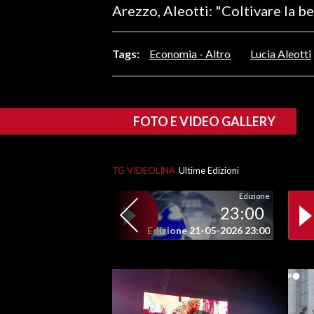
Arezzo, Aleotti: "Coltivare la b
LAVORO
BANDI
Tags:
Economia - Altro
Lucia Aleotti
SPORT IN SARDEGNA
SPORT
FOTO E VIDEO GALLERY
RISULTATI E CLASSIFICHE
CALCIO
TG VIDEOLINA
Ultime Edizioni
CALCIO REGIONALE
BASKET
Edizione
23:00
VOLLEY
Edizione 21-05-2026 23:00
MOTORI
TENNIS
ALTRI SPORT
CULTURA