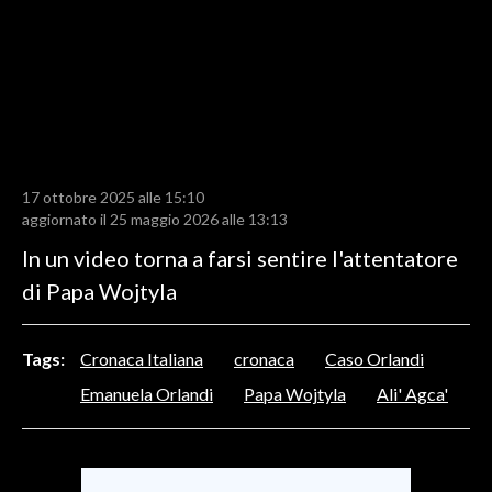
LAVORO
BANDI
SPORT IN SARDEGNA
SPORT
17 ottobre 2025 alle 15:10
RISULTATI E CLASSIFICHE
aggiornato il 25 maggio 2026 alle 13:13
CALCIO
In un video torna a farsi sentire l'attentatore
CALCIO REGIONALE
di Papa Wojtyla
BASKET
VOLLEY
Tags:
Cronaca Italiana
cronaca
Caso Orlandi
MOTORI
Emanuela Orlandi
Papa Wojtyla
Ali' Agca'
TENNIS
ALTRI SPORT
CULTURA