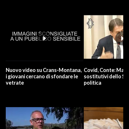
INFO AZIENDE
ABBONATI
ANNUNCI
NECROLOGI
PUBBLICITÀ
SPIAGGE
STORE
Nuovo video su Crans-Montana,
Covid, Conte: Mai u
i giovani cercano di sfondare le
sostitutivi dello St
vetrate
politica