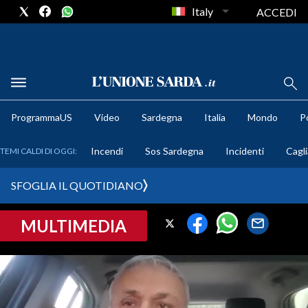
Italy
ACCEDI
METEO
ProgrammaUS
Video
Sardegna
Italia
Mondo
Po
COMUNI AL VOTO
Incendi
Sos Sardegna
Incidenti
Cagli
TEMI CALDI DI OGGI:
VIDEO
SFOGLIA IL QUOTIDIANO
FOTO
MULTIMEDIA
CRONACA SARDEGNA
CAGLIARI
PROVINCIA DI CAGLIARI
SULCIS IGLESIENTE