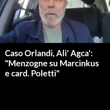
MEDIO CAMPIDANO
ORISTANO E PROVINCIA
SASSARI E PROVINCIA
GALLURA
NUORO E PROVINCIA
OGLIASTRA
AGENDA
Caso Orlandi, Ali' Agca':
CRONACA
"Menzogne su Marcinkus
ITALIA
e card. Poletti"
MONDO
POLITICA
ECONOMIA
SERVIZI ALLE IMPRESE