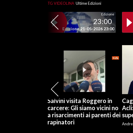
TG VIDEOLINA
Ultime Edizioni
SPETTACOLI
Edizione
23:00
GOSSIP
Edizione 21-05-2026 23:00
SALUTE
SARDEGNA TURISMO
SARDI NEL MONDO
NOTIZIE
EVENTI
Salvini visita Roggero in
Cagl
#CARAUNIONE
carcere: Gli siamo vicini no
Acli
a risarcimenti ai parenti dei
supe
3 MINUTI CON
rapinatori
Andre
INSULARITÀ