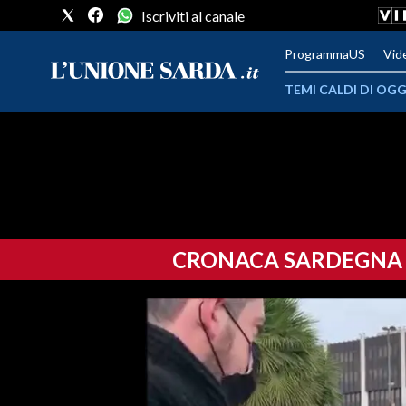
Iscriviti al canale
ProgrammaUS
Vid
TEMI CALDI DI OGG
METEO
COMUNI AL VOTO
VIDEO
CRONACA SARDEGNA
FOTO
CRONACA SARDEGNA
CAGLIARI
PROVINCIA DI CAGLIARI
SULCIS IGLESIENTE