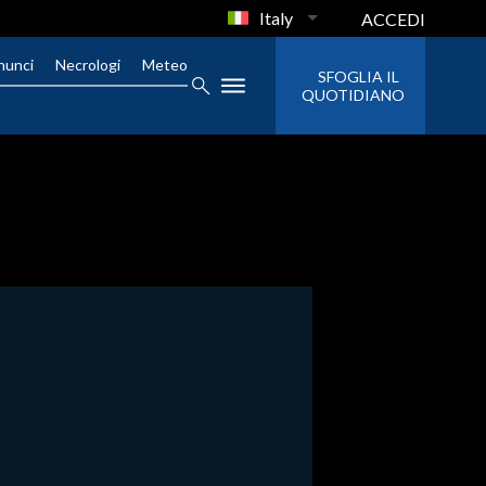
Italy
ACCEDI
nunci
Necrologi
Meteo
SFOGLIA IL
QUOTIDIANO