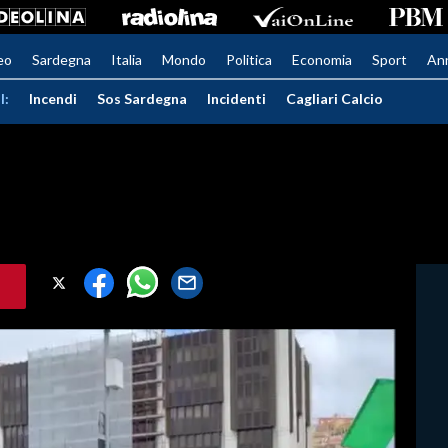
eo
Sardegna
Italia
Mondo
Politica
Economia
Sport
An
I:
Incendi
Sos Sardegna
Incidenti
Cagliari Calcio