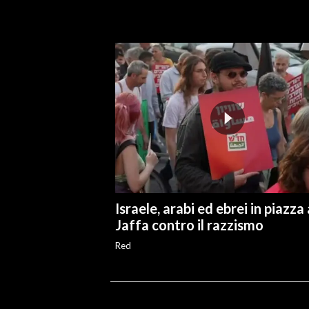
INFO AZIENDE
ABBONATI
ANNUNCI
NECROLOGI
PUBBLICITÀ
SPIAGGE
STORE
Israele, arabi ed ebrei in piazza 
Jaffa contro il razzismo
Red