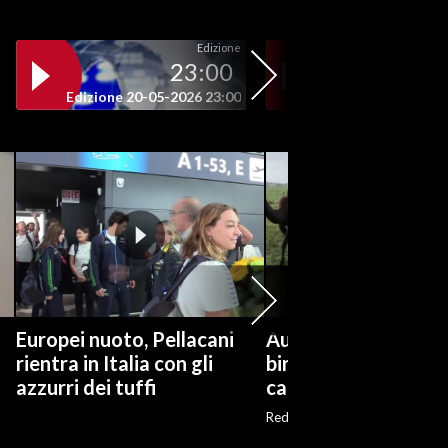
Edizione
23:00
19
Edizione 20-05-2026 23:00
Edizione 20-05-202
Europei nuoto, Pellacani
Australia, dal latte a
rientra in Italia con gli
birra: la seconda vit
azzurri dei tuffi
cammelli
Red