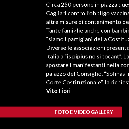
Circa 250 persone in piazza ques
LAVORO
Cagliari contro l’obbligo vaccin
BANDI
altre misure di contenimento de
Tante famiglie anche con bambini
SPORT IN SARDEGNA
“siamo i partigiani della Costitu
SPORT
Diverse le associazioni presenti:
RISULTATI E CLASSIFICHE
Italia a “is pipius no si tocant”. 
CALCIO
spostare i manifestanti nella zo
CALCIO REGIONALE
palazzo del Consiglio. “Solinas 
BASKET
Corte Costituzionale”, la richies
VOLLEY
Vito Fiori
MOTORI
TENNIS
FOTO E VIDEO GALLERY
ALTRI SPORT
CULTURA