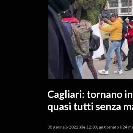
MEDIO CAMPIDANO
ORISTANO E PROVINCIA
SASSARI E PROVINCIA
GALLURA
NUORO E PROVINCIA
OGLIASTRA
AGENDA
CRONACA
ITALIA
MONDO
Cagliari: tornano in
quasi tutti senza 
POLITICA
ECONOMIA
08 gennaio 2022 alle 12:03
aggiornato il 24 m
SERVIZI ALLE IMPRESE