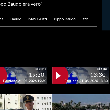
ppo Baudo era vero"
na
Baudo
Max Giusti
Pippo Baudo
atx
Edizione
Edizione
19:30
13:30
Edizione 21-05-2026 19:30
Edizione 21-05-2026 13:30