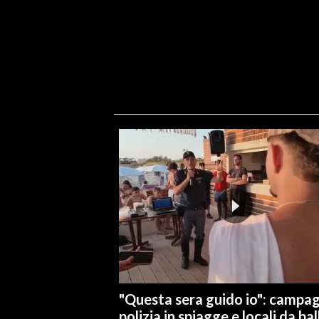
INFO AZIENDE
ABBONATI
ANNUNCI
NECROLOGI
PUBBLICITÀ
SPIAGGE
STORE
"Questa sera guido io": campa
polizia in spiagge e locali da bal