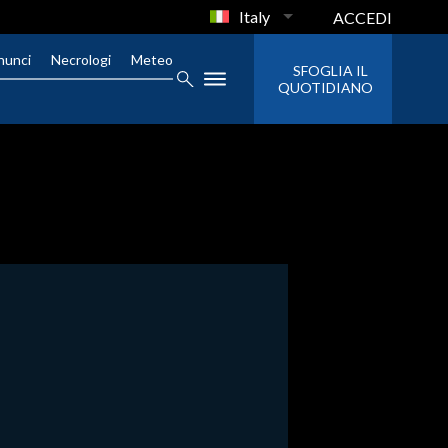
Italy
ACCEDI
nunci
Necrologi
Meteo
SFOGLIA IL
QUOTIDIANO