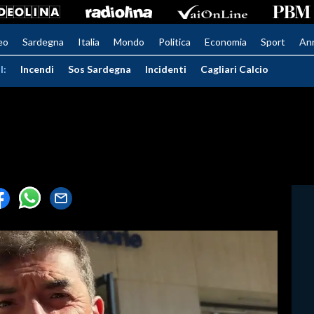
eo
Sardegna
Italia
Mondo
Politica
Economia
Sport
An
I:
Incendi
Sos Sardegna
Incidenti
Cagliari Calcio