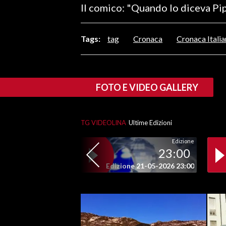
Il comico: "Quando lo diceva Pi
LAVORO
BANDI
Tags:
tag
Cronaca
Cronaca Italia
SPORT IN SARDEGNA
SPORT
FOTO E VIDEO GALLERY
RISULTATI E CLASSIFICHE
CALCIO
TG VIDEOLINA
Ultime Edizioni
CALCIO REGIONALE
BASKET
Edizione
23:00
VOLLEY
Edizione 21-05-2026 23:00
MOTORI
TENNIS
ALTRI SPORT
CULTURA