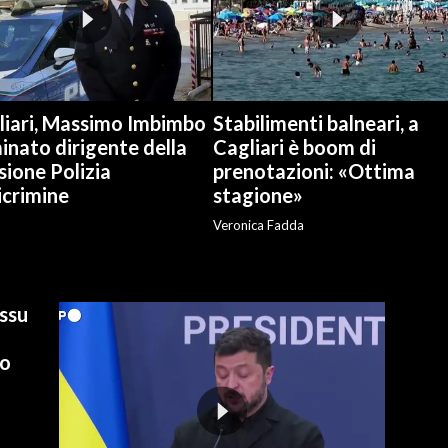
liari, Massimo Imbimbo
Stabilimenti balneari, a
nato dirigente della
Cagliari è boom di
sione Polizia
prenotazioni: «Ottima
icrimine
stagione»
Veronica Fadda
ussu
io