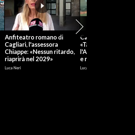
Anfiteatro romano di
Cagliari, Alessandr
Cagliari, l'assessora
«Tanti annunci, ma
Chiappe: «Nessun ritardo,
l'Anfiteatro è nel d
riaprirà nel 2029»
e non riapre»
Luca Neri
Luca Neri