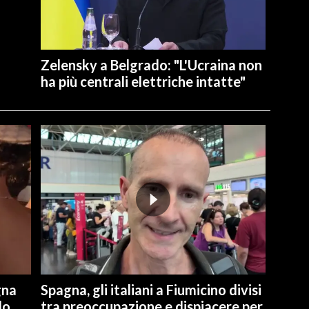
Zelensky a Belgrado: "L'Ucraina non
ha più centrali elettriche intatte"
gna
Spagna, gli italiani a Fiumicino divisi
lo
tra preoccupazione e dispiacere per