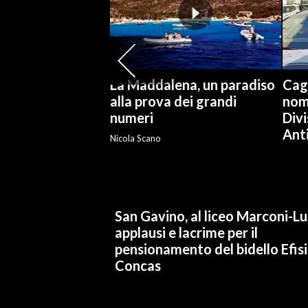
SPETTACOLI
GOSSIP
La Maddalena, un paradiso
Cag
SALUTE
alla prova dei grandi
nomi
numeri
Divi
SARDEGNA TURISMO
Ant
Nicola Scano
SARDI NEL MONDO
NOTIZIE
EVENTI
San Gavino, al liceo Marconi-L
applausi e lacrime per il
#CARAUNIONE
pensionamento del bidello Efis
Concas
3 MINUTI CON
INSULARITÀ