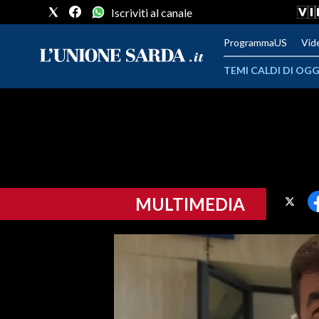
Iscriviti al canale
ProgrammaUS
Vid
TEMI CALDI DI OGG
METEO
COMUNI AL VOTO
VIDEO
MULTIMEDIA
FOTO
CRONACA SARDEGNA
CAGLIARI
PROVINCIA DI CAGLIARI
SULCIS IGLESIENTE