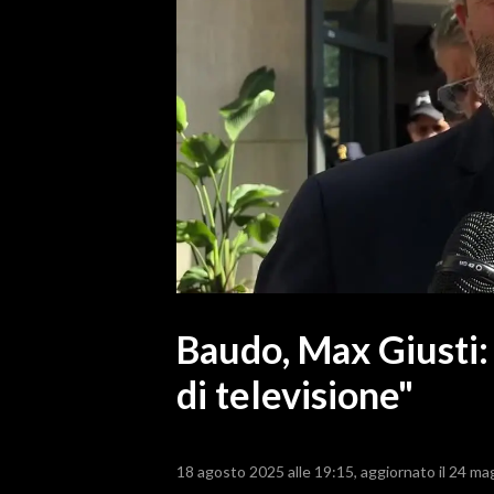
MEDIO CAMPIDANO
ORISTANO E PROVINCIA
SASSARI E PROVINCIA
GALLURA
NUORO E PROVINCIA
OGLIASTRA
AGENDA
CRONACA
ITALIA
MONDO
Baudo, Max Giusti:
di televisione"
POLITICA
ECONOMIA
18 agosto 2025 alle 19:15
aggiornato il 24 ma
SERVIZI ALLE IMPRESE