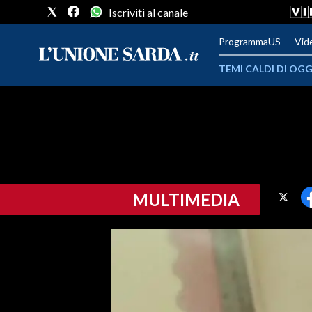
Iscriviti al canale
ProgrammaUS
Vid
TEMI CALDI DI OGG
METEO
COMUNI AL VOTO
VIDEO
MULTIMEDIA
FOTO
CRONACA SARDEGNA
CAGLIARI
PROVINCIA DI CAGLIARI
SULCIS IGLESIENTE