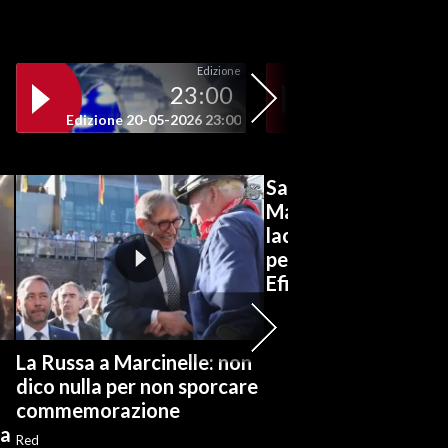
Edizione
23:00
19
Edizione 20-05-2026 23:00
Edizione 20-05-202
San Gavino, al liceo
Marconi-Lussu appla
lacrime per il
pensionamento del b
Efisio Concas
La Russa a Marcinelle: non
dico nulla per non sporcare
commemorazione
ia
Red