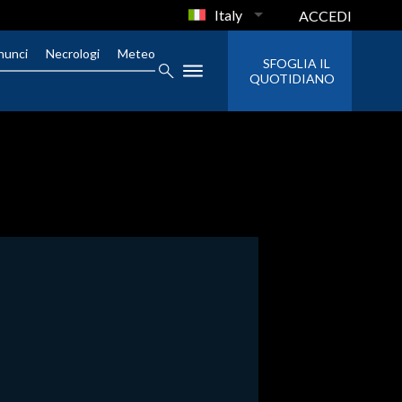
Italy
ACCEDI
nunci
Necrologi
Meteo
SFOGLIA IL
QUOTIDIANO