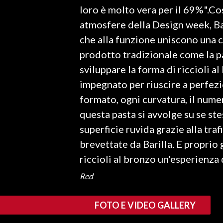
loro è molto vera per il 69%".Co
INFO AZIENDE
atmosfere della Design week, Bar
ABBONATI
che alla funzione uniscono una c
prodotto tradizionale come la pa
ANNUNCI
sviluppare la forma di riccioli a
NECROLOGI
impegnato per riuscire a perfez
PUBBLICITÀ
formato, ogni curvatura, il numer
SPIAGGE
questa pasta si avvolge su se ste
STORE
superficie ruvida grazie alla tra
brevettate da Barilla. E proprio
riccioli al bronzo un'esperienza 
Red
FOTO E VIDEO GALLERY