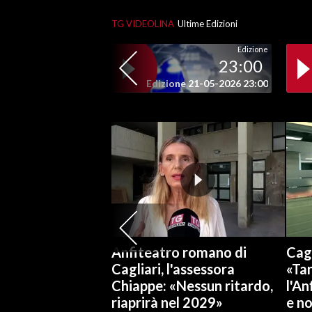
TG VIDEOLINA
Ultime Edizioni
Edizione
23:00
Edizione 21-05-2026 23:00
Anfiteatro romano di
Cagl
Cagliari, l'assessora
«Tan
Chiappe: «Nessun ritardo,
l'An
riaprirà nel 2029»
e no