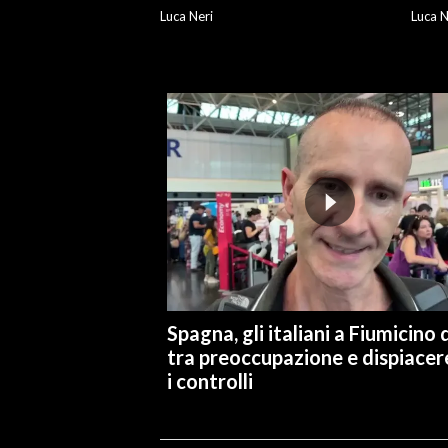
Luca Neri
Luca N
Spagna, gli italiani a Fiumicino d
tra preoccupazione e dispiacer
i controlli