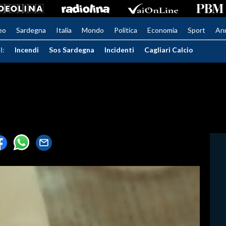
eo
Sardegna
Italia
Mondo
Politica
Economia
Sport
An
I:
Incendi
Sos Sardegna
Incidenti
Cagliari Calcio