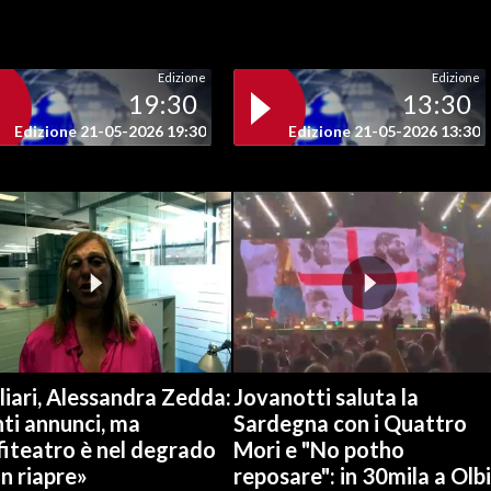
Edizione
Edizione
19:30
13:30
Edizione 21-05-2026 19:30
Edizione 21-05-2026 13:30
iari, Alessandra Zedda:
Jovanotti saluta la
ti annunci, ma
Sardegna con i Quattro
fiteatro è nel degrado
Mori e "No potho
n riapre»
reposare": in 30mila a Olb