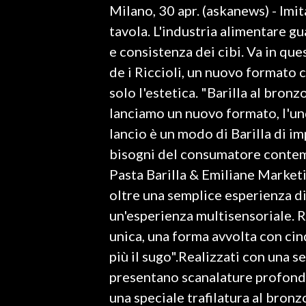
Milano, 30 apr. (askanews) - Imit
LAVORO
tavola. L'industria alimentare g
BANDI
e consistenza dei cibi. Va in que
de i Riccioli, un nuovo formato 
SPORT IN SARDEGNA
solo l'estetica. "Barilla al bron
SPORT
lanciamo un nuovo formato, l'und
RISULTATI E CLASSIFICHE
lancio è un modo di Barilla di i
CALCIO
bisogni del consumatore contemp
CALCIO REGIONALE
Pasta Barilla & Emiliane Market
BASKET
oltre una semplice esperienza di
VOLLEY
un'esperienza multisensoriale. R
MOTORI
unica, una forma avvolta con cin
TENNIS
più il sugo".Realizzati con una sel
ALTRI SPORT
presentano scanalature profonde 
una speciale trafilatura al bron
CULTURA