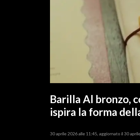
MEDIO CAMPIDANO
ORISTANO E PROVINCIA
SASSARI E PROVINCIA
GALLURA
NUORO E PROVINCIA
OGLIASTRA
AGENDA
CRONACA
ITALIA
MONDO
Barilla Al bronzo, c
ispira la forma dell
POLITICA
ECONOMIA
30 aprile 2026 alle 11:45
aggiornato il 30 april
SERVIZI ALLE IMPRESE