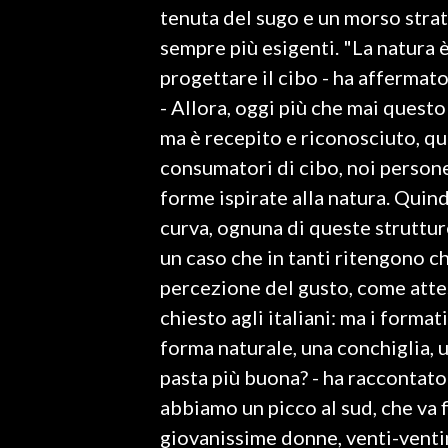
tenuta del sugo e un morso strati
sempre più esigenti. "La natura è
SPETTACOLI
progettare il cibo - ha affermat
GOSSIP
- Allora, oggi più che mai questo
ma è recepito e riconosciuto, qu
SALUTE
consumatori di cibo, noi persone
SARDEGNA TURISMO
forme ispirate alla natura. Quind
curva, ognuna di queste struttur
SARDI NEL MONDO
un caso che in tanti ritengono ch
NOTIZIE
percezione del gusto, come atte
EVENTI
chiesto agli italiani: ma i format
forma naturale, una conchiglia, u
#CARAUNIONE
pasta più buona? - ha raccontato 
3 MINUTI CON
abbiamo un picco al sud, che va f
giovanissime donne, venti-venti
INSULARITÀ