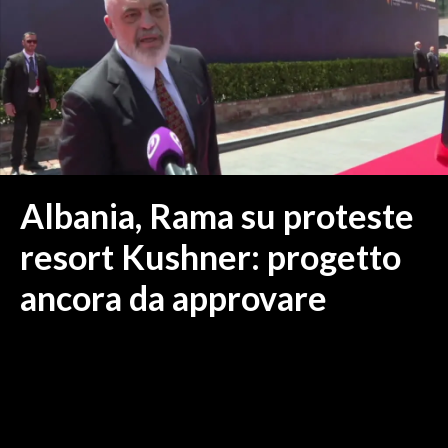
MEDIO CAMPIDANO
ORISTANO E PROVINCIA
SASSARI E PROVINCIA
GALLURA
NUORO E PROVINCIA
OGLIASTRA
AGENDA
Albania, Rama su proteste
CRONACA
resort Kushner: progetto
ITALIA
ancora da approvare
MONDO
POLITICA
ECONOMIA
SERVIZI ALLE IMPRESE