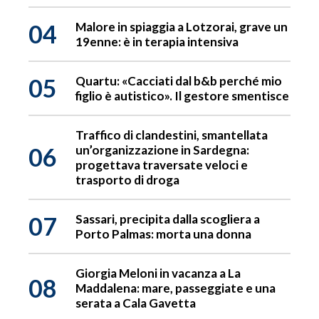
04
Malore in spiaggia a Lotzorai, grave un
19enne: è in terapia intensiva
05
Quartu: «Cacciati dal b&b perché mio
figlio è autistico». Il gestore smentisce
Traffico di clandestini, smantellata
06
un’organizzazione in Sardegna:
progettava traversate veloci e
trasporto di droga
07
Sassari, precipita dalla scogliera a
Porto Palmas: morta una donna
Giorgia Meloni in vacanza a La
08
Maddalena: mare, passeggiate e una
serata a Cala Gavetta