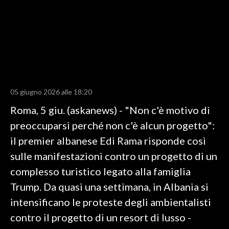
LAVORO
BANDI
SPORT IN SARDEGNA
SPORT
05 giugno 2026 alle 18:20
RISULTATI E CLASSIFICHE
Roma, 5 giu. (askanews) - "Non c'è motivo di
CALCIO
preoccuparsi perché non c'è alcun progetto":
CALCIO REGIONALE
il premier albanese Edi Rama risponde così
BASKET
sulle manifestazioni contro un progetto di un
VOLLEY
complesso turistico legato alla famiglia
MOTORI
Trump. Da quasi una settimana, in Albania si
TENNIS
intensificano le proteste degli ambientalisti
ALTRI SPORT
contro il progetto di un resort di lusso -
CULTURA