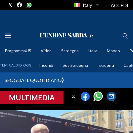
Italy
ACCEDI
METEO
ProgrammaUS
Video
Sardegna
Italia
Mondo
Po
COMUNI AL VOTO
Incendi
Sos Sardegna
Incidenti
Cagli
TEMI CALDI DI OGGI:
VIDEO
SFOGLIA IL QUOTIDIANO
FOTO
MULTIMEDIA
CRONACA SARDEGNA
CAGLIARI
PROVINCIA DI CAGLIARI
SULCIS IGLESIENTE