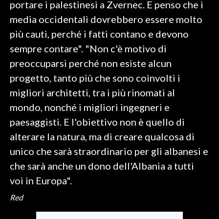
portare i palestinesi a Zvernec. E penso che i
media occidentali dovrebbero essere molto
INFO AZIENDE
più cauti, perché i fatti contano e devono
ABBONATI
sempre contare". "Non c'è motivo di
ANNUNCI
preoccuparsi perché non esiste alcun
NECROLOGI
progetto, tanto più che sono coinvolti i
PUBBLICITÀ
migliori architetti, tra i più rinomati al
SPIAGGE
mondo, nonché i migliori ingegneri e
STORE
paesaggisti. E l'obiettivo non è quello di
alterare la natura, ma di creare qualcosa di
unico che sarà straordinario per gli albanesi e
che sarà anche un dono dell'Albania a tutti
voi in Europa".
Red