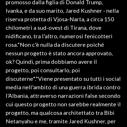
promosso dalla figlia di Donald Trump,
Ivanka, e da suo marito, Jared Kushner - nella
SPETTACOLI
riserva protetta di Vjosa-Narta, a circa 150
GOSSIP
chilometri a sud-ovest di Tirana, dove
nidificano, tra l'altro, numerosi fenicotteri
SALUTE
rosa."Non c'è nulla da discutere poiché
nessun progetto è stato ancora approvato,
SARDEGNA TURISMO
ok? Quindi, prima dobbiamo avere il
SARDI NEL MONDO
progetto, poi consultarlo, poi
NOTIZIE
discuterne"."Viene presentato su tutti i social
EVENTI
media nell'ambito di una guerra ibrida contro
l'Albania, attraverso narrazioni false secondo
#CARAUNIONE
cui questo progetto non sarebbe realmente il
3 MINUTI CON
progetto, ma qualcosa architettato tra Bibi
Netanyahu e me, tramite Jared Kushner, per
INSULARITÀ