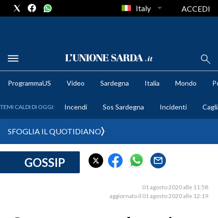
Italy
ACCEDI
METEO
ProgrammaUS
Video
Sardegna
Italia
Mondo
Po
COMUNI AL VOTO
Incendi
Sos Sardegna
Incidenti
Cagli
TEMI CALDI DI OGGI:
VIDEO
SFOGLIA IL QUOTIDIANO
FOTO
GOSSIP
CRONACA SARDEGNA
CAGLIARI
01 agosto 2020 alle 11:58
PROVINCIA DI CAGLIARI
aggiornato il 01 agosto 2020 alle 12:19
SULCIS IGLESIENTE