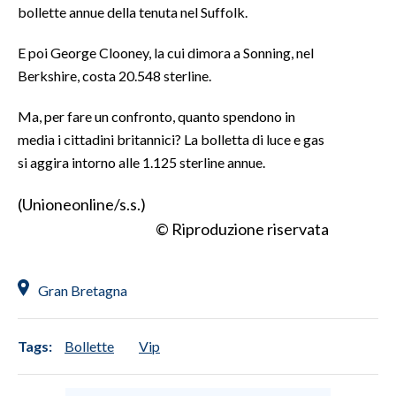
bollette annue della tenuta nel Suffolk.
INFO AZIENDE
E poi George Clooney, la cui dimora a Sonning, nel
ABBONATI
Berkshire, costa 20.548 sterline.
ANNUNCI
Ma, per fare un confronto, quanto spendono in
NECROLOGI
media i cittadini britannici? La bolletta di luce e gas
PUBBLICITÀ
si aggira intorno alle 1.125 sterline annue.
SPIAGGE
STORE
(Unioneonline/s.s.)
© Riproduzione riservata
Gran Bretagna
Tags:
Bollette
Vip