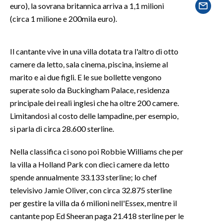
euro), la sovrana britannica arriva a 1,1 milioni
(circa 1 milione e 200mila euro).
SPETTACOLI
GOSSIP
Il cantante vive in una villa dotata tra l'altro di otto
camere da letto, sala cinema, piscina, insieme al
SALUTE
marito e ai due figli. E le sue bollette vengono
superate solo da Buckingham Palace, residenza
SARDEGNA TURISMO
principale dei reali inglesi che ha oltre 200 camere.
Limitandosi al costo delle lampadine, per esempio,
SARDI NEL MONDO
si parla di circa 28.600 sterline.
NOTIZIE
EVENTI
Nella classifica ci sono poi Robbie Williams che per
la villa a Holland Park con dieci camere da letto
#CARAUNIONE
spende annualmente 33.133 sterline; lo chef
televisivo Jamie Oliver, con circa 32.875 sterline
3 MINUTI CON
per gestire la villa da 6 milioni nell'Essex, mentre il
cantante pop Ed Sheeran paga 21.418 sterline per le
INSULARITÀ