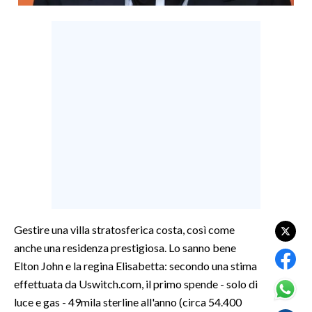
LAVORO
BANDI
SPORT IN SARDEGNA
SPORT
RISULTATI E CLASSIFICHE
CALCIO
CALCIO REGIONALE
BASKET
VOLLEY
Gestire una villa stratosferica costa, così come
MOTORI
anche una residenza prestigiosa. Lo sanno bene
TENNIS
Elton John e la regina Elisabetta: secondo una stima
ALTRI SPORT
effettuata da Uswitch.com, il primo spende - solo di
luce e gas - 49mila sterline all'anno (circa 54.400
CULTURA