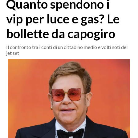
Quanto spendono i
MEDIO CAMPIDANO
ORISTANO E PROVINCIA
vip per luce e gas? Le
SASSARI E PROVINCIA
bollette da capogiro
GALLURA
NUORO E PROVINCIA
Il confronto tra i conti di un cittadino medio e volti noti del
OGLIASTRA
jet set
AGENDA
CRONACA
ITALIA
MONDO
POLITICA
ECONOMIA
SERVIZI ALLE IMPRESE