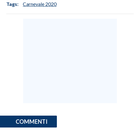
Tags:
Carnevale 2020
INFO AZIENDE
ABBONATI
ANNUNCI
NECROLOGI
PUBBLICITÀ
SPIAGGE
STORE
COMMENTI