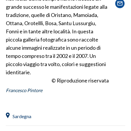
grande successo le manifestazioni legate alla
SPETTACOLI
tradizione, quelle di Oristano, Mamoiada,
Ottana, Orotellli, Bosa, Santu Lussurgiu,
GOSSIP
Fonni e in tante altre località. In questa
piccola galleria fotografica sono raccolte
SALUTE
alcune immagini realizzate in un periodo di
SARDEGNA TURISMO
tempo compreso tra il 2002 e il 2007. Un
piccolo viaggio tra volto, colori e suggestioni
SARDI NEL MONDO
identitarie.
NOTIZIE
© Riproduzione riservata
EVENTI
Francesco Pintore
#CARAUNIONE
3 MINUTI CON
Sardegna
INSULARITÀ