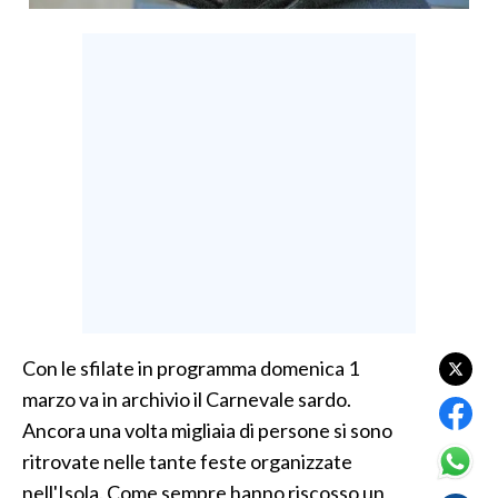
LAVORO
BANDI
SPORT IN SARDEGNA
SPORT
RISULTATI E CLASSIFICHE
CALCIO
CALCIO REGIONALE
BASKET
VOLLEY
Con le sfilate in programma domenica 1
MOTORI
marzo va in archivio il Carnevale sardo.
TENNIS
Ancora una volta migliaia di persone si sono
ALTRI SPORT
ritrovate nelle tante feste organizzate
nell'Isola. Come sempre hanno riscosso un
CULTURA