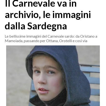
Il Carnevale va in
MEDIO CAMPIDANO
ORISTANO E PROVINCIA
archivio, le immagini
SASSARI E PROVINCIA
dalla Sardegna
GALLURA
NUORO E PROVINCIA
Le bellissime immagini del Carnevale sardo: da Oristano a
OGLIASTRA
Mamoiada, passando per Ottana, Orotelli e così via
AGENDA
CRONACA
ITALIA
MONDO
POLITICA
ECONOMIA
SERVIZI ALLE IMPRESE