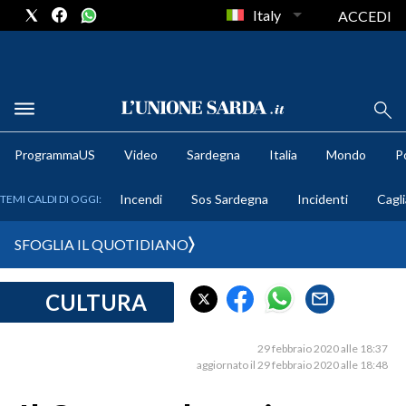
Italy
ACCEDI
METEO
ProgrammaUS
Video
Sardegna
Italia
Mondo
Po
COMUNI AL VOTO
Incendi
Sos Sardegna
Incidenti
Cagli
TEMI CALDI DI OGGI:
VIDEO
SFOGLIA IL QUOTIDIANO
FOTO
CULTURA
CRONACA SARDEGNA
CAGLIARI
29 febbraio 2020 alle 18:37
PROVINCIA DI CAGLIARI
aggiornato il 29 febbraio 2020 alle 18:48
SULCIS IGLESIENTE