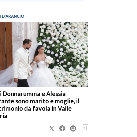
I D’ARANCIO
i Donnarumma e Alessia
fante sono marito e moglie, il
rimonio da favola in Valle
ria