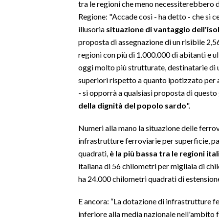
tra le regioni che meno necessiterebbero d
Regione: "Accade così - ha detto - che si c
INFO AZIENDE
illusoria
situazione di vantaggio dell'isol
ABBONATI
proposta di assegnazione di un risibile 2,5
ANNUNCI
regioni con più di 1.000.000 di abitanti e u
NECROLOGI
oggi molto più strutturate, destinatarie di 
superiori rispetto a quanto ipotizzato per
PUBBLICITÀ
- si opporrà a qualsiasi proposta di questo
SPIAGGE
della dignità del popolo sardo
".
STORE
Numeri alla mano la situazione delle ferro
infrastrutture ferroviarie per superficie, pa
quadrati,
è la più bassa tra le regioni ita
italiana di 56 chilometri per migliaia di ch
ha 24.000 chilometri quadrati di estensione
E ancora: “La dotazione di infrastrutture fer
inferiore alla media nazionale nell'ambito 