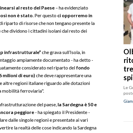
linearsi al resto del Paese
– ha evidenziato
così non è stato
. Per questo
ci opporremo in
di riparto di risorse che non tengano presente la
e
che dividono i cittadini isolani dal resto dei
Olb
p infrastrutturale”
che grava sull’Isola, in
ri
vantaggio ampiamente documentato - ha detto -
tr
guatamente considerato nel riparto del
fondo
 milioni di euro)
che deve rappresentare una
sp
e altre regioni italiane riguardo alle dotazioni
Le Gu
a mobilità ferroviaria".
posto
Giam
infrastrutturazione del paese,
la Sardegna è 50 e
 ancora peggiore
- ha spiegato il Presidente -
re dalle singole regioni e presentate ai vari
ertire la realtà delle cose indicando la Sardegna