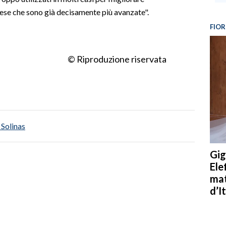
Paese che sono già decisamente più avanzate".
FIOR
© Riproduzione riservata
 Solinas
Gig
Ele
mat
d’It