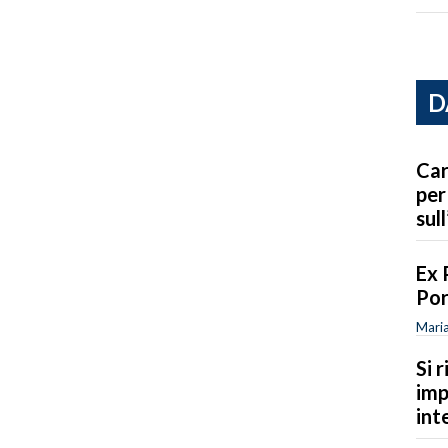
D
Car
per
sull
Ex 
Por
Maria
Si 
imp
int