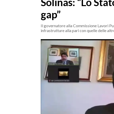
Solinas: “Lo Stato
MEDIO CAMPIDANO
ORISTANO E PROVINCIA
gap”
SASSARI E PROVINCIA
GALLURA
Il governatore alla Commissione Lavori Pub
infrastrutture alla pari con quelle delle altr
NUORO E PROVINCIA
OGLIASTRA
AGENDA
CRONACA
ITALIA
MONDO
POLITICA
ECONOMIA
SERVIZI ALLE IMPRESE