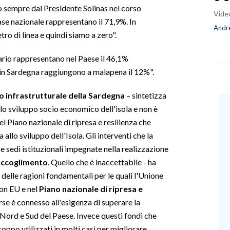
to sempre dal Presidente Solinas nel corso
Vide
base nazionale rappresentano il 71,9%. In
Andre
ro di linea e quindi siamo a zero".
ario rappresentano nel Paese il 46,1%
 in Sardegna raggiungono a malapena il 12%".
o infrastrutturale della Sardegna
– sintetizza
a lo sviluppo socio economico dell'isola e non è
 Piano nazionale di ripresa e resilienza che
allo sviluppo dell'Isola. Gli interventi che la
 sedi istituzionali impegnate nella realizzazione
 accoglimento
. Quello che è inaccettabile - ha
 delle ragioni fondamentali per le quali l'Unione
on EU e nel
Piano nazionale di ripresa e
orse è connesso all'esigenza di superare la
a Nord e Sud del Paese. Invece questi fondi che
ppo utilizzati in molti casi per migliorare