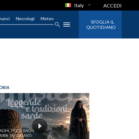
Italy
ACCEDI
nunci
Necrologi
Meteo
SFOGLIA IL
QUOTIDIANO
ORIA