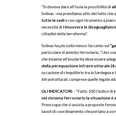
"Si doveva dare all'Isola la possibilità di
al
SPETTACOLI
Solinas –ma prendiamo atto del fatto che
tutte le sedi
e con ogni strumento a piani 
GOSSIP
necessità di
rimuovere le diseguaglianz
cittadini della terraferma".
SALUTE
Solinas ha più volte messo l’accento sul
“ga
SARDEGNA TURISMO
particolare in ambito ferroviario. “Uno s
che insieme all'insularità deve essere ade
SARDI NEL MONDO
della perequazione infrastrutturale (4,6
NOTIZIE
occasione di riequilibrio tra la Sardegna e l
EVENTI
infrastrutturali, comprese quelle legate all
#CARAUNIONE
GLI INDICATORI
– "Fatto 100 l'indice di 
nel sistema ferroviario la situazione è
3 MINUTI CON
Preoccupa che si assista a proposte formula
tavoli di coordinamento che portano a sovv
INSULARITÀ