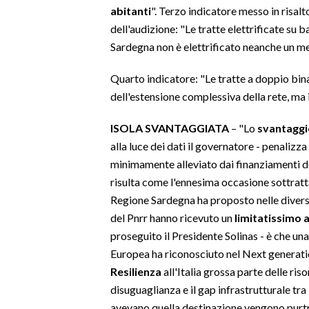
abitanti
". Terzo indicatore messo in risal
dell'audizione: "Le tratte elettrificate su 
Sardegna non è elettrificato neanche un met
Quarto indicatore: "Le tratte a doppio bin
dell'estensione complessiva della rete, ma
ISOLA SVANTAGGIATA
– "Lo
svantaggi
alla luce dei dati il governatore - penalizz
minimamente alleviato dai finanziamenti del
risulta come l'ennesima occasione sottratta 
Regione Sardegna ha proposto nelle diverse
del Pnrr hanno ricevuto un
limitatissimo
proseguito il Presidente Solinas - è che una
Europea ha riconosciuto nel Next generati
Resilienza
all'Italia grossa parte delle ris
disuguaglianza e il gap infrastrutturale tr
avevano quella destinazione vengono purtro