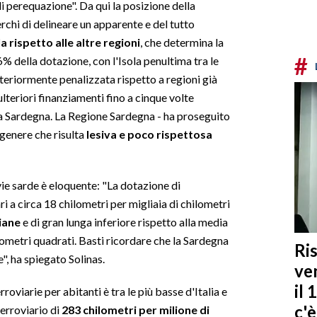
i perequazione". Da qui la posizione della
erchi di delineare un apparente e del tutto
a rispetto alle altre regioni
, che determina la
#
6% della dotazione, con l'Isola penultima tra le
lteriormente penalizzata rispetto a regioni già
ulteriori finanziamenti fino a cinque volte
 a Sardegna. La Regione Sardegna - ha proseguito
 genere che risulta
lesiva e poco rispettosa
vie sarde è eloquente: "La dotazione di
ri a circa 18 chilometri per migliaia di chilometri
liane
e di gran lunga inferiore rispetto alla media
ilometri quadrati. Basti ricordare che la Sardegna
Ris
", ha spiegato Solinas.
ven
il 
roviarie per abitanti è tra le più basse d'Italia e
c'
ferroviario di
283 chilometri per milione di