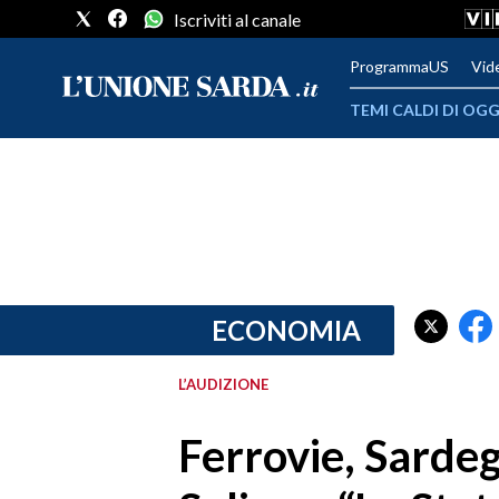
Iscriviti al canale
ProgrammaUS
Vid
TEMI CALDI DI OGG
METEO
COMUNI AL VOTO
VIDEO
FOTO
ECONOMIA
CRONACA SARDEGNA
L’AUDIZIONE
CAGLIARI
Ferrovie, Sardeg
PROVINCIA DI CAGLIARI
SULCIS IGLESIENTE