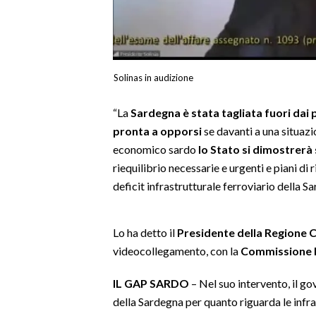
LAVORO
BANDI
SPORT IN SARDEGNA
Solinas in audizione
SPORT
“La
Sardegna è stata tagliata fuori dai p
pronta a opporsi
se davanti a una situaz
RISULTATI E CLASSIFICHE
economico sardo
lo Stato si dimostrerà
CALCIO
riequilibrio necessarie e urgenti e piani di
CALCIO REGIONALE
deficit infrastrutturale ferroviario della Sa
BASKET
VOLLEY
Lo ha detto il
Presidente della Regione C
MOTORI
videocollegamento, con la
Commissione L
TENNIS
ALTRI SPORT
IL GAP SARDO
– Nel suo intervento, il go
della Sardegna per quanto riguarda le infra
CULTURA