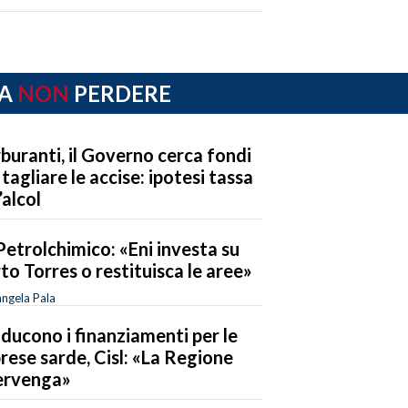
A
NON
PERDERE
buranti, il Governo cerca fondi
 tagliare le accise: ipotesi tassa
’alcol
Petrolchimico: «Eni investa su
to Torres o restituisca le aree»
ngela Pala
riducono i finanziamenti per le
rese sarde, Cisl: «La Regione
ervenga»