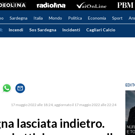
eo
Sardegna
Italia
Mondo
Politica
Economia
Sport
An
I:
Incendi
Sos Sardegna
Incidenti
Cagliari Calcio
EDIT
17 maggio 2022 alle 18:24
aggiornato il 17 maggio 2022 alle 22:24
na lasciata indietro.