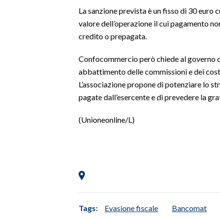
La sanzione prevista è un fisso di 30 euro c
SPETTACOLI
valore dell’operazione il cui pagamento no
credito o prepagata.
GOSSIP
Confocommercio però chiede al governo di
SALUTE
abbattimento delle commissioni e dei costi
L’associazione propone di potenziare lo s
SARDEGNA TURISMO
pagate dall’esercente e di prevedere la gr
SARDI NEL MONDO
(Unioneonline/L)
NOTIZIE
EVENTI
#CARAUNIONE
3 MINUTI CON
Tags:
Evasione fiscale
Bancomat
INSULARITÀ