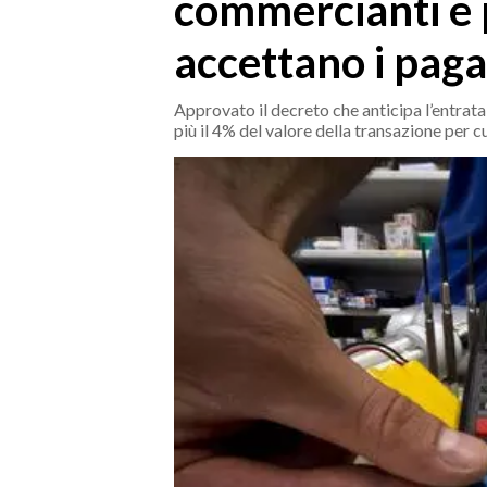
commercianti e 
MEDIO CAMPIDANO
ORISTANO E PROVINCIA
accettano i paga
SASSARI E PROVINCIA
GALLURA
Approvato il decreto che anticipa l’entrata
più il 4% del valore della transazione per c
NUORO E PROVINCIA
OGLIASTRA
AGENDA
CRONACA
ITALIA
MONDO
POLITICA
ECONOMIA
SERVIZI ALLE IMPRESE