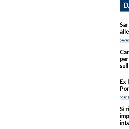
D
Sar
all
Sever
Car
per
sull
Ex 
Por
Maria
Si 
imp
int