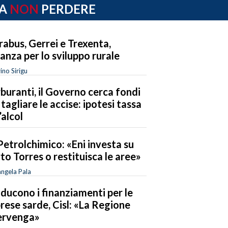
A
NON
PERDERE
rabus, Gerrei e Trexenta,
eanza per lo sviluppo rurale
ino Sirigu
buranti, il Governo cerca fondi
 tagliare le accise: ipotesi tassa
’alcol
Petrolchimico: «Eni investa su
to Torres o restituisca le aree»
ngela Pala
riducono i finanziamenti per le
rese sarde, Cisl: «La Regione
ervenga»