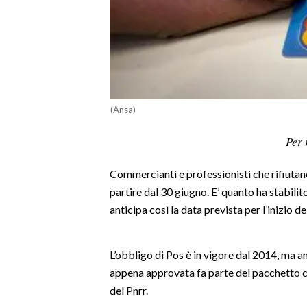
LAVORO
BANDI
SPORT IN SARDEGNA
SPORT
(Ansa)
RISULTATI E CLASSIFICHE
Per 
CALCIO
CALCIO REGIONALE
Commercianti e professionisti che rifiutan
BASKET
partire dal 30 giugno. E’ quanto ha stabili
anticipa così la data prevista per l’inizio 
VOLLEY
MOTORI
TENNIS
L’obbligo di Pos è in vigore dal 2014, ma 
ALTRI SPORT
appena approvata fa parte del pacchetto co
del Pnrr.
CULTURA