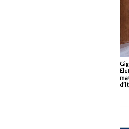
Gig
Ele
mat
d’It