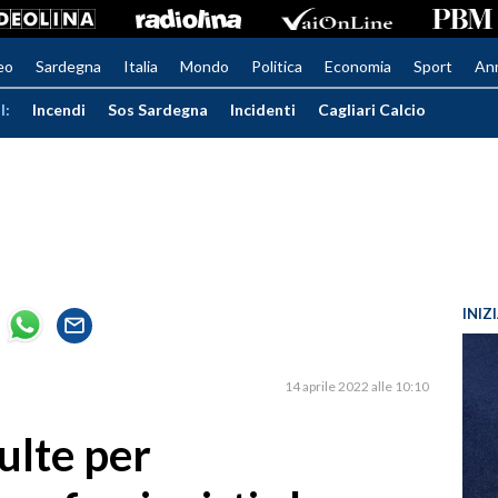
eo
Sardegna
Italia
Mondo
Politica
Economia
Sport
An
I:
Incendi
Sos Sardegna
Incidenti
Cagliari Calcio
INIZ
14 aprile 2022 alle 10:10
ulte per