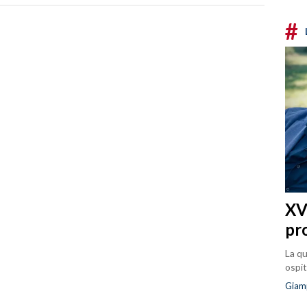
#
XVI
pr
La qu
ospit
Giam