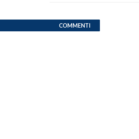
INFO AZIENDE
ABBONATI
COMMENTI
ANNUNCI
NECROLOGI
PUBBLICITÀ
SPIAGGE
STORE