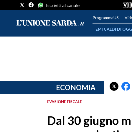
Iscriviti al canale
ProgrammaUS
Vid
TEMI CALDI DI OGG
METEO
COMUNI AL VOTO
VIDEO
FOTO
ECONOMIA
CRONACA SARDEGNA
EVASIONE FISCALE
CAGLIARI
Dal 30 giugno m
PROVINCIA DI CAGLIARI
SULCIS IGLESIENTE