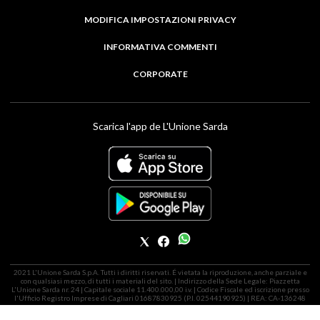
MODIFICA IMPOSTAZIONI PRIVACY
INFORMATIVA COMMENTI
CORPORATE
Scarica l'app de L'Unione Sarda
2021 L'Unione Sarda S.p.A. Tutti i diritti riservati. É vietata la riproduzione, anche parziale e
con qualsiasi mezzo, di tutti i materiali del sito. | Indirizzo della Sede Legale: Piazzetta
L'Unione Sarda nr. 24 | Capitale sociale 11.400.000,00 i.v. | Codice Fiscale ed iscrizione presso
l'Ufficio Registro Imprese di Cagliari 01687830925 (P.I. 02544190925) | REA: CA-136248