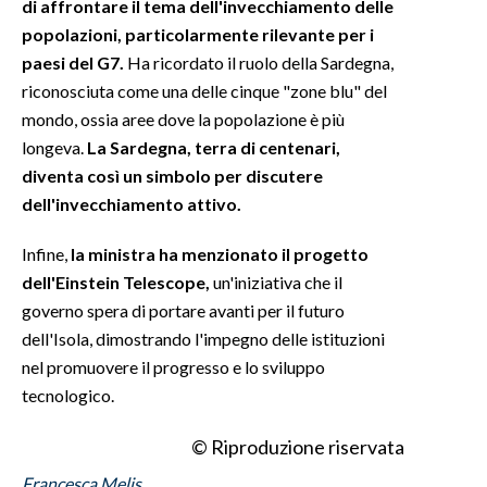
di affrontare il tema dell'invecchiamento delle
popolazioni, particolarmente rilevante per i
INFO AZIENDE
paesi del G7.
Ha ricordato il ruolo della Sardegna,
ABBONATI
riconosciuta come una delle cinque "zone blu" del
ANNUNCI
mondo, ossia aree dove la popolazione è più
longeva.
La Sardegna, terra di centenari,
NECROLOGI
diventa così un simbolo per discutere
PUBBLICITÀ
dell'invecchiamento attivo.
SPIAGGE
STORE
Infine,
la ministra ha menzionato il progetto
dell'Einstein Telescope,
un'iniziativa che il
governo spera di portare avanti per il futuro
dell'Isola, dimostrando l'impegno delle istituzioni
nel promuovere il progresso e lo sviluppo
tecnologico.
© Riproduzione riservata
Francesca Melis