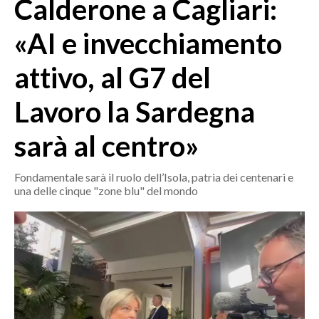
Calderone a Cagliari:
MEDIO CAMPIDANO
ORISTANO E PROVINCIA
«AI e invecchiamento
SASSARI E PROVINCIA
attivo, al G7 del
GALLURA
NUORO E PROVINCIA
Lavoro la Sardegna
OGLIASTRA
AGENDA
sarà al centro»
CRONACA
Fondamentale sarà il ruolo dell’Isola, patria dei centenari e
una delle cinque "zone blu" del mondo
ITALIA
MONDO
POLITICA
ECONOMIA
SERVIZI ALLE IMPRESE