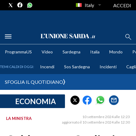
Italy
ACCEDI
METEO
ProgrammaUS
Video
Sardegna
Italia
Mondo
Po
COMUNI AL VOTO
Incendi
Sos Sardegna
Incidenti
Cagli
TEMI CALDI DI OGGI:
VIDEO
SFOGLIA IL QUOTIDIANO
FOTO
ECONOMIA
CRONACA SARDEGNA
CAGLIARI
10 settembre 2024 alle 12:23
LA MINISTRA
PROVINCIA DI CAGLIARI
aggiornato il 10 settembre 2024 alle 12:30
SULCIS IGLESIENTE