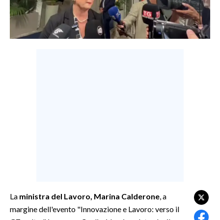
LAVORO
BANDI
SPORT IN SARDEGNA
SPORT
RISULTATI E CLASSIFICHE
CALCIO
CALCIO REGIONALE
BASKET
VOLLEY
MOTORI
TENNIS
ALTRI SPORT
La
ministra del Lavoro, Marina Calderone
, a
margine dell'evento "Innovazione e Lavoro: verso il
CULTURA