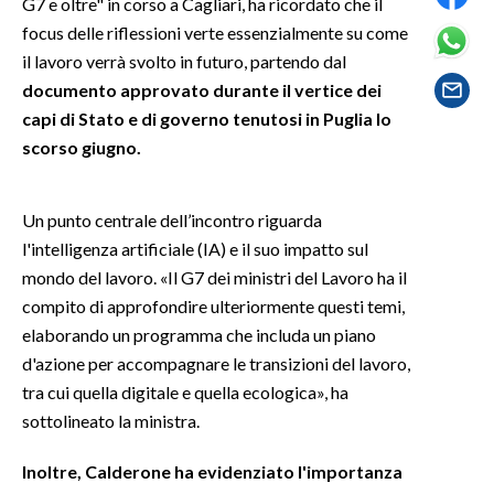
G7 e oltre" in corso a Cagliari, ha ricordato che il
focus delle riflessioni verte essenzialmente su come
SPETTACOLI
il lavoro verrà svolto in futuro, partendo dal
documento approvato durante il vertice dei
GOSSIP
capi di Stato e di governo tenutosi in Puglia lo
scorso giugno.
SALUTE
SARDEGNA TURISMO
Un punto centrale dell’incontro riguarda
l'intelligenza artificiale (IA) e il suo impatto sul
SARDI NEL MONDO
mondo del lavoro. «Il G7 dei ministri del Lavoro ha il
NOTIZIE
compito di approfondire ulteriormente questi temi,
EVENTI
elaborando un programma che includa un piano
d'azione per accompagnare le transizioni del lavoro,
#CARAUNIONE
tra cui quella digitale e quella ecologica», ha
sottolineato la ministra.
3 MINUTI CON
Inoltre, Calderone ha evidenziato l'importanza
INSULARITÀ