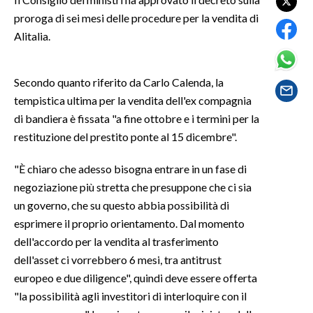
proroga di sei mesi delle procedure per la vendita di
SPETTACOLI
Alitalia.
GOSSIP
Secondo quanto riferito da Carlo Calenda, la
SALUTE
tempistica ultima per la vendita dell'ex compagnia
di bandiera è fissata "a fine ottobre e i termini per la
SARDEGNA TURISMO
restituzione del prestito ponte al 15 dicembre".
SARDI NEL MONDO
"È chiaro che adesso bisogna entrare in un fase di
negoziazione più stretta che presuppone che ci sia
NOTIZIE
un governo, che su questo abbia possibilità di
EVENTI
esprimere il proprio orientamento. Dal momento
dell'accordo per la vendita al trasferimento
#CARAUNIONE
dell'asset ci vorrebbero 6 mesi, tra antitrust
3 MINUTI CON
europeo e due diligence", quindi deve essere offerta
"la possibilità agli investitori di interloquire con il
INSULARITÀ