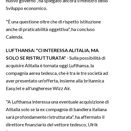
nuovo governo", ha spiegato ancora il ministro dello
Sviluppo economico.
INFO AZIENDE
"È una questione oltre che di rispetto istituzione
ABBONATI
anche di praticabilità oggettiva", ha concluso
ANNUNCI
Calenda.
NECROLOGI
PUBBLICITÀ
LUFTHANSA
: "CI INTERESSA ALITALIA, MA
SPIAGGE
SOLO SE RISTRUTTURATA"
- Sulla possibilità di
acquisire Alitalia è tornata oggi Lufthansa, la
STORE
compagnia aerea tedesca, che è tra le tre società ad
aver presentato un'offerta, insieme alla britannica
EasyJet e all'ungherese Wizz Air.
"A Lufthansa interessa una eventuale acquisizione di
Alitalia solo se la ex compagnia di bandiera italiana
sarà profondamente ristrutturata", ha affermato il
direttore finanziario del vettore tedesco, Ulrik