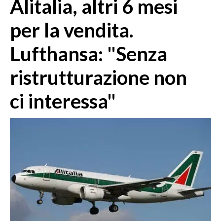
Alitalia, altri 6 mesi
MEDIO CAMPIDANO
ORISTANO E PROVINCIA
per la vendita.
SASSARI E PROVINCIA
Lufthansa: "Senza
GALLURA
NUORO E PROVINCIA
ristrutturazione non
OGLIASTRA
AGENDA
ci interessa"
CRONACA
ITALIA
MONDO
POLITICA
ECONOMIA
SERVIZI ALLE IMPRESE