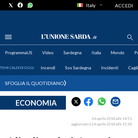
Italy
ACCEDI
METEO
ProgrammaUS
Video
Sardegna
Italia
Mondo
Po
COMUNI AL VOTO
Incendi
Sos Sardegna
Incidenti
Cagli
TEMI CALDI DI OGGI:
VIDEO
SFOGLIA IL QUOTIDIANO
FOTO
ECONOMIA
CRONACA SARDEGNA
CAGLIARI
26 aprile 2018 alle 14:51
PROVINCIA DI CAGLIARI
aggiornato il 26 aprile 2018 alle 15:38
SULCIS IGLESIENTE