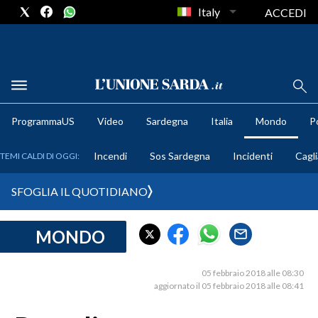
Italy
ACCEDI
METEO
ProgrammaUS
Video
Sardegna
Italia
Mondo
Po
COMUNI AL VOTO
Incendi
Sos Sardegna
Incidenti
Cagli
TEMI CALDI DI OGGI:
VIDEO
SFOGLIA IL QUOTIDIANO
FOTO
MONDO
CRONACA SARDEGNA
CAGLIARI
05 febbraio 2018 alle 08:30
PROVINCIA DI CAGLIARI
aggiornato il 05 febbraio 2018 alle 08:41
SULCIS IGLESIENTE