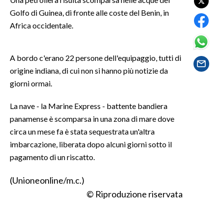
Golfo di Guinea, di fronte alle coste del Benin, in
LAVORO
Africa occidentale.
BANDI
SPORT IN SARDEGNA
A bordo c'erano 22 persone dell'equipaggio, tutti di
origine indiana, di cui non si hanno più notizie da
SPORT
giorni ormai.
RISULTATI E CLASSIFICHE
La nave - la Marine Express - battente bandiera
CALCIO
panamense è scomparsa in una zona di mare dove
CALCIO REGIONALE
circa un mese fa è stata sequestrata un'altra
BASKET
imbarcazione, liberata dopo alcuni giorni sotto il
VOLLEY
pagamento di un riscatto.
MOTORI
(Unioneonline/m.c.)
TENNIS
© Riproduzione riservata
ALTRI SPORT
CULTURA