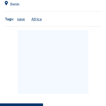
Benin
SPETTACOLI
Tags:
nave
Africa
GOSSIP
SALUTE
SARDEGNA TURISMO
SARDI NEL MONDO
NOTIZIE
EVENTI
#CARAUNIONE
3 MINUTI CON
INSULARITÀ