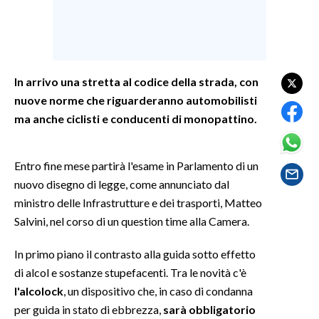
SPETTACOLI
GOSSIP
In arrivo una stretta al codice della strada, con
nuove norme che riguarderanno automobilisti
SALUTE
ma anche ciclisti e conducenti di monopattino.
SARDEGNA TURISMO
Entro fine mese partirà l'esame in Parlamento di un
SARDI NEL MONDO
nuovo disegno di legge, come annunciato dal
NOTIZIE
ministro delle Infrastrutture e dei trasporti, Matteo
EVENTI
Salvini, nel corso di un question time alla Camera.
#CARAUNIONE
In primo piano il contrasto alla guida sotto effetto
di alcol e sostanze stupefacenti. Tra le novità c'è
3 MINUTI CON
l'alcolock
, un dispositivo che, in caso di condanna
per guida in stato di ebbrezza,
sarà obbligatorio
INSULARITÀ