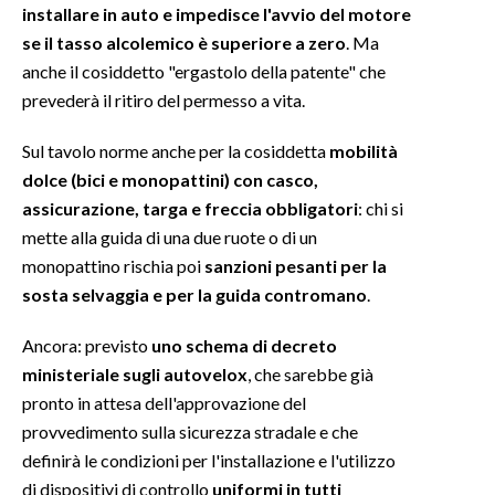
installare in auto e impedisce l'avvio del motore
se il tasso alcolemico è superiore a zero
. Ma
INFO AZIENDE
anche il cosiddetto "ergastolo della patente" che
ABBONATI
prevederà il ritiro del permesso a vita.
ANNUNCI
Sul tavolo norme anche per la cosiddetta
mobilità
NECROLOGI
dolce (bici e monopattini)
con casco,
PUBBLICITÀ
assicurazione, targa e freccia obbligatori
: chi si
SPIAGGE
mette alla guida di una due ruote o di un
STORE
monopattino rischia poi
sanzioni pesanti per la
sosta selvaggia e per la guida contromano
.
Ancora: previsto
uno schema di decreto
ministeriale sugli autovelox
, che sarebbe già
pronto in attesa dell'approvazione del
provvedimento sulla sicurezza stradale e che
definirà le condizioni per l'installazione e l'utilizzo
di dispositivi di controllo
uniformi in tutti