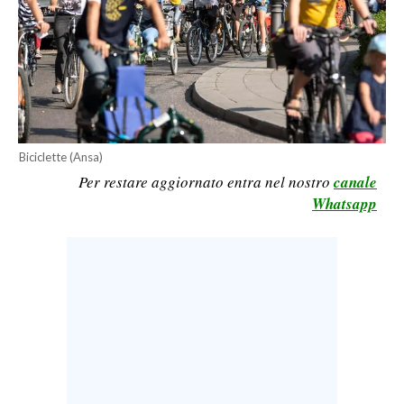
LAVORO
BANDI
SPORT IN SARDEGNA
SPORT
Biciclette (Ansa)
RISULTATI E CLASSIFICHE
Per restare aggiornato entra nel nostro
canale
CALCIO
Whatsapp
CALCIO REGIONALE
BASKET
VOLLEY
MOTORI
TENNIS
ALTRI SPORT
CULTURA