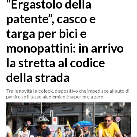
“Ergastolo della
MEDIO CAMPIDANO
ORISTANO E PROVINCIA
patente”, casco e
SASSARI E PROVINCIA
targa per bici e
GALLURA
NUORO E PROVINCIA
monopattini: in arrivo
OGLIASTRA
AGENDA
la stretta al codice
CRONACA
della strada
ITALIA
Tra le novità l’alcolock, dispositivo che impedisce all’auto di
MONDO
partire se il tasso alcolemico è superiore a zero
POLITICA
ECONOMIA
SERVIZI ALLE IMPRESE