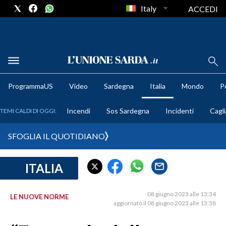
Italy
ACCEDI
METEO
ProgrammaUS
Video
Sardegna
Italia
Mondo
Po
COMUNI AL VOTO
Incendi
Sos Sardegna
Incidenti
Cagli
TEMI CALDI DI OGGI:
VIDEO
SFOGLIA IL QUOTIDIANO
FOTO
ITALIA
CRONACA SARDEGNA
CAGLIARI
08 giugno 2023 alle 13:34
LE NUOVE NORME
PROVINCIA DI CAGLIARI
aggiornato il 08 giugno 2023 alle 13:38
SULCIS IGLESIENTE