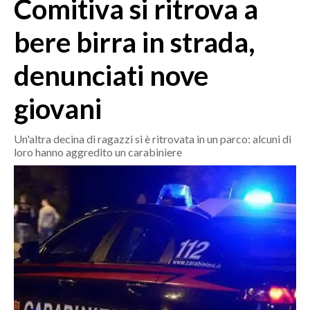
Comitiva si ritrova a
MEDIO CAMPIDANO
ORISTANO E PROVINCIA
bere birra in strada,
SASSARI E PROVINCIA
denunciati nove
GALLURA
NUORO E PROVINCIA
giovani
OGLIASTRA
AGENDA
Un'altra decina di ragazzi si è ritrovata in un parco: alcuni di
loro hanno aggredito un carabiniere
CRONACA
ITALIA
MONDO
POLITICA
ECONOMIA
SERVIZI ALLE IMPRESE