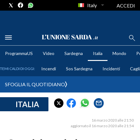
Italy
ACCEDI
METEO
ProgrammaUS
Video
Sardegna
Italia
Mondo
Po
COMUNI AL VOTO
Incendi
Sos Sardegna
Incidenti
Cagli
TEMI CALDI DI OGGI:
VIDEO
SFOGLIA IL QUOTIDIANO
FOTO
ITALIA
CRONACA SARDEGNA
CAGLIARI
16 marzo 2020 alle 21:50
PROVINCIA DI CAGLIARI
aggiornato il 16 marzo 2020 alle 21:54
SULCIS IGLESIENTE