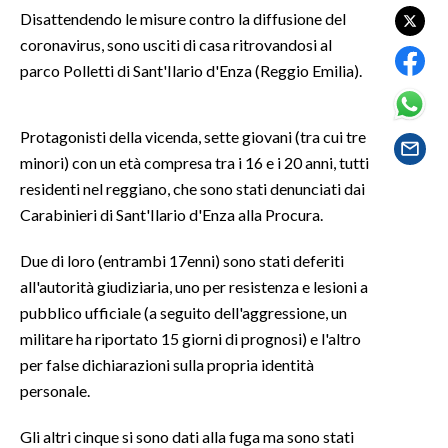
Disattendendo le misure contro la diffusione del
coronavirus, sono usciti di casa ritrovandosi al
SPETTACOLI
parco Polletti di Sant'Ilario d'Enza (Reggio Emilia).
GOSSIP
Protagonisti della vicenda, sette giovani (tra cui tre
SALUTE
minori) con un età compresa tra i 16 e i 20 anni, tutti
residenti nel reggiano, che sono stati denunciati dai
SARDEGNA TURISMO
Carabinieri di Sant'Ilario d'Enza alla Procura.
SARDI NEL MONDO
Due di loro (entrambi 17enni) sono stati deferiti
NOTIZIE
all'autorità giudiziaria, uno per resistenza e lesioni a
EVENTI
pubblico ufficiale (a seguito dell'aggressione, un
militare ha riportato 15 giorni di prognosi) e l'altro
#CARAUNIONE
per false dichiarazioni sulla propria identità
personale.
3 MINUTI CON
Gli altri cinque si sono dati alla fuga ma sono stati
INSULARITÀ