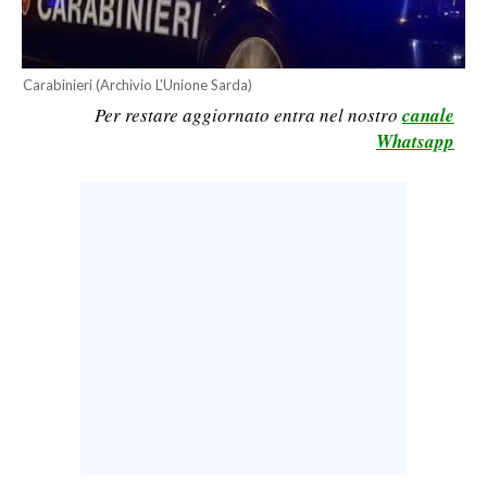
LAVORO
BANDI
Carabinieri (Archivio L'Unione Sarda)
Per restare aggiornato entra nel nostro
canale
SPORT IN SARDEGNA
Whatsapp
SPORT
RISULTATI E CLASSIFICHE
CALCIO
CALCIO REGIONALE
BASKET
VOLLEY
MOTORI
TENNIS
ALTRI SPORT
CULTURA