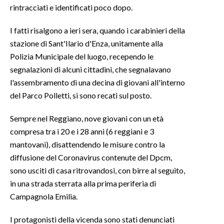
rintracciati e identificati poco dopo.
INFO AZIENDE
I fatti risalgono a ieri sera, quando i carabinieri della
ABBONATI
stazione di Sant'Ilario d'Enza, unitamente alla
ANNUNCI
Polizia Municipale del luogo, recependo le
NECROLOGI
segnalazioni di alcuni cittadini, che segnalavano
l'assembramento di una decina di giovani all'interno
PUBBLICITÀ
del Parco Polletti, si sono recati sul posto.
SPIAGGE
STORE
Sempre nel Reggiano, nove giovani con un età
compresa tra i 20 e i 28 anni (6 reggiani e 3
mantovani), disattendendo le misure contro la
diffusione del Coronavirus contenute del Dpcm,
sono usciti di casa ritrovandosi, con birre al seguito,
in una strada sterrata alla prima periferia di
Campagnola Emilia.
I protagonisti della vicenda sono stati denunciati