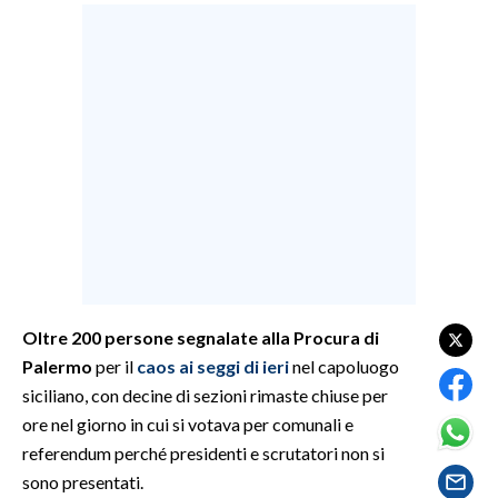
LAVORO
BANDI
SPORT IN SARDEGNA
SPORT
RISULTATI E CLASSIFICHE
CALCIO
CALCIO REGIONALE
BASKET
Oltre 200 persone segnalate alla Procura di
VOLLEY
Palermo
per il
caos ai seggi di ieri
nel capoluogo
MOTORI
siciliano, con decine di sezioni rimaste chiuse per
TENNIS
ore nel giorno in cui si votava per comunali e
ALTRI SPORT
referendum perché presidenti e scrutatori non si
sono presentati.
CULTURA