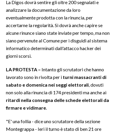
La Digos dovrà sentire gli oltre 200 segnalati e
analizzare la documentazione da loro
INFO AZIENDE
eventualmente prodotta con la rinuncia, per
ABBONATI
accertarne la regolarità. Si dovrà anche capire se
ANNUNCI
alcune rinunce siano state inviate per tempo, ma non
NECROLOGI
siano pervenute al Comune per i disguidi al sistema
informatico determinati dall'attacco hacker dei
PUBBLICITÀ
giorni scorsi.
SPIAGGE
STORE
LA PROTESTA –
Intanto gli scrutatori che hanno
lavorato sono in rivolta per i
turni massacranti di
sabato e domenica nei seggi elettorali
, dovuti
non solo alla rinuncia di 174 presidenti ma anche ai
ritardi nella consegna delle schede elettorali da
firmare e vidimare
.
"E' una follia - dice uno scrutatore della sezione
Montegrappa - Ieri il turno è stato di ben 21 ore