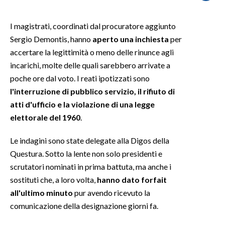
SPETTACOLI
I magistrati, coordinati dal procuratore aggiunto
Sergio Demontis, hanno
aperto una inchiesta
per
GOSSIP
accertare la legittimità o meno delle rinunce agli
incarichi, molte delle quali sarebbero arrivate a
SALUTE
poche ore dal voto. I reati ipotizzati sono
l'interruzione di pubblico servizio, il rifiuto di
SARDEGNA TURISMO
atti d'ufficio e la violazione di una legge
elettorale del 1960
.
SARDI NEL MONDO
NOTIZIE
Le indagini sono state delegate alla Digos della
EVENTI
Questura. Sotto la lente non solo presidenti e
scrutatori nominati in prima battuta, ma anche i
#CARAUNIONE
sostituti che, a loro volta,
hanno dato forfait
all'ultimo minuto
pur avendo ricevuto la
3 MINUTI CON
comunicazione della designazione giorni fa.
INSULARITÀ