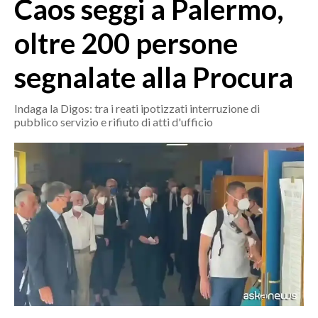
Caos seggi a Palermo,
MEDIO CAMPIDANO
ORISTANO E PROVINCIA
oltre 200 persone
SASSARI E PROVINCIA
segnalate alla Procura
GALLURA
NUORO E PROVINCIA
Indaga la Digos: tra i reati ipotizzati interruzione di
OGLIASTRA
pubblico servizio e rifiuto di atti d'ufficio
AGENDA
CRONACA
ITALIA
MONDO
POLITICA
ECONOMIA
SERVIZI ALLE IMPRESE