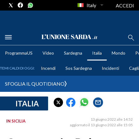
Italy
ACCEDI
METEO
ProgrammaUS
Video
Sardegna
Italia
Mondo
Po
COMUNI AL VOTO
Incendi
Sos Sardegna
Incidenti
Cagli
TEMI CALDI DI OGGI:
VIDEO
SFOGLIA IL QUOTIDIANO
FOTO
ITALIA
CRONACA SARDEGNA
CAGLIARI
13 giugno 2022 alle 14:52
IN SICILIA
PROVINCIA DI CAGLIARI
aggiornato il 13 giugno 2022 alle 15:05
SULCIS IGLESIENTE