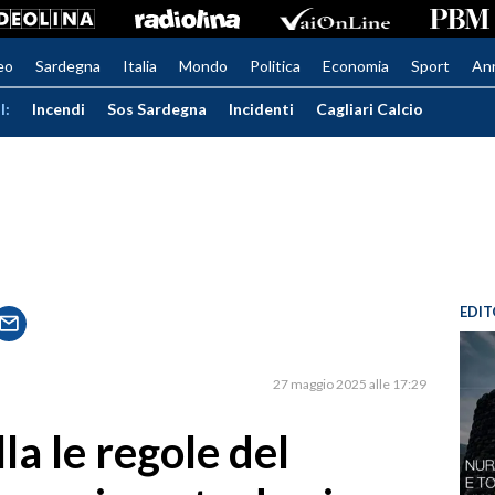
eo
Sardegna
Italia
Mondo
Politica
Economia
Sport
An
I:
Incendi
Sos Sardegna
Incidenti
Cagliari Calcio
EDIT
27 maggio 2025 alle 17:29
la le regole del