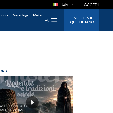
Italy
ACCEDI
nunci
Necrologi
Meteo
SFOGLIA IL
QUOTIDIANO
ORIA