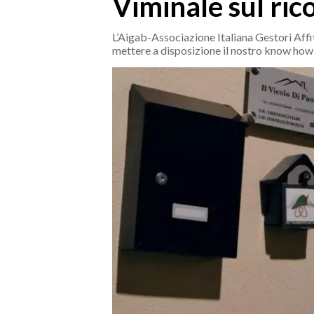
Viminale sul ric
MEDIO CAMPIDANO
ORISTANO E PROVINCIA
L’Aigab-Associazione Italiana Gestori Affit
SASSARI E PROVINCIA
mettere a disposizione il nostro know how
GALLURA
NUORO E PROVINCIA
OGLIASTRA
AGENDA
CRONACA
ITALIA
MONDO
POLITICA
ECONOMIA
SERVIZI ALLE IMPRESE