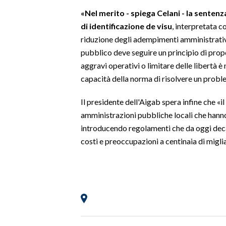
«Nel merito - spiega Celani - la sentenz
SPETTACOLI
di identificazione de visu
, interpretata c
riduzione degli adempimenti amministrativi 
GOSSIP
pubblico deve seguire un principio di propo
aggravi operativi o limitare delle libertà è
SALUTE
capacità della norma di risolvere un pro
SARDEGNA TURISMO
Il presidente dell'Aigab spera infine che «il
amministrazioni pubbliche locali che hanno
SARDI NEL MONDO
introducendo regolamenti che da oggi dec
NOTIZIE
costi e preoccupazioni a centinaia di miglia
EVENTI
#CARAUNIONE
3 MINUTI CON
INSULARITÀ