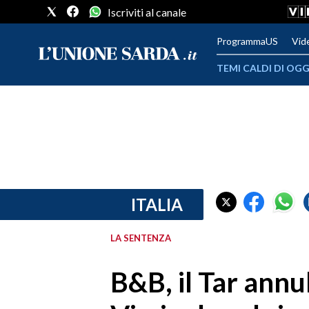
Iscriviti al canale
ProgrammaUS
Vid
TEMI CALDI DI OGG
METEO
COMUNI AL VOTO
VIDEO
FOTO
ITALIA
CRONACA SARDEGNA
LA SENTENZA
CAGLIARI
B&B, il Tar annul
PROVINCIA DI CAGLIARI
SULCIS IGLESIENTE