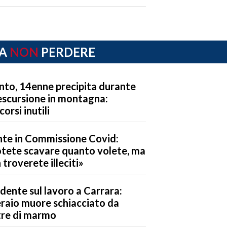
A
NON
PERDERE
nto, 14enne precipita durante
escursione in montagna:
corsi inutili
te in Commissione Covid:
tete scavare quanto volete, ma
 troverete illeciti»
idente sul lavoro a Carrara:
raio muore schiacciato da
tre di marmo