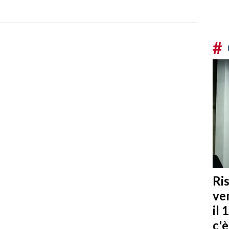
#
Ris
ven
il 
c'