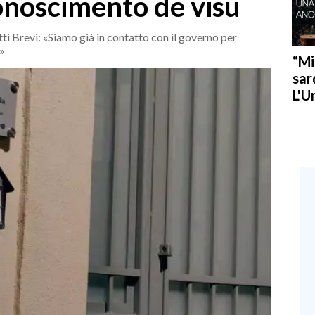
onoscimento de visu
ti Brevi: «Siamo già in contatto con il governo per
»
“Mi
sar
L'U