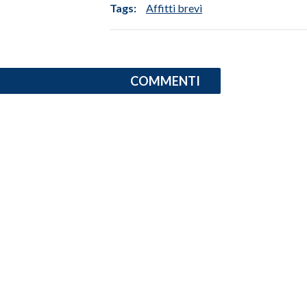
Tags:
Affitti brevi
INFO AZIENDE
ABBONATI
ANNUNCI
COMMENTI
NECROLOGI
PUBBLICITÀ
SPIAGGE
STORE