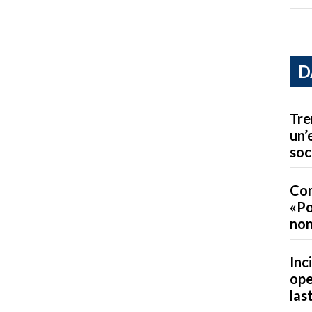
D
Tre
un’
soc
Con
«Po
non
Inc
ope
las