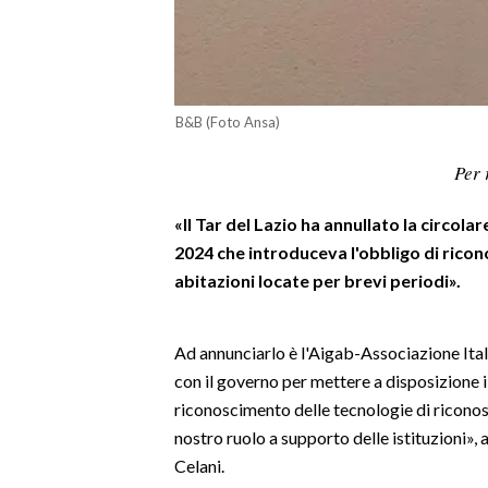
LAVORO
BANDI
SPORT IN SARDEGNA
B&B (Foto Ansa)
SPORT
Per 
RISULTATI E CLASSIFICHE
«Il Tar del Lazio ha annullato la circol
CALCIO
2024 che introduceva l'obbligo di ricon
CALCIO REGIONALE
abitazioni locate per brevi periodi».
BASKET
VOLLEY
Ad annunciarlo è l'Aigab-Associazione Itali
MOTORI
con il governo per mettere a disposizione i
TENNIS
riconoscimento delle tecnologie di ricono
ALTRI SPORT
nostro ruolo a supporto delle istituzioni»,
Celani.
CULTURA