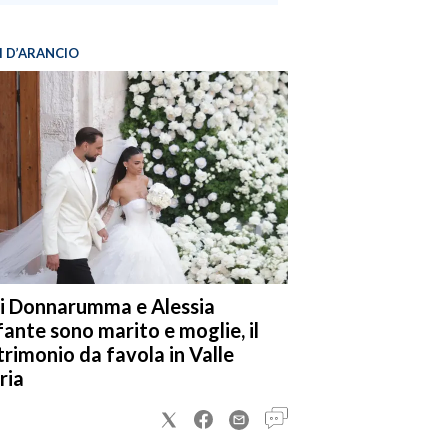
I D’ARANCIO
i Donnarumma e Alessia
fante sono marito e moglie, il
rimonio da favola in Valle
ria