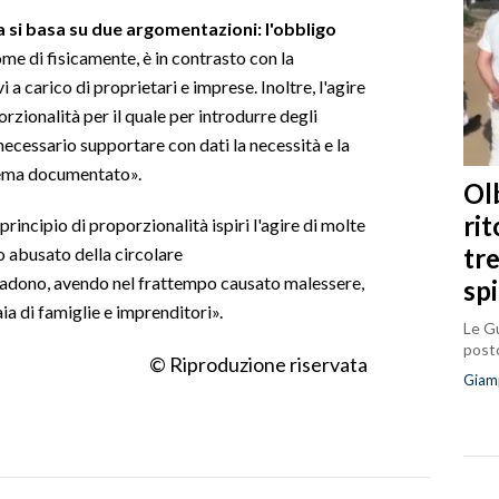
a si basa su due argomentazioni: l'obbligo
ome di fisicamente, è in contrasto con la
a carico di proprietari e imprese. Inoltre, l'agire
rzionalità per il quale per introdurre degli
 necessario supportare con dati la necessità e la
blema documentato».
Olb
ri
 principio di proporzionalità ispiri l'agire di molte
tr
 abusato della circolare
adono, avendo nel frattempo causato malessere,
sp
ia di famiglie e imprenditori».
Le Gu
posto
© Riproduzione riservata
Giam