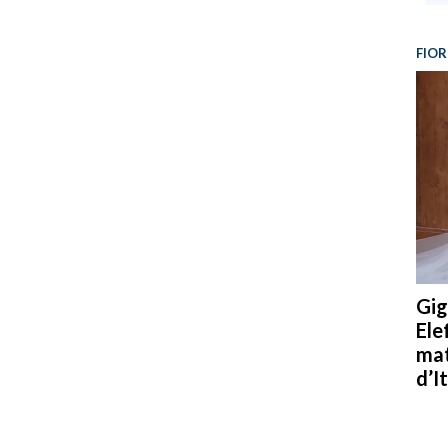
FIOR
Gig
Ele
mat
d’It