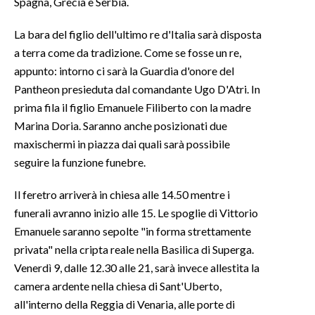
Spagna, Grecia e Serbia.
INFO AZIENDE
La bara del figlio dell'ultimo re d'Italia sarà disposta
a terra come da tradizione. Come se fosse un re,
ABBONATI
appunto: intorno ci sarà la Guardia d'onore del
ANNUNCI
Pantheon presieduta dal comandante Ugo D'Atri. In
NECROLOGI
prima fila il figlio Emanuele Filiberto con la madre
PUBBLICITÀ
Marina Doria. Saranno anche posizionati due
SPIAGGE
maxischermi in piazza dai quali sarà possibile
STORE
seguire la funzione funebre.
Il feretro arriverà in chiesa alle 14.50 mentre i
funerali avranno inizio alle 15. Le spoglie di Vittorio
Emanuele saranno sepolte "in forma strettamente
privata" nella cripta reale nella Basilica di Superga.
Venerdì 9, dalle 12.30 alle 21, sarà invece allestita la
camera ardente nella chiesa di Sant'Uberto,
all'interno della Reggia di Venaria, alle porte di