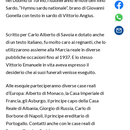
nel Duomo di Torino, risuoneranno le note dell’Inno
Sardo, “Hymnu sardu nationale”, brano di Giovanni
SPETTACOLI
Gonella con testo in sardo di Vittorio Angius.
GOSSIP
Scritto per Carlo Alberto di Savoia e dotato anche
SALUTE
di un testo italiano, fu molto caro ai regnanti, che lo
utilizzarono assieme alla Marcia reale in diverse
SARDEGNA TURISMO
pubbliche occasioni fino al 1937. E lo stesso
Vittorio Emanuele in vita aveva espresso il
SARDI NEL MONDO
desiderio che ai suoi funerali venisse eseguito.
NOTIZIE
Alle esequie parteciperanno diverse case reali
EVENTI
d’Europa: Alberto di Monaco, la Casa Imperiale di
Francia, gli Asburgo, il principe capo della Casa
#CARAUNIONE
Reale di Albania, Giorgio di Russia, Carlo di
3 MINUTI CON
Borbone di Napoli, il principe ereditario di
Portogallo. Contatti anche con le case reali di
INSULARITÀ