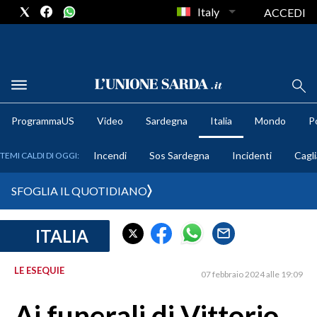
Italy
ACCEDI
METEO
ProgrammaUS
Video
Sardegna
Italia
Mondo
Po
COMUNI AL VOTO
Incendi
Sos Sardegna
Incidenti
Cagli
TEMI CALDI DI OGGI:
VIDEO
SFOGLIA IL QUOTIDIANO
FOTO
ITALIA
CRONACA SARDEGNA
CAGLIARI
LE ESEQUIE
07 febbraio 2024 alle 19:09
PROVINCIA DI CAGLIARI
SULCIS IGLESIENTE
Ai funerali di Vittorio