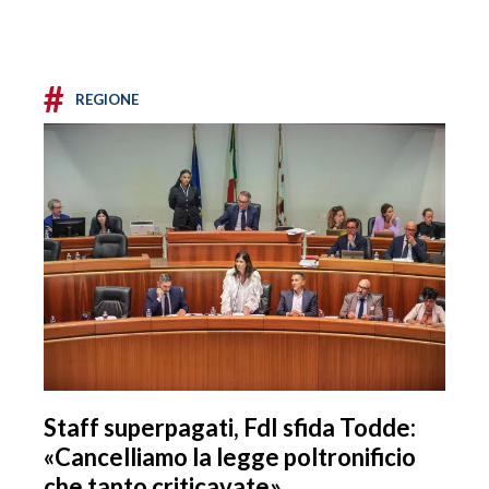
#
REGIONE
Staff superpagati, FdI sfida Todde:
«Cancelliamo la legge poltronificio
che tanto criticavate»