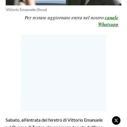
LAVORO
Vittorio Emanuele (Ansa)
BANDI
Per restare aggiornato entra nel nostro
canale
Whatsapp
SPORT IN SARDEGNA
SPORT
RISULTATI E CLASSIFICHE
CALCIO
CALCIO REGIONALE
BASKET
VOLLEY
MOTORI
TENNIS
ALTRI SPORT
Sabato, all’entrata del feretro di Vittorio Emanuele
CULTURA