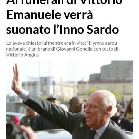
MEDIO CAMPIDANO
Emanuele verrà
ORISTANO E PROVINCIA
SASSARI E PROVINCIA
suonato l’Inno Sardo
GALLURA
NUORO E PROVINCIA
Lo aveva chiesto lui mentre era in vita: “Hymnu sardu
nationale” è un brano di Giovanni Gonella con testo di
OGLIASTRA
Vittorio Angius
AGENDA
CRONACA
ITALIA
MONDO
POLITICA
ECONOMIA
SERVIZI ALLE IMPRESE