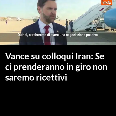
MEDIO CAMPIDANO
ORISTANO E PROVINCIA
SASSARI E PROVINCIA
GALLURA
NUORO E PROVINCIA
OGLIASTRA
AGENDA
Vance su colloqui Iran: Se
CRONACA
ci prenderanno in giro non
ITALIA
saremo ricettivi
MONDO
POLITICA
ECONOMIA
SERVIZI ALLE IMPRESE