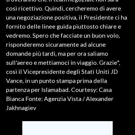
così ricettivo. Quindi, cercheremo di avere
SPETTACOLI
una negoziazione positiva, il Presidente ci ha
fornito delle linee guida piuttosto chiare e
GOSSIP
vedremo. Spero che facciate un buon volo,
SALUTE
risponderemo sicuramente ad alcune
domande più tardi, ma per ora saliamo
SARDEGNA TURISMO
sull'aereo e mettiamoci in viaggio. Grazie",
così il Vicepresidente degli Stati Uniti JD
SARDI NEL MONDO
Vance, in un punto stampa prima della
NOTIZIE
partenza per Islamabad. Courtesy: Casa
EVENTI
Bianca Fonte: Agenzia Vista / Alexander
#CARAUNIONE
Jakhnagiev
3 MINUTI CON
INSULARITÀ