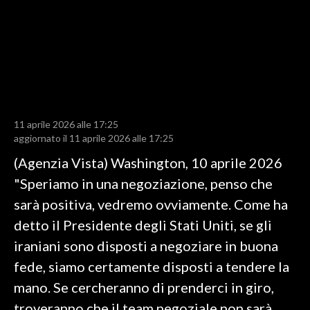
LAVORO
BANDI
SPORT IN SARDEGNA
SPORT
11 aprile 2026 alle 17:25
RISULTATI E CLASSIFICHE
aggiornato il 11 aprile 2026 alle 17:25
CALCIO
(Agenzia Vista) Washington, 10 aprile 2026
CALCIO REGIONALE
"Speriamo in una negoziazione, penso che
BASKET
sarà positiva, vedremo ovviamente. Come ha
VOLLEY
detto il Presidente degli Stati Uniti, se gli
MOTORI
iraniani sono disposti a negoziare in buona
TENNIS
fede, siamo certamente disposti a tendere la
ALTRI SPORT
mano. Se cercheranno di prenderci in giro,
troveranno che il team negoziale non sarà
CULTURA