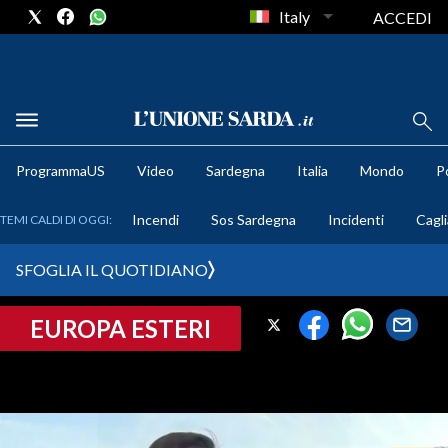
Italy
ACCEDI
METEO
ProgrammaUS
Video
Sardegna
Italia
Mondo
Po
COMUNI AL VOTO
Incendi
Sos Sardegna
Incidenti
Cagli
TEMI CALDI DI OGGI:
VIDEO
SFOGLIA IL QUOTIDIANO
FOTO
EUROPA ESTERI
CRONACA SARDEGNA
CAGLIARI
PROVINCIA DI CAGLIARI
SULCIS IGLESIENTE