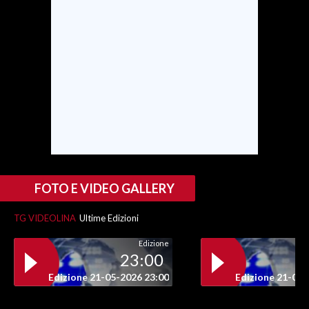
INFO AZIENDE
ABBONATI
ANNUNCI
NECROLOGI
PUBBLICITÀ
SPIAGGE
STORE
FOTO E VIDEO GALLERY
TG VIDEOLINA
Ultime Edizioni
Edizione
23:00
Edizione 21-05-2026 23:00
Edizione 21-05-