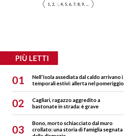
1
2
3
4
5
6
7
8
9
...
PIÙ LETTI
01
Nell’Isola assediata dal caldo arrivano i
temporali estivi: allerta nel pomeriggio
02
Cagliari, ragazzo aggredito a
bastonate in strada: è grave
Bono, morto schiacciato dal muro
03
crollato: una storia di famiglia segnata
dalle disgrazie