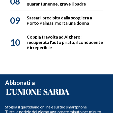
08
quarantunenne, grave il padre
09
Sassari, precipita dalla scogliera a
Porto Palmas: morta una donna
Coppia travolta ad Alghero:
10
recuperata l'auto pirata, il conducente
è irreperibile
Abbonati a
Sfoglia il quotidiano online e sul tuo smartphone
Tutte le notizie del giorno aggiornate minuto per minuto