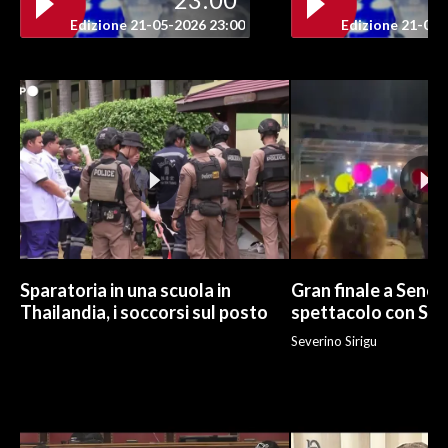
Edizione 21-05-2026 23:00
Edizione 21-05-
INFO AZIENDE
ABBONATI
ANNUNCI
NECROLOGI
PUBBLICITÀ
SPIAGGE
STORE
Sparatoria in una scuola in
Gran finale a Senor
Thailandia, i soccorsi sul posto
spettacolo con Sa
Severino Sirigu