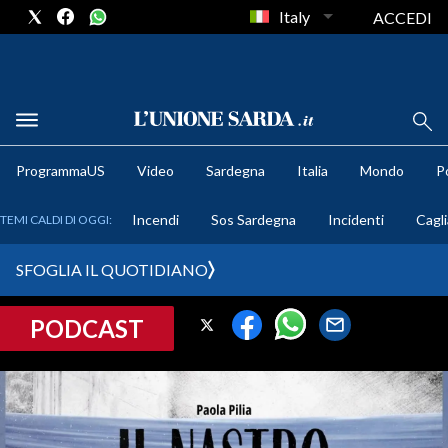
Italy
ACCEDI
METEO
ProgrammaUS
Video
Sardegna
Italia
Mondo
Po
COMUNI AL VOTO
Incendi
Sos Sardegna
Incidenti
Cagli
TEMI CALDI DI OGGI:
VIDEO
SFOGLIA IL QUOTIDIANO
FOTO
PODCAST
CRONACA SARDEGNA
CAGLIARI
PROVINCIA DI CAGLIARI
SULCIS IGLESIENTE