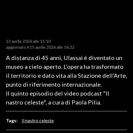
LAVORO
BANDI
SPORT IN SARDEGNA
13 aprile 2026 alle 15:10
SPORT
aggiornato il 15 aprile 2026 alle 16:22
RISULTATI E CLASSIFICHE
A distanza di 45 anni, Ulassai è diventato un
CALCIO
museo a cielo aperto. L’opera ha trasformato
CALCIO REGIONALE
il territorio e dato vita alla Stazione dell’Arte,
BASKET
punto di riferimento internazionale.
VOLLEY
Il quinto episodio del video podcast "Il
MOTORI
nastro celeste", a cura di Paola Pilia.
TENNIS
ALTRI SPORT
Tags:
Il nastro celeste
CULTURA