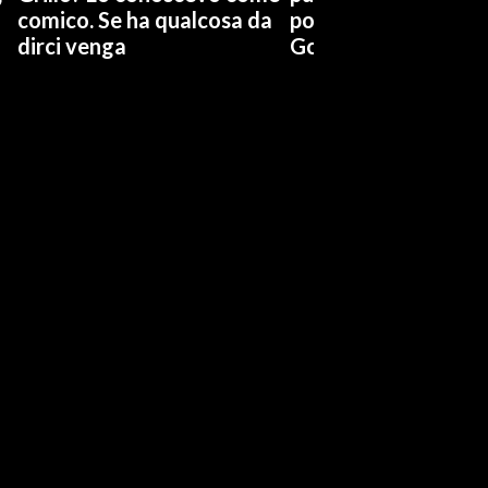
comico. Se ha qualcosa da
possiamo affidarci a
dirci venga
Governo a occhi chi