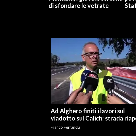
di sfondare le vetrate
Stat
INFO AZIENDE
ABBONATI
ANNUNCI
NECROLOGI
PUBBLICITÀ
SPIAGGE
STORE
Ad Alghero finiti i lavori sul
viadotto sul Calich: strada ria
Franco Ferrandu