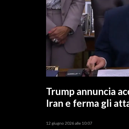
MEDIO CAMPIDANO
ORISTANO E PROVINCIA
SASSARI E PROVINCIA
GALLURA
NUORO E PROVINCIA
OGLIASTRA
AGENDA
CRONACA
ITALIA
MONDO
Trump annuncia ac
Iran e ferma gli att
POLITICA
ECONOMIA
12 giugno 2026 alle 10:07
SERVIZI ALLE IMPRESE