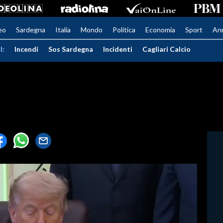
eo
Sardegna
Italia
Mondo
Politica
Economia
Sport
An
I:
Incendi
Sos Sardegna
Incidenti
Cagliari Calcio