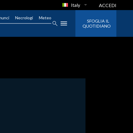
Italy
ACCEDI
nunci
Necrologi
Meteo
SFOGLIA IL
QUOTIDIANO