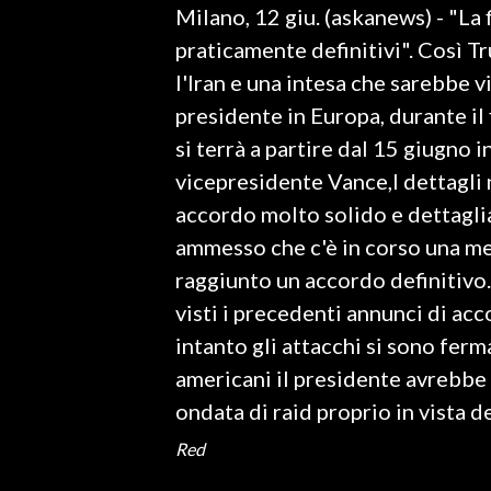
Milano, 12 giu. (askanews) - "La
LAVORO
praticamente definitivi". Così T
BANDI
l'Iran e una intesa che sarebbe v
presidente in Europa, durante i
SPORT IN SARDEGNA
si terrà a partire dal 15 giugno 
SPORT
vicepresidente Vance,I dettagli 
RISULTATI E CLASSIFICHE
accordo molto solido e dettaglia
CALCIO
ammesso che c'è in corso una me
CALCIO REGIONALE
raggiunto un accordo definitivo.
BASKET
visti i precedenti annunci di ac
VOLLEY
intanto gli attacchi si sono fer
MOTORI
americani il presidente avrebbe
TENNIS
ondata di raid proprio in vista 
ALTRI SPORT
Red
CULTURA