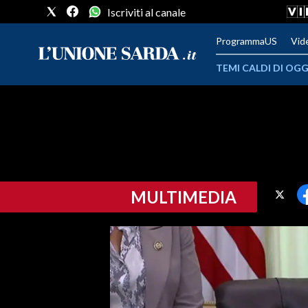
Iscriviti al canale
ProgrammaUS
Vid
TEMI CALDI DI OGG
METEO
COMUNI AL VOTO
VIDEO
MULTIMEDIA
FOTO
CRONACA SARDEGNA
CAGLIARI
PROVINCIA DI CAGLIARI
SULCIS IGLESIENTE