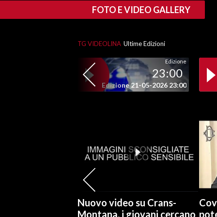
FOTO E VIDEO GALLERY
SPETTACOLI
TG VIDEOLINA
Ultime Edizioni
GOSSIP
Edizione
SALUTE
23:00
Edizione 21-05-2026 23:00
SARDEGNA TURISMO
SARDI NEL MONDO
NOTIZIE
EVENTI
#CARAUNIONE
3 MINUTI CON
Nuovo video su Crans-
Cov
Montana, i giovani cercano
pote
INSULARITÀ