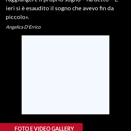
ieri si è esaudito il sogno che avevo fin da
SPETTACOLI
piccolo».
Angelica D'Errico
GOSSIP
SALUTE
SARDEGNA TURISMO
SARDI NEL MONDO
NOTIZIE
EVENTI
#CARAUNIONE
3 MINUTI CON
FOTO E VIDEO GALLERY
INSULARITÀ