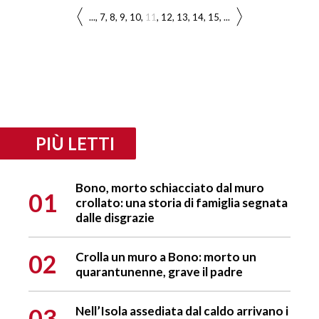
...
7
8
9
10
11
12
13
14
15
...
PIÙ LETTI
Bono, morto schiacciato dal muro
01
crollato: una storia di famiglia segnata
dalle disgrazie
02
Crolla un muro a Bono: morto un
quarantunenne, grave il padre
03
Nell’Isola assediata dal caldo arrivano i