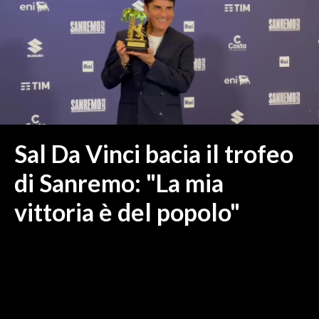
MEDIO CAMPIDANO
ORISTANO E PROVINCIA
SASSARI E PROVINCIA
GALLURA
NUORO E PROVINCIA
OGLIASTRA
AGENDA
Sal Da Vinci bacia il trofeo
CRONACA
di Sanremo: "La mia
ITALIA
vittoria è del popolo"
MONDO
POLITICA
ECONOMIA
SERVIZI ALLE IMPRESE