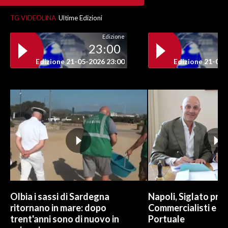
TG VIDEOLINA
Ultime Edizioni
INFO AZIENDE
ABBONATI
Edizione
23:00
ANNUNCI
Edizione 21-05-2026 23:00
Edizione 21-05-
NECROLOGI
PUBBLICITÀ
SPIAGGE
STORE
Olbia i sassi di Sardegna
Napoli, Siglato pro
ritornano in mare: dopo
Commercialisti e A
trent'anni sono di nuovo in
Portuale