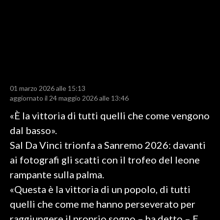
LAVORO
BANDI
SPORT IN SARDEGNA
SPORT
01 marzo 2026 alle 15:13
RISULTATI E CLASSIFICHE
aggiornato il 24 maggio 2026 alle 13:46
CALCIO
«È la vittoria di tutti quelli che come vengono
CALCIO REGIONALE
dal basso».
BASKET
Sal Da Vinci trionfa a Sanremo 2026: davanti
VOLLEY
ai fotografi gli scatti con il trofeo del leone
MOTORI
rampante sulla palma.
TENNIS
«Questa è la vittoria di un popolo, di tutti
ALTRI SPORT
quelli che come me hanno perseverato per
raggiungere il proprio sogno – ha detto – E
CULTURA