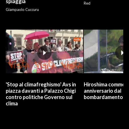
spiaggia
Red
Giampaolo Cuccuru
'Stop al climafreghismo' Avs in
Hiroshima commem
piazza davanti a Palazzo Chigi
anniversario dal
contro politiche Governo sul
bombardamento at
clima