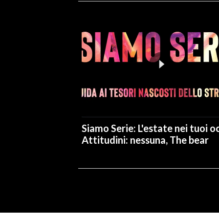
Siamo Serie: L'estate nei tuoi oc
Attitudini: nessuna, The bear