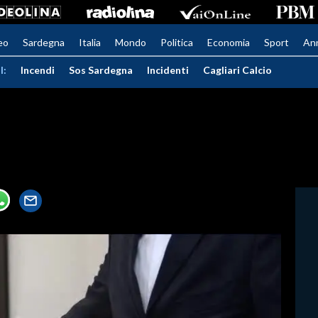
eo
Sardegna
Italia
Mondo
Politica
Economia
Sport
An
I:
Incendi
Sos Sardegna
Incidenti
Cagliari Calcio