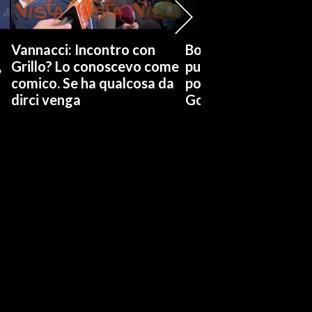
Vannacci: Incontro con
Boccia (Pd) su conti
,
Grillo? Lo conoscevo come
pubblici a Giorgetti
comico. Se ha qualcosa da
possiamo affidarci a
dirci venga
Governo a occhi chi