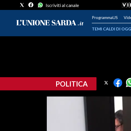
Iscriviti al canale
ProgrammaUS
Vid
TEMI CALDI DI OGG
METEO
COMUNI AL VOTO
VIDEO
POLITICA
FOTO
CRONACA SARDEGNA
CAGLIARI
PROVINCIA DI CAGLIARI
SULCIS IGLESIENTE