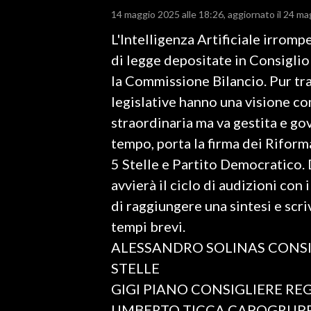
14 maggio 2025 alle 18:26
aggiornato il 24 ma
LAVORO
L'Intelligenza Artificiale irromp
BANDI
di legge depositate in Consiglio 
SPORT IN SARDEGNA
la Commissione Bilancio. Pur tra
legislative hanno una visione co
SPORT
straordinaria ma va gestita e go
RISULTATI E CLASSIFICHE
tempo, porta la firma dei Riform
CALCIO
5 Stelle e Partito Democratico.
CALCIO REGIONALE
avvierà il ciclo di audizioni con 
BASKET
di raggiungere una sintesi e scri
VOLLEY
tempi brevi.
MOTORI
ALESSANDRO SOLINAS CONS
TENNIS
STELLE
ALTRI SPORT
GIGI PIANO CONSIGLIERE RE
UMBERTO TICCA CAPOGRUPP
CULTURA