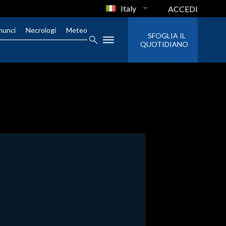
Italy
ACCEDI
nunci
Necrologi
Meteo
SFOGLIA IL
QUOTIDIANO