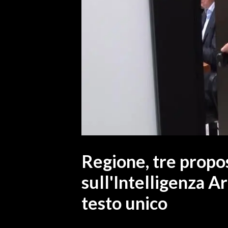
MEDIO CAMPIDANO
ORISTANO E PROVINCIA
SASSARI E PROVINCIA
GALLURA
NUORO E PROVINCIA
OGLIASTRA
AGENDA
CRONACA
ITALIA
MONDO
Regione, tre propo
sull'Intelligenza Art
POLITICA
testo unico
ECONOMIA
SERVIZI ALLE IMPRESE