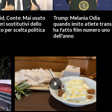
id, Conte: Mai usato
Trump: Melania Odia
ri sostitutivi dello
quando imito atlete trans
o per scelta politica
ha fatto film numero uno
dell'anno