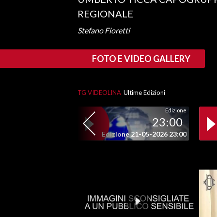
REGIONALE
SPETTACOLI
Stefano Fioretti
GOSSIP
FOTO E VIDEO GALLERY
SALUTE
SARDEGNA TURISMO
TG VIDEOLINA
Ultime Edizioni
Edizione
SARDI NEL MONDO
23:00
NOTIZIE
Edizione 21-05-2026 23:00
EVENTI
#CARAUNIONE
3 MINUTI CON
INSULARITÀ