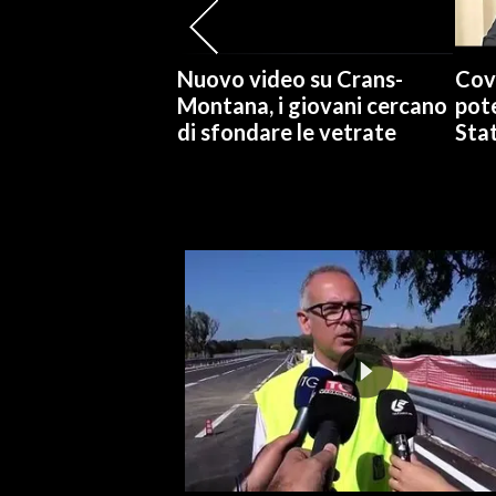
INFO AZIENDE
Nuovo video su Crans-
Cov
ABBONATI
Montana, i giovani cercano
pote
ANNUNCI
di sfondare le vetrate
Stat
NECROLOGI
PUBBLICITÀ
SPIAGGE
STORE