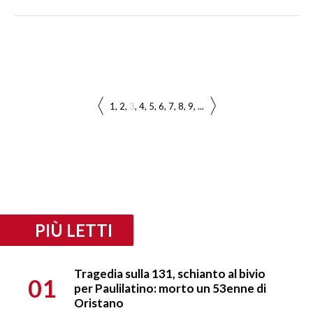
1
2
3
4
5
6
7
8
9
...
PIÙ LETTI
Tragedia sulla 131, schianto al bivio
01
per Paulilatino: morto un 53enne di
Oristano