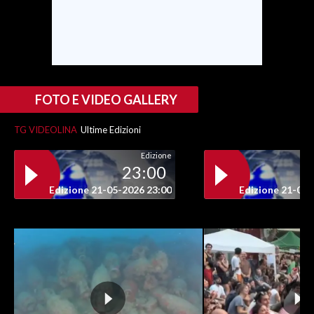
INFO AZIENDE
ABBONATI
ANNUNCI
NECROLOGI
FOTO E VIDEO GALLERY
PUBBLICITÀ
TG VIDEOLINA
Ultime Edizioni
SPIAGGE
Edizione
STORE
23:00
Edizione 21-05-2026 23:00
Edizione 21-05-