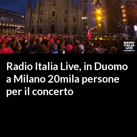
MEDIO CAMPIDANO
ORISTANO E PROVINCIA
SASSARI E PROVINCIA
GALLURA
NUORO E PROVINCIA
OGLIASTRA
AGENDA
Radio Italia Live, in Duomo
CRONACA
a Milano 20mila persone
ITALIA
per il concerto
MONDO
POLITICA
ECONOMIA
SERVIZI ALLE IMPRESE