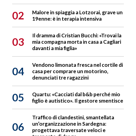
02
Malore in spiaggia a Lotzorai, grave un
19enne: è in terapia intensiva
Il dramma di Cristian Bucchi: «Trovai la
03
mia compagna morta in casa a Cagliari
davanti a mia figlia»
Vendono limonata fresca nel cortile di
04
casa per comprare un motorino,
denunciati tre ragazzini
05
Quartu: «Cacciati dal b&b perché mio
figlio è autistico». Il gestore smentisce
Traffico di clandestini, smantellata
06
un’organizzazione in Sardegna:
progettava traversate veloci e