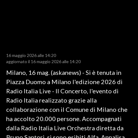
LAVORO
BANDI
SPORT IN SARDEGNA
SPORT
16 maggio 2026 alle 14:20
RISULTATI E CLASSIFICHE
aggiornato il 16 maggio 2026 alle 14:20
CALCIO
Milano, 16 mag. (askanews) - Si è tenuta in
CALCIO REGIONALE
Piazza Duomo a Milano l'edizione 2026 di
BASKET
Radio Italia Live - Il Concerto, l'evento di
VOLLEY
Radio Italia realizzato grazie alla
MOTORI
collaborazione con il Comune di Milano che
TENNIS
ha accolto 20.000 persone. Accompagnati
ALTRI SPORT
dalla Radio Italia Live Orchestra diretta da
Bruno Santori, si sono esibiti Alfa, Annalisa,
CULTURA