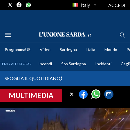
Italy
ACCEDI
METEO
ProgrammaUS
Video
Sardegna
Italia
Mondo
Po
COMUNI AL VOTO
Incendi
Sos Sardegna
Incidenti
Cagli
TEMI CALDI DI OGGI:
VIDEO
SFOGLIA IL QUOTIDIANO
FOTO
MULTIMEDIA
CRONACA SARDEGNA
CAGLIARI
PROVINCIA DI CAGLIARI
SULCIS IGLESIENTE