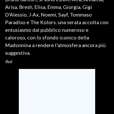
Arisa, Bresh, Elisa, Emma, Giorgia, Gigi
SPETTACOLI
D'Alessio, J-Ax, Noemi, Sayf, Tommaso
Paradiso e The Kolors. una serata accolta con
GOSSIP
entusiasmo dal pubblico numeroso e
SALUTE
caloroso, con lo sfondo iconico della
Madonnina a rendere l'atmosfera ancora più
SARDEGNA TURISMO
suggestiva.
SARDI NEL MONDO
Red
NOTIZIE
EVENTI
#CARAUNIONE
3 MINUTI CON
INSULARITÀ