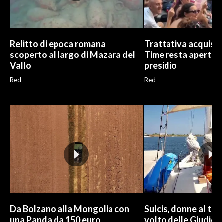
Relitto di epoca romana
Trattativa acquisto
scoperto al largo di Mazara del
Time resta aperta, G
Vallo
presidio
Red
Red
Da Bolzano alla Mongolia con
Sulcis, donne al tim
una Panda da 150 euro
volto delle Giudic