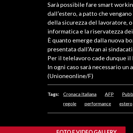
Sarà possibile fare smart worki
LAVORO
dall’estero, a patto che vengano
BANDI
della sicurezza del lavoratore, o
informatica e la riservatezza dei
SPORT IN SARDEGNA
È quanto emerge dalla nuova boz
SPORT
presentata dall’Aran ai sindacati
RISULTATI E CLASSIFICHE
Per il telelavoro cade dunque il 
CALCIO
In ogni caso sarà necessario un
CALCIO REGIONALE
(Unioneonline/F)
BASKET
VOLLEY
Tags:
Cronaca Italiana
AFP
Pubb
MOTORI
regole
performance
estero
TENNIS
ALTRI SPORT
FOTO E VIDEO GALLERY
CULTURA