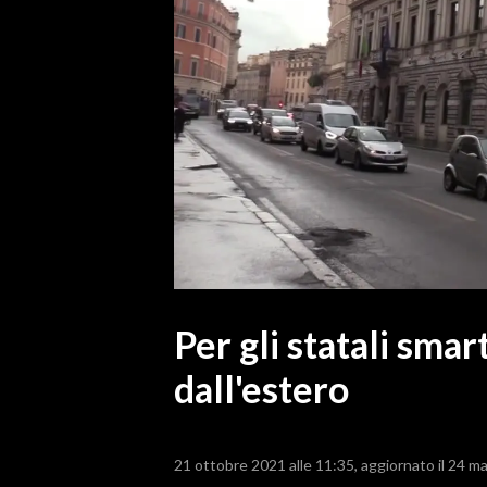
MEDIO CAMPIDANO
ORISTANO E PROVINCIA
SASSARI E PROVINCIA
GALLURA
NUORO E PROVINCIA
OGLIASTRA
AGENDA
CRONACA
ITALIA
MONDO
Per gli statali sma
dall'estero
POLITICA
ECONOMIA
21 ottobre 2021 alle 11:35
aggiornato il 24 m
SERVIZI ALLE IMPRESE