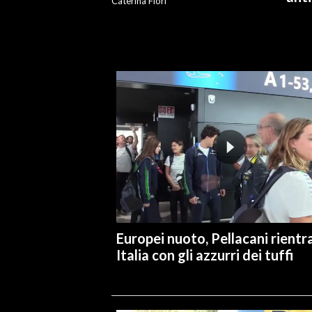
Caterina Fiori
INFO AZIENDE
ABBONATI
ANNUNCI
NECROLOGI
PUBBLICITÀ
SPIAGGE
STORE
Europei nuoto, Pellacani rientra
Italia con gli azzurri dei tuffi