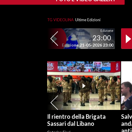
SPETTACOLI
TG VIDEOLINA
Ultime Edizioni
GOSSIP
Edizione
23:00
SALUTE
Edizione 21-05-2026 23:00
SARDEGNA TURISMO
SARDI NEL MONDO
NOTIZIE
EVENTI
#CARAUNIONE
Il rientro della Brigata
Salv
3 MINUTI CON
Sassari dal Libano
and
anti
INSULARITÀ