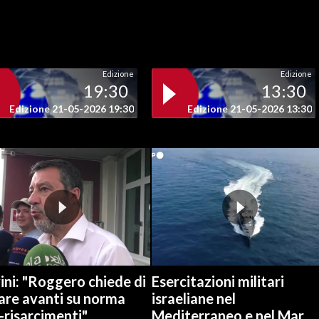
Edizione
Edizione
19:30
13:30
Edizione 21-05-2026 19:30
Edizione 21-05-2026 13:30
ini: "Roggero chiede di
Esercitazioni militari
are avanti su norma
israeliane nel
-risarcimenti"
Mediterraneo e nel Mar