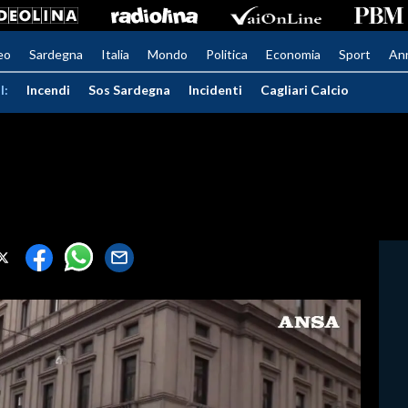
eo
Sardegna
Italia
Mondo
Politica
Economia
Sport
An
I:
Incendi
Sos Sardegna
Incidenti
Cagliari Calcio