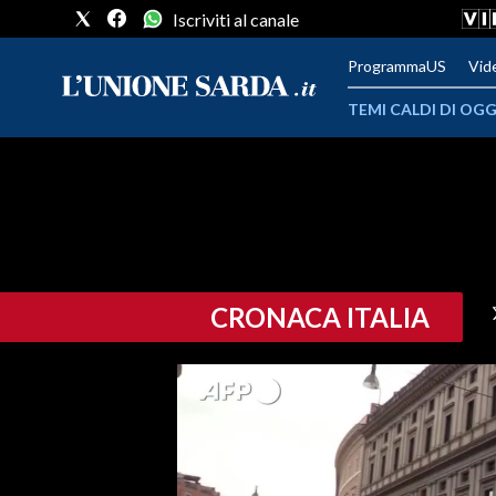
Iscriviti al canale
ProgrammaUS
Vid
TEMI CALDI DI OGG
METEO
COMUNI AL VOTO
VIDEO
CRONACA ITALIA
FOTO
CRONACA SARDEGNA
CAGLIARI
PROVINCIA DI CAGLIARI
SULCIS IGLESIENTE