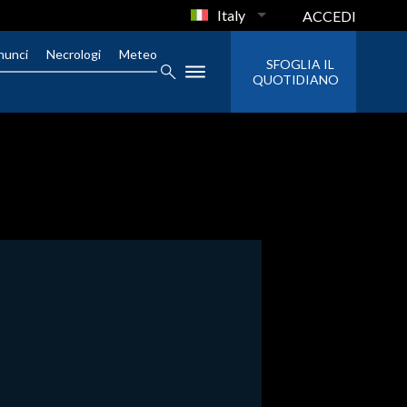
Italy
ACCEDI
nunci
Necrologi
Meteo
SFOGLIA IL
QUOTIDIANO