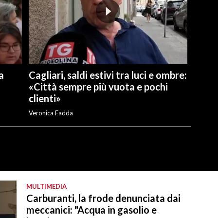
a
Cagliari, saldi estivi tra luci e ombre:
«Città sempre più vuota e pochi
clienti»
Veronica Fadda
MULTIMEDIA
Carburanti, la frode denunciata dai
meccanici: "Acqua in gasolio e