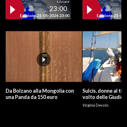
Edizione
23:00
INFO AZIENDE
Edizione 21-05-2026 23:00
Edizione 21-05-
ABBONATI
ANNUNCI
NECROLOGI
PUBBLICITÀ
SPIAGGE
STORE
Da Bolzano alla Mongolia con
Sulcis, donne al tim
una Panda da 150 euro
volto delle Giudic
Virginia Devoto