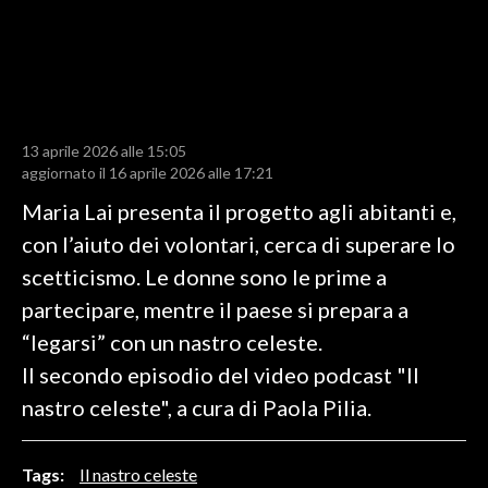
LAVORO
BANDI
SPORT IN SARDEGNA
13 aprile 2026 alle 15:05
SPORT
aggiornato il 16 aprile 2026 alle 17:21
RISULTATI E CLASSIFICHE
Maria Lai presenta il progetto agli abitanti e,
CALCIO
con l’aiuto dei volontari, cerca di superare lo
CALCIO REGIONALE
scetticismo. Le donne sono le prime a
BASKET
partecipare, mentre il paese si prepara a
VOLLEY
“legarsi” con un nastro celeste.
MOTORI
Il secondo episodio del video podcast "Il
TENNIS
nastro celeste", a cura di Paola Pilia.
ALTRI SPORT
Tags:
Il nastro celeste
CULTURA