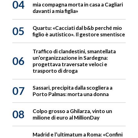
04
mia compagna morta in casa a Cagliari
davanti a mia figlia»
05
Quartu: «Cacciati dal b&b perché mio
figlio è autistico». Il gestore smentisce
Traffico di clandestini, smantellata
06
un’organizzazione in Sardegna:
progettava traversate veloci e
trasporto di droga
07
Sassari, precipita dalla scogliera a
Porto Palmas: morta una donna
08
Colpo grosso a Ghilarza, vinto un
milione di euro al MillionDay
Madrid e l’ultimatum a Roma: «Confini