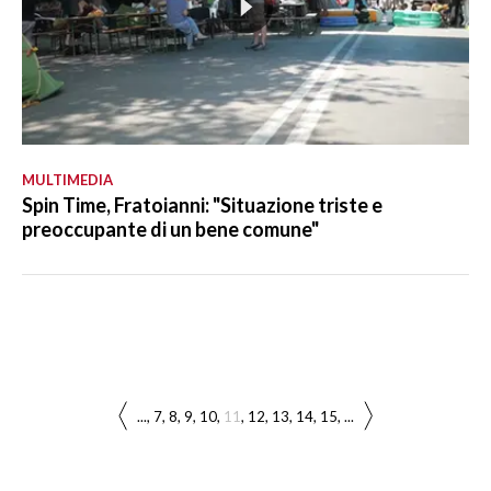
MULTIMEDIA
Spin Time, Fratoianni: "Situazione triste e
preoccupante di un bene comune"
...
7
8
9
10
11
12
13
14
15
...