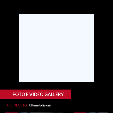
SPETTACOLI
GOSSIP
SALUTE
SARDEGNA TURISMO
SARDI NEL MONDO
NOTIZIE
EVENTI
#CARAUNIONE
FOTO E VIDEO GALLERY
3 MINUTI CON
TG VIDEOLINA
Ultime Edizioni
INSULARITÀ