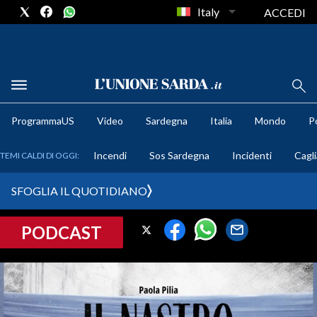
Italy
ACCEDI
METEO
ProgrammaUS
Video
Sardegna
Italia
Mondo
Po
COMUNI AL VOTO
Incendi
Sos Sardegna
Incidenti
Cagli
TEMI CALDI DI OGGI:
VIDEO
SFOGLIA IL QUOTIDIANO
FOTO
PODCAST
CRONACA SARDEGNA
CAGLIARI
PROVINCIA DI CAGLIARI
SULCIS IGLESIENTE