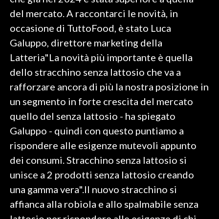
del mercato. A raccontarci le novità, in
SPETTACOLI
occasione di TuttoFood, è stato Luca
Galuppo, direttore marketing della
GOSSIP
Latteria"La novità più importante è quella
SALUTE
dello stracchino senza lattosio che va a
rafforzare ancora di più la nostra posizione in
SARDEGNA TURISMO
un segmento in forte crescita del mercato
quello del senza lattosio - ha spiegato
SARDI NEL MONDO
Galuppo - quindi con questo puntiamo a
NOTIZIE
rispondere alle esigenze mutevoli appunto
EVENTI
dei consumi. Stracchino senza lattosio si
#CARAUNIONE
unisce a 2 prodotti senza lattosio creando
una gamma vera".Il nuovo stracchino si
3 MINUTI CON
affianca alla robiola e allo spalmabile senza
INSULARITÀ
lattosio per rispondere alle esigenze di chi