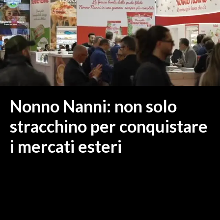
MEDIO CAMPIDANO
ORISTANO E PROVINCIA
SASSARI E PROVINCIA
GALLURA
NUORO E PROVINCIA
OGLIASTRA
AGENDA
Nonno Nanni: non solo
CRONACA
stracchino per conquistare
ITALIA
i mercati esteri
MONDO
POLITICA
ECONOMIA
SERVIZI ALLE IMPRESE