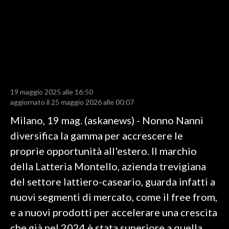
LAVORO
BANDI
SPORT IN SARDEGNA
SPORT
19 maggio 2025 alle 16:50
RISULTATI E CLASSIFICHE
aggiornato il 25 maggio 2026 alle 00:07
CALCIO
Milano, 19 mag. (askanews) - Nonno Nanni
CALCIO REGIONALE
diversifica la gamma per accrescere le
BASKET
proprie opportunità all'estero. Il marchio
VOLLEY
della Latteria Montello, azienda trevigiana
MOTORI
del settore lattiero-caseario, guarda infatti a
TENNIS
nuovi segmenti di mercato, come il free from,
ALTRI SPORT
e a nuovi prodotti per accelerare una crescita
che già nel 2024 è stata superiore a quella
CULTURA