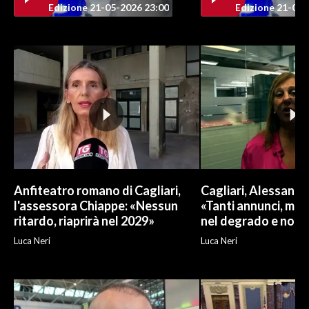
Edizione 21-05-2026 23:00
Edizione 21-05-
Anfiteatro romano di Cagliari,
Cagliari, Alessand
l'assessora Chiappe: «Nessun
«Tanti annunci, ma l
ritardo, riaprirà nel 2029»
nel degrado e non r
Luca Neri
Luca Neri