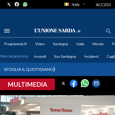
Italy
ACCEDI
METEO
ProgrammaUS
Video
Sardegna
Italia
Mondo
Po
COMUNI AL VOTO
Incendi
Sos Sardegna
Incidenti
Cagli
TEMI CALDI DI OGGI:
VIDEO
SFOGLIA IL QUOTIDIANO
FOTO
MULTIMEDIA
CRONACA SARDEGNA
CAGLIARI
PROVINCIA DI CAGLIARI
SULCIS IGLESIENTE