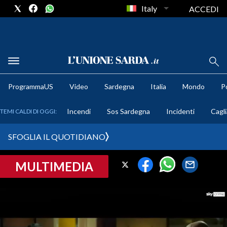
Italy
ACCEDI
METEO
ProgrammaUS
Video
Sardegna
Italia
Mondo
Po
COMUNI AL VOTO
Incendi
Sos Sardegna
Incidenti
Cagli
TEMI CALDI DI OGGI:
VIDEO
SFOGLIA IL QUOTIDIANO
FOTO
MULTIMEDIA
CRONACA SARDEGNA
CAGLIARI
PROVINCIA DI CAGLIARI
SULCIS IGLESIENTE