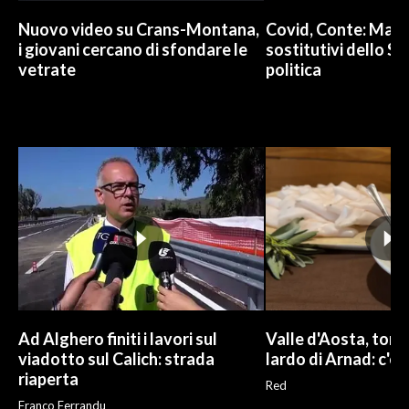
Nuovo video su Crans-Montana,
Covid, Conte: Mai u
i giovani cercano di sfondare le
sostitutivi dello St
vetrate
politica
Ad Alghero finiti i lavori sul
Valle d'Aosta, torna
viadotto sul Calich: strada
lardo di Arnad: c'è 
riaperta
Red
Franco Ferrandu