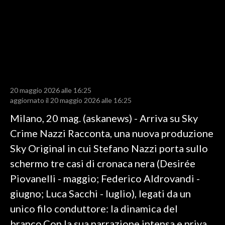
LAVORO
BANDI
SPORT IN SARDEGNA
SPORT
20 maggio 2026 alle 16:25
RISULTATI E CLASSIFICHE
aggiornato il 20 maggio 2026 alle 16:25
CALCIO
Milano, 20 mag. (askanews) - Arriva su Sky
CALCIO REGIONALE
Crime Nazzi Racconta, una nuova produzione
BASKET
Sky Original in cui Stefano Nazzi porta sullo
VOLLEY
schermo tre casi di cronaca nera (Desirée
MOTORI
Piovanelli - maggio; Federico Aldrovandi -
TENNIS
giugno; Luca Sacchi - luglio), legati da un
ALTRI SPORT
unico filo conduttore: la dinamica del
branco.Con la sua narrazione intensa e priva
CULTURA