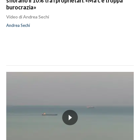
sfiorano il 10% tra i proprietari: «Ma c'è troppa
burocrazia»
Video di Andrea Sechi
Andrea Sechi