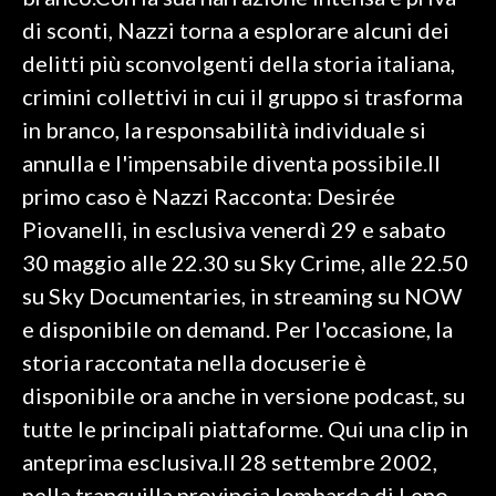
di sconti, Nazzi torna a esplorare alcuni dei
SPETTACOLI
delitti più sconvolgenti della storia italiana,
crimini collettivi in cui il gruppo si trasforma
GOSSIP
in branco, la responsabilità individuale si
SALUTE
annulla e l'impensabile diventa possibile.Il
primo caso è Nazzi Racconta: Desirée
SARDEGNA TURISMO
Piovanelli, in esclusiva venerdì 29 e sabato
30 maggio alle 22.30 su Sky Crime, alle 22.50
SARDI NEL MONDO
su Sky Documentaries, in streaming su NOW
NOTIZIE
e disponibile on demand. Per l'occasione, la
EVENTI
storia raccontata nella docuserie è
#CARAUNIONE
disponibile ora anche in versione podcast, su
tutte le principali piattaforme. Qui una clip in
3 MINUTI CON
anteprima esclusiva.Il 28 settembre 2002,
INSULARITÀ
nella tranquilla provincia lombarda di Leno,