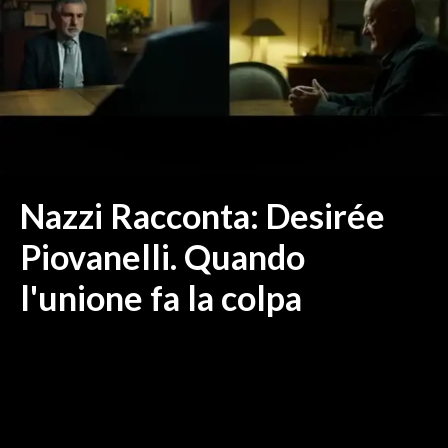
MEDIO CAMPIDANO
ORISTANO E PROVINCIA
SASSARI E PROVINCIA
GALLURA
NUORO E PROVINCIA
OGLIASTRA
AGENDA
Nazzi Racconta: Desirée
CRONACA
Piovanelli. Quando
ITALIA
l'unione fa la colpa
MONDO
POLITICA
ECONOMIA
SERVIZI ALLE IMPRESE