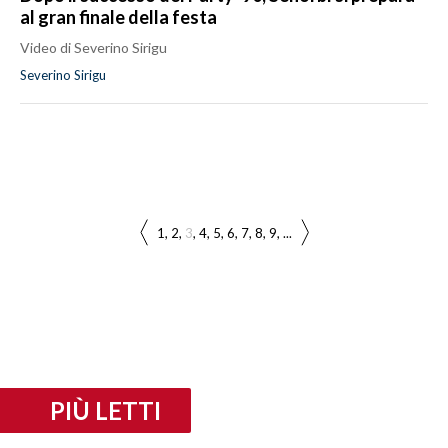
al gran finale della festa
Video di Severino Sirigu
Severino Sirigu
1
2
3
4
5
6
7
8
9
...
PIÙ LETTI