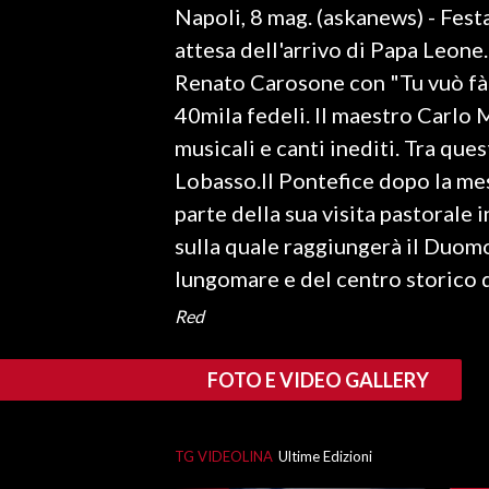
Napoli, 8 mag. (askanews) - Festa 
LAVORO
attesa dell'arrivo di Papa Leone
BANDI
Renato Carosone con "Tu vuò fà 
40mila fedeli. Il maestro Carlo M
SPORT IN SARDEGNA
musicali e canti inediti. Tra que
SPORT
Lobasso.Il Pontefice dopo la me
RISULTATI E CLASSIFICHE
parte della sua visita pastorale
CALCIO
sulla quale raggiungerà il Duom
CALCIO REGIONALE
lungomare e del centro storico d
BASKET
Red
VOLLEY
MOTORI
FOTO E VIDEO GALLERY
TENNIS
ALTRI SPORT
TG VIDEOLINA
Ultime Edizioni
CULTURA