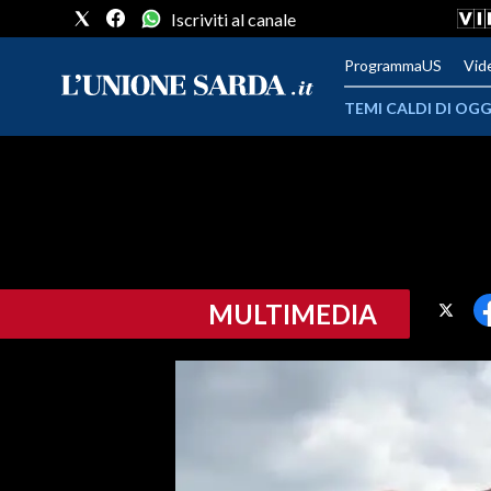
Iscriviti al canale
ProgrammaUS
Vid
TEMI CALDI DI OGG
METEO
COMUNI AL VOTO
VIDEO
MULTIMEDIA
FOTO
CRONACA SARDEGNA
CAGLIARI
PROVINCIA DI CAGLIARI
SULCIS IGLESIENTE