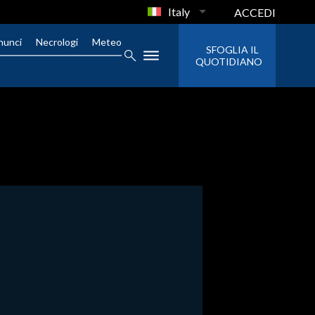
Italy
ACCEDI
nunci
Necrologi
Meteo
SFOGLIA IL
QUOTIDIANO