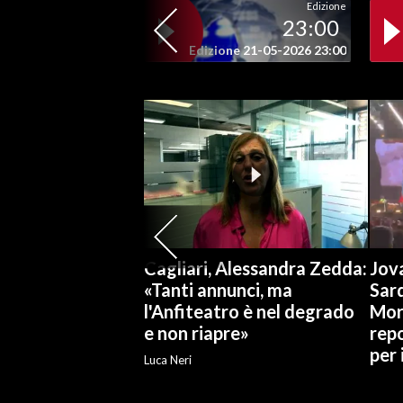
Edizione
23:00
SPETTACOLI
Edizione 21-05-2026 23:00
GOSSIP
SALUTE
SARDEGNA TURISMO
SARDI NEL MONDO
NOTIZIE
Cagliari, Alessandra Zedda:
Jova
EVENTI
«Tanti annunci, ma
Sar
l'Anfiteatro è nel degrado
Mor
#CARAUNIONE
e non riapre»
repo
per
3 MINUTI CON
Luca Neri
INSULARITÀ