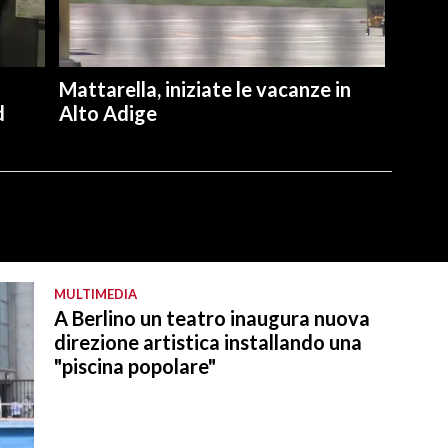
Mattarella, iniziate le vacanze in
d
Alto Adige
MULTIMEDIA
A Berlino un teatro inaugura nuova
direzione artistica installando una
"piscina popolare"