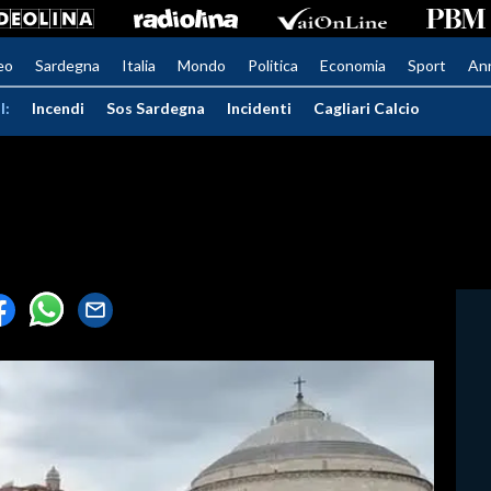
eo
Sardegna
Italia
Mondo
Politica
Economia
Sport
An
I:
Incendi
Sos Sardegna
Incidenti
Cagliari Calcio