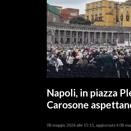
MEDIO CAMPIDANO
ORISTANO E PROVINCIA
SASSARI E PROVINCIA
GALLURA
NUORO E PROVINCIA
OGLIASTRA
AGENDA
CRONACA
ITALIA
MONDO
Napoli, in piazza P
Carosone aspettand
POLITICA
ECONOMIA
08 maggio 2026 alle 15:15
aggiornato il 08 ma
SERVIZI ALLE IMPRESE