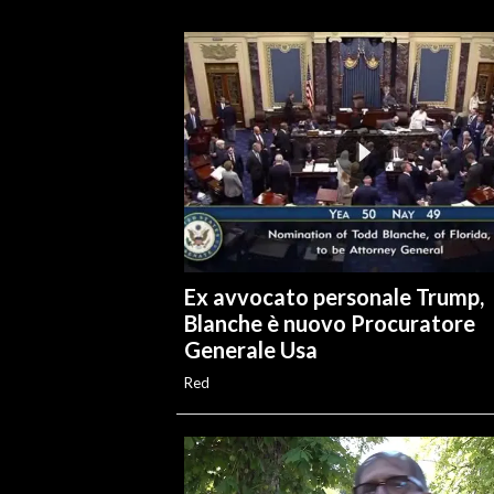
INFO AZIENDE
ABBONATI
ANNUNCI
NECROLOGI
PUBBLICITÀ
SPIAGGE
STORE
Ex avvocato personale Trump,
Blanche è nuovo Procuratore
Generale Usa
Red