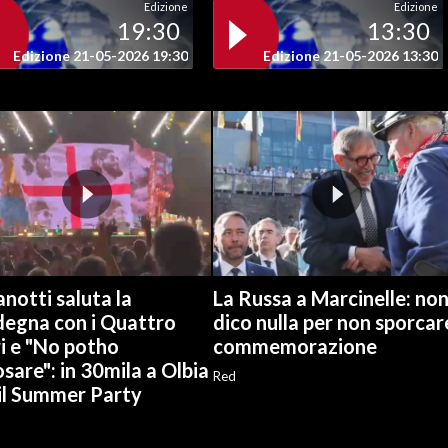
Edizione
Edizione
19:30
13:30
Edizione 21-05-2026 19:30
Edizione 21-05-2026 13:30
notti saluta la
La Russa a Marcinelle: no
degna con i Quattro
dico nulla per non sporcar
i e "No potho
commemorazione
sare": in 30mila a Olbia
Red
 il Summer Party