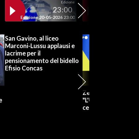
Edizione
23:00
19
Edizione 20-05-2026 23:00
Edizione 20-05-202
San Gavino, al liceo
Marconi-Lussu applausi e
lacrime per il
pensionamento del bidello
Efisio Concas
n
Zelensky a Belgrado
e
"L'Ucraina non ha pi
centrali elettriche i