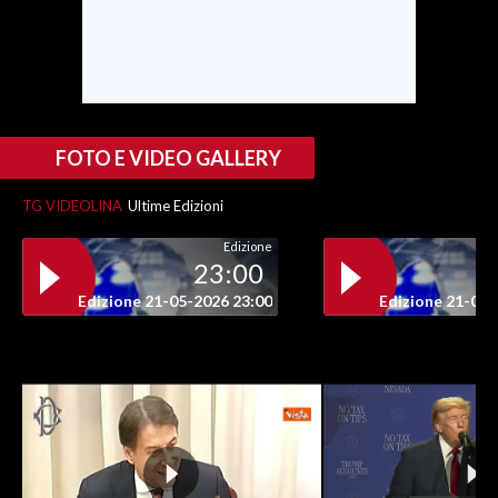
INFO AZIENDE
ABBONATI
ANNUNCI
NECROLOGI
FOTO E VIDEO GALLERY
PUBBLICITÀ
TG VIDEOLINA
Ultime Edizioni
SPIAGGE
Edizione
STORE
23:00
Edizione 21-05-2026 23:00
Edizione 21-05-