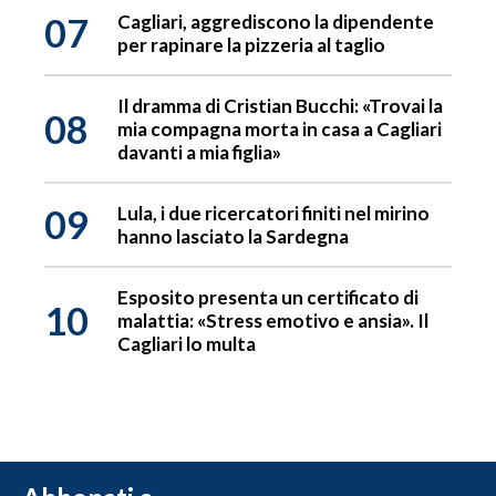
07
Cagliari, aggrediscono la dipendente
per rapinare la pizzeria al taglio
Il dramma di Cristian Bucchi: «Trovai la
08
mia compagna morta in casa a Cagliari
davanti a mia figlia»
09
Lula, i due ricercatori finiti nel mirino
hanno lasciato la Sardegna
Esposito presenta un certificato di
10
malattia: «Stress emotivo e ansia». Il
Cagliari lo multa