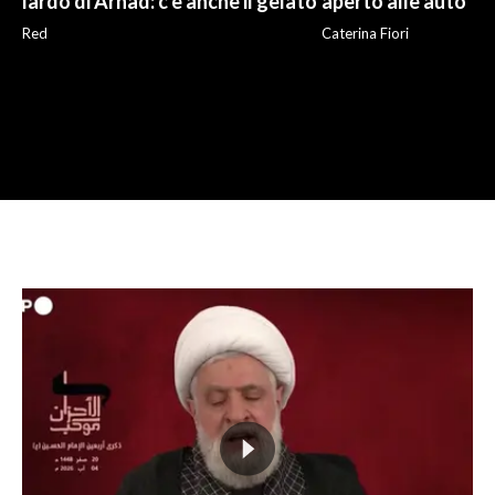
lardo di Arnad: c'è anche il gelato
aperto alle auto
Red
Caterina Fiori