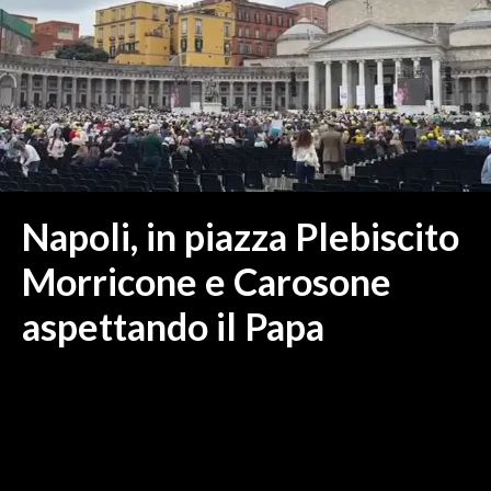
MEDIO CAMPIDANO
ORISTANO E PROVINCIA
SASSARI E PROVINCIA
GALLURA
NUORO E PROVINCIA
OGLIASTRA
AGENDA
Napoli, in piazza Plebiscito
CRONACA
Morricone e Carosone
ITALIA
aspettando il Papa
MONDO
POLITICA
ECONOMIA
SERVIZI ALLE IMPRESE