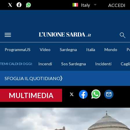
Italy
ACCEDI
METEO
ProgrammaUS
Video
Sardegna
Italia
Mondo
Po
COMUNI AL VOTO
Incendi
Sos Sardegna
Incidenti
Cagli
TEMI CALDI DI OGGI:
VIDEO
SFOGLIA IL QUOTIDIANO
FOTO
MULTIMEDIA
CRONACA SARDEGNA
CAGLIARI
PROVINCIA DI CAGLIARI
SULCIS IGLESIENTE