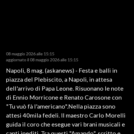
LAVORO
BANDI
SPORT IN SARDEGNA
SPORT
08 maggio 2026 alle 15:15
RISULTATI E CLASSIFICHE
aggiornato il 08 maggio 2026 alle 15:15
CALCIO
Napoli, 8 mag. (askanews) - Festa e balli in
CALCIO REGIONALE
piazza del Plebiscito, a Napoli, in attesa
BASKET
dell'arrivo di Papa Leone. Risuonano le note
VOLLEY
di Ennio Morricone e Renato Carosone con
MOTORI
"Tu vuò fà l'americano".Nella piazza sono
TENNIS
attesi 40mila fedeli. Il maestro Carlo Morelli
ALTRI SPORT
guida il coro che esegue vari brani musicali e
canti inediti. Tra questi "Amando", scritto e
CULTURA