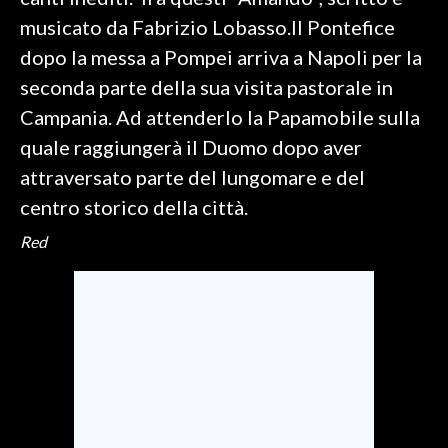
musicato da Fabrizio Lobasso.Il Pontefice
SPETTACOLI
dopo la messa a Pompei arriva a Napoli per la
seconda parte della sua visita pastorale in
GOSSIP
Campania. Ad attenderlo la Papamobile sulla
SALUTE
quale raggiungerà il Duomo dopo aver
attraversato parte del lungomare e del
SARDEGNA TURISMO
centro storico della città.
SARDI NEL MONDO
Red
NOTIZIE
EVENTI
#CARAUNIONE
3 MINUTI CON
INSULARITÀ