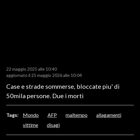
LAVORO
BANDI
SPORT IN SARDEGNA
SPORT
RISULTATI E CLASSIFICHE
CALCIO
22 maggio 2025 alle 10:40
aggiornato il 25 maggio 2026 alle 10:04
CALCIO REGIONALE
Case e strade sommerse, bloccate piu' di
BASKET
50mila persone. Due i morti
VOLLEY
MOTORI
TENNIS
Tags:
Mondo
AFP
maltempo
allagamenti
ALTRI SPORT
vittime
disagi
CULTURA