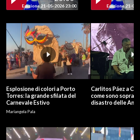
Edizione 21-05-2026 23:00
Edizione 21-05-
INFO AZIENDE
ABBONATI
ANNUNCI
NECROLOGI
PUBBLICITÀ
SPIAGGE
STORE
Esplosione di colori a Porto
Carlitos Páez a Cagl
Torres: la grande sfilata del
come sono sopravvi
Carnevale Estivo
disastro delle And
Mariangela Pala