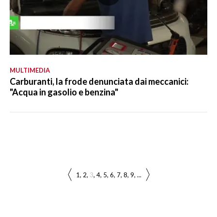
MULTIMEDIA
Carburanti, la frode denunciata dai meccanici:
"Acqua in gasolio e benzina"
1
2
3
4
5
6
7
8
9
...