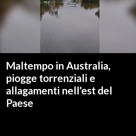
MEDIO CAMPIDANO
ORISTANO E PROVINCIA
SASSARI E PROVINCIA
GALLURA
NUORO E PROVINCIA
OGLIASTRA
AGENDA
Maltempo in Australia,
CRONACA
piogge torrenziali e
ITALIA
allagamenti nell'est del
MONDO
Paese
POLITICA
ECONOMIA
SERVIZI ALLE IMPRESE