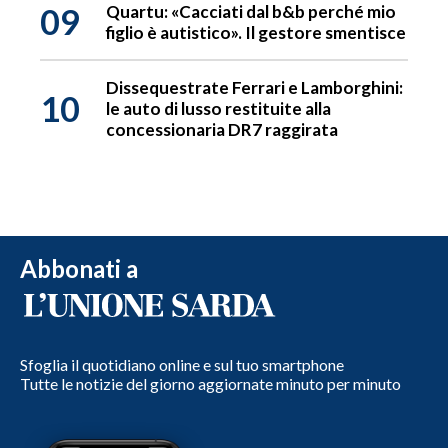
09
Quartu: «Cacciati dal b&b perché mio
figlio è autistico». Il gestore smentisce
Dissequestrate Ferrari e Lamborghini:
10
le auto di lusso restituite alla
concessionaria DR7 raggirata
Abbonati a
Sfoglia il quotidiano online e sul tuo smartphone
Tutte le notizie del giorno aggiornate minuto per minuto