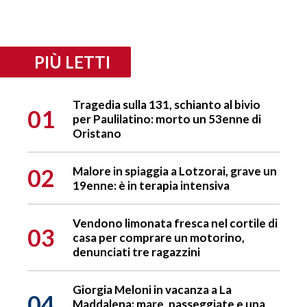
PIÙ LETTI
Tragedia sulla 131, schianto al bivio
01
per Paulilatino: morto un 53enne di
Oristano
02
Malore in spiaggia a Lotzorai, grave un
19enne: è in terapia intensiva
Vendono limonata fresca nel cortile di
03
casa per comprare un motorino,
denunciati tre ragazzini
Giorgia Meloni in vacanza a La
04
Maddalena: mare, passeggiate e una