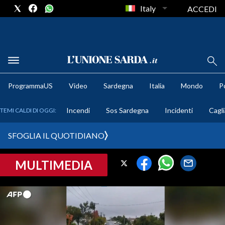
Italy
ACCEDI
METEO
ProgrammaUS
Video
Sardegna
Italia
Mondo
Po
COMUNI AL VOTO
Incendi
Sos Sardegna
Incidenti
Cagli
TEMI CALDI DI OGGI:
VIDEO
SFOGLIA IL QUOTIDIANO
FOTO
MULTIMEDIA
CRONACA SARDEGNA
CAGLIARI
PROVINCIA DI CAGLIARI
SULCIS IGLESIENTE