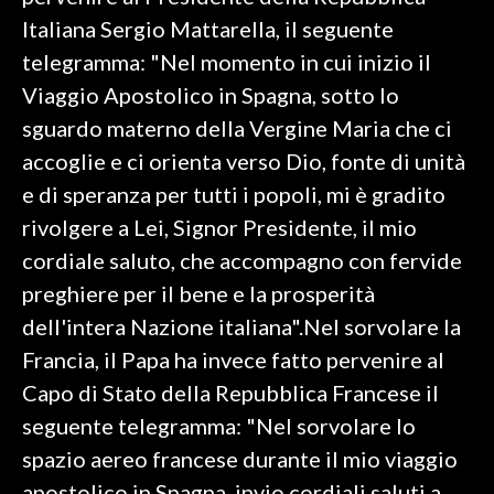
Italiana Sergio Mattarella, il seguente
SPETTACOLI
telegramma: "Nel momento in cui inizio il
Viaggio Apostolico in Spagna, sotto lo
GOSSIP
sguardo materno della Vergine Maria che ci
SALUTE
accoglie e ci orienta verso Dio, fonte di unità
e di speranza per tutti i popoli, mi è gradito
SARDEGNA TURISMO
rivolgere a Lei, Signor Presidente, il mio
cordiale saluto, che accompagno con fervide
SARDI NEL MONDO
preghiere per il bene e la prosperità
NOTIZIE
dell'intera Nazione italiana".Nel sorvolare la
EVENTI
Francia, il Papa ha invece fatto pervenire al
#CARAUNIONE
Capo di Stato della Repubblica Francese il
seguente telegramma: "Nel sorvolare lo
3 MINUTI CON
spazio aereo francese durante il mio viaggio
INSULARITÀ
apostolico in Spagna, invio cordiali saluti a