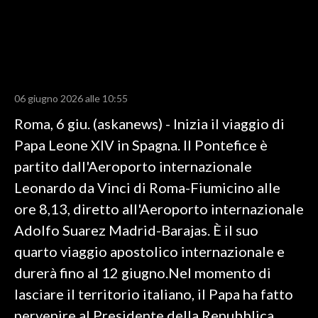
LAVORO
BANDI
SPORT IN SARDEGNA
06 giugno 2026 alle 10:55
SPORT
Roma, 6 giu. (askanews) - Inizia il viaggio di
RISULTATI E CLASSIFICHE
Papa Leone XIV in Spagna. Il Pontefice è
CALCIO
partito dall'Aeroporto internazionale
CALCIO REGIONALE
Leonardo da Vinci di Roma-Fiumicino alle
BASKET
ore 8,13, diretto all'Aeroporto internazionale
VOLLEY
Adolfo Suarez Madrid-Barajas. È il suo
MOTORI
quarto viaggio apostolico internazionale e
TENNIS
durerà fino al 12 giugno.Nel momento di
ALTRI SPORT
lasciare il territorio italiano, il Papa ha fatto
pervenire al Presidente della Repubblica
CULTURA