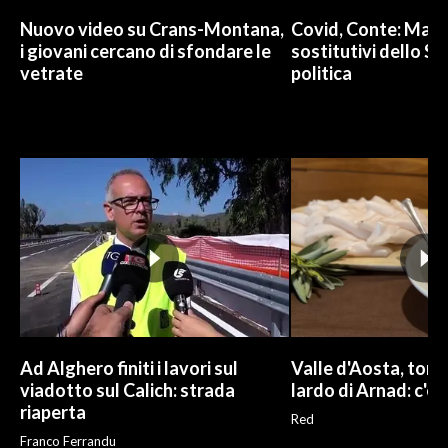
Nuovo video su Crans-Montana,
Covid, Conte: Mai u
i giovani cercano di sfondare le
sostitutivi dello St
vetrate
politica
Ad Alghero finiti i lavori sul
Valle d'Aosta, torna
viadotto sul Calich: strada
lardo di Arnad: c'è 
riaperta
Red
Franco Ferrandu