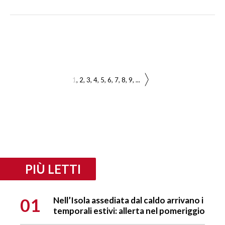
1
2
3
4
5
6
7
8
9
...
PIÙ LETTI
01
Nell’Isola assediata dal caldo arrivano i
temporali estivi: allerta nel pomeriggio