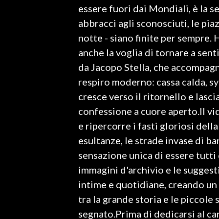
essere fuori dai Mondiali, è la se
abbracci agli sconosciuti, le piazz
SPETTACOLI
notte - siano finite per sempre.
GOSSIP
anche la voglia di tornare a senti
da Jacopo Stella, che accompagn
SALUTE
respiro moderno: cassa calda, sy
SARDEGNA TURISMO
cresce verso il ritornello e lasc
confessione a cuore aperto.Il vid
SARDI NEL MONDO
e ripercorre i fasti gloriosi dell
NOTIZIE
esultanze, le strade invase di ba
EVENTI
sensazione unica di essere tutti 
immagini d'archivio e le suggesti
#CARAUNIONE
intime e quotidiane, creando un p
3 MINUTI CON
tra la grande storia e le piccol
segnato.Prima di dedicarsi al ca
INSULARITÀ