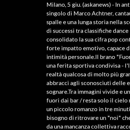
Milano, 5 giu. (askanews) - In a
LAVORO
singolo di Marco Achtner, cantau
BANDI
spalle e una lunga storia nella 
di successi tra classifiche dance
SPORT IN SARDEGNA
consolidato la sua cifra pop co
SPORT
forte impatto emotivo, capace d
RISULTATI E CLASSIFICHE
intimità personale.Il brano "Fuo
CALCIO
una ferita sportiva condivisa - l'
CALCIO REGIONALE
realtà qualcosa di molto più grand
BASKET
abbracci agli sconosciuti delle e
VOLLEY
sognare.Tra immagini vivide e un
MOTORI
fuori dai bar / resta solo il cie
TENNIS
un piccolo romanzo in tre minut
ALTRI SPORT
bisogno di ritrovare un "noi" c
da una mancanza collettiva racco
CULTURA