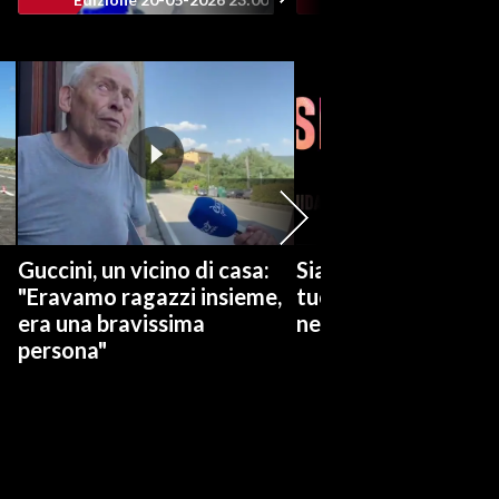
Guccini, un vicino di casa:
Siamo Serie: L'estat
"Eravamo ragazzi insieme,
tuoi occhi, Attitudin
era una bravissima
nessuna, The bear
persona"