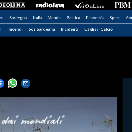
eo
Sardegna
Italia
Mondo
Politica
Economia
Sport
An
I:
Incendi
Sos Sardegna
Incidenti
Cagliari Calcio