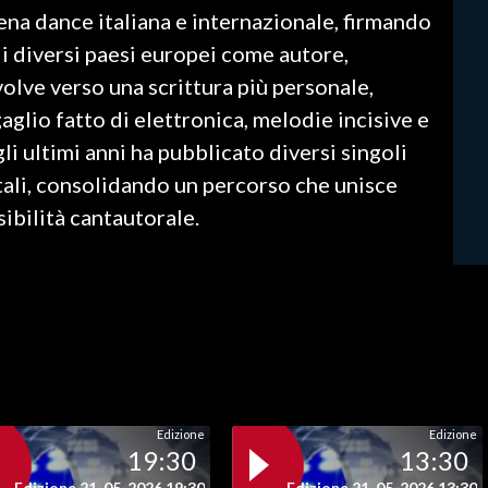
na dance italiana e internazionale, firmando
di diversi paesi europei come autore,
olve verso una scrittura più personale,
aglio fatto di elettronica, melodie incisive e
li ultimi anni ha pubblicato diversi singoli
itali, consolidando un percorso che unisce
ibilità cantautorale.
Edizione
Edizione
19:30
13:30
Edizione 21-05-2026 19:30
Edizione 21-05-2026 13:30