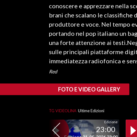
conoscere e apprezzare nella sce
INFO AZIENDE
brani che scalano le classifiche 
ABBONATI
produttore e voce. Nel tempo ev
portando nel pop italiano un bag
ANNUNCI
una forte attenzione ai testi.Neg
NECROLOGI
sulle principali piattaforme dig
PUBBLICITÀ
immediatezza radiofonica e sens
SPIAGGE
STORE
Red
FOTO E VIDEO GALLERY
TG VIDEOLINA
Ultime Edizioni
Edizione
23:00
Edizione 21-05-2026 23:00