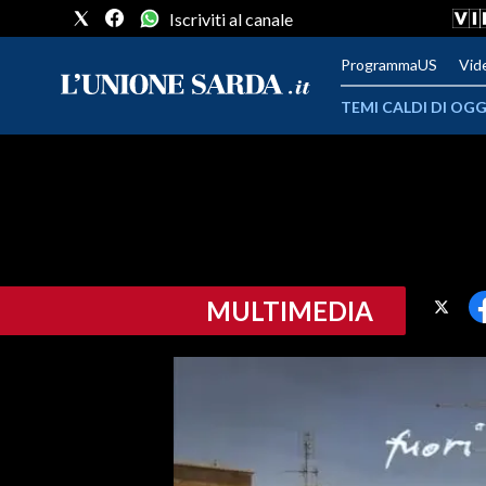
Iscriviti al canale
ProgrammaUS
Vid
TEMI CALDI DI OGG
METEO
COMUNI AL VOTO
VIDEO
MULTIMEDIA
FOTO
CRONACA SARDEGNA
CAGLIARI
PROVINCIA DI CAGLIARI
SULCIS IGLESIENTE