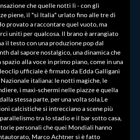
nsazione che quelle notti lì - con gli
e piene, il "sì Italia" urlato fino alle tre di
 Ho provato a raccontare quel vuoto, ma
rci uniti per qualcosa. Il brano è arrangiato
a il testo con una produzione pop dal
nth dal sapore nostalgico, una dinamica che
ia spazio alla voce in primo piano, come in una
eoclip ufficiale è firmato da Edda Galligani
a Nazionale italiana: le notti magiche, le
ndiere, i maxi-schermi nelle piazze e quella
dalla stessa parte, per una volta sola.Le
oni calcistiche si intrecciano a scene più
arallelismo tra lo stadio e il bar sotto casa,
e storie personali che quei Mondiali hanno
ntautorato, Marco Achtner si è fatto