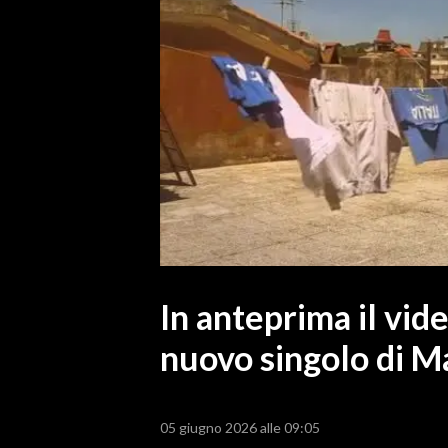
MEDIO CAMPIDANO
ORISTANO E PROVINCIA
SASSARI E PROVINCIA
GALLURA
NUORO E PROVINCIA
OGLIASTRA
AGENDA
CRONACA
ITALIA
MONDO
In anteprima il vid
nuovo singolo di M
POLITICA
ECONOMIA
05 giugno 2026 alle 09:05
SERVIZI ALLE IMPRESE