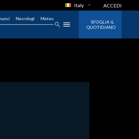
Italy
ACCEDI
nunci
Necrologi
Meteo
SFOGLIA IL
QUOTIDIANO