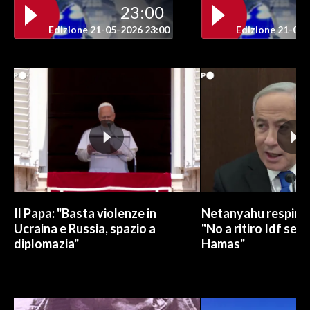
23:00
Edizione 21-05-2026 23:00
Edizione 21-05-
Il Papa: "Basta violenze in
Netanyahu respinge
Ucraina e Russia, spazio a
"No a ritiro Idf sen
diplomazia"
Hamas"