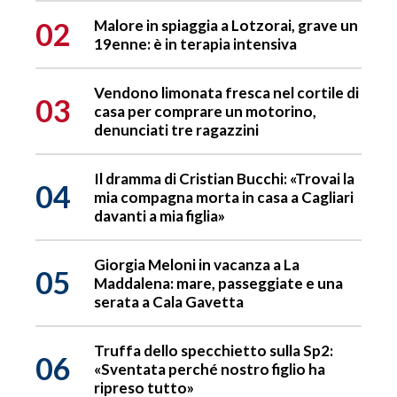
02
Malore in spiaggia a Lotzorai, grave un
19enne: è in terapia intensiva
Vendono limonata fresca nel cortile di
03
casa per comprare un motorino,
denunciati tre ragazzini
Il dramma di Cristian Bucchi: «Trovai la
04
mia compagna morta in casa a Cagliari
davanti a mia figlia»
Giorgia Meloni in vacanza a La
05
Maddalena: mare, passeggiate e una
serata a Cala Gavetta
Truffa dello specchietto sulla Sp2:
06
«Sventata perché nostro figlio ha
ripreso tutto»