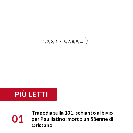
1
2
3
4
5
6
7
8
9
...
PIÙ LETTI
Tragedia sulla 131, schianto al bivio
01
per Paulilatino: morto un 53enne di
Oristano