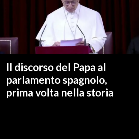
MEDIO CAMPIDANO
ORISTANO E PROVINCIA
SASSARI E PROVINCIA
GALLURA
NUORO E PROVINCIA
OGLIASTRA
AGENDA
Il discorso del Papa al
CRONACA
parlamento spagnolo,
ITALIA
prima volta nella storia
MONDO
POLITICA
ECONOMIA
SERVIZI ALLE IMPRESE