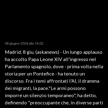
LAVORO
BANDI
SPORT IN SARDEGNA
SPORT
08 giugno 2026 alle 14:02
RISULTATI E CLASSIFICHE
Madrid, 8 giu. (askanews) - Un lungo applauso
CALCIO
ha accolto Papa Leone XIV all'ingresso nel
CALCIO REGIONALE
Parlamento spagnolo, dove - prima volta nella
BASKET
storia per un Pontefice - ha tenuto un
VOLLEY
discorso. Fra i temi affrontati l'AI, il dramma
MOTORI
dei migranti, la pace."Le armi possono
TENNIS
imporre un silenzio temporaneo", ha detto,
ALTRI SPORT
definendo "preoccupante che, in diverse parti
CULTURA