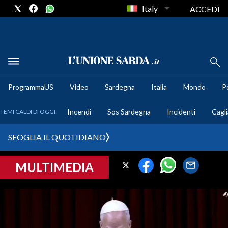
Italy
ACCEDI
METEO
ProgrammaUS
Video
Sardegna
Italia
Mondo
Po
COMUNI AL VOTO
Incendi
Sos Sardegna
Incidenti
Cagli
TEMI CALDI DI OGGI:
VIDEO
SFOGLIA IL QUOTIDIANO
FOTO
MULTIMEDIA
CRONACA SARDEGNA
CAGLIARI
PROVINCIA DI CAGLIARI
SULCIS IGLESIENTE