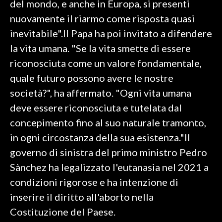
del mondo, e anche in Europa, si presenti
nuovamente il riarmo come risposta quasi
SPETTACOLI
inevitabile".Il Papa ha poi invitato a difendere
GOSSIP
la vita umana. "Se la vita smette di essere
riconosciuta come un valore fondamentale,
SALUTE
quale futuro possono avere le nostre
società?", ha affermato. "Ogni vita umana
SARDEGNA TURISMO
deve essere riconosciuta e tutelata dal
SARDI NEL MONDO
concepimento fino al suo naturale tramonto,
NOTIZIE
in ogni circostanza della sua esistenza."Il
EVENTI
governo di sinistra del primo ministro Pedro
Sànchez ha legalizzato l'eutanasia nel 2021 a
#CARAUNIONE
condizioni rigorose e ha intenzione di
3 MINUTI CON
inserire il diritto all'aborto nella
Costituzione del Paese.
INSULARITÀ