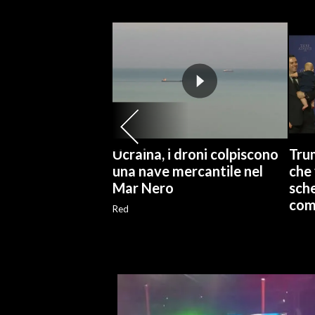
SPETTACOLI
GOSSIP
SALUTE
SARDEGNA TURISMO
Ucraina, i droni colpiscono
Tru
SARDI NEL MONDO
una nave mercantile nel
che 
Mar Nero
sch
NOTIZIE
com
EVENTI
Red
#CARAUNIONE
3 MINUTI CON
INSULARITÀ