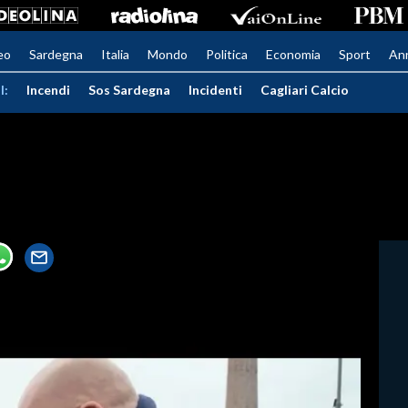
eo
Sardegna
Italia
Mondo
Politica
Economia
Sport
An
I:
Incendi
Sos Sardegna
Incidenti
Cagliari Calcio