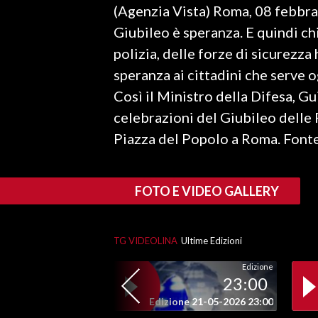
(Agenzia Vista) Roma, 08 febbra
LAVORO
Giubileo è speranza. E quindi ch
BANDI
polizia, delle forze di sicurezz
speranza ai cittadini che serve o
SPORT IN SARDEGNA
Così il Ministro della Difesa, G
SPORT
celebrazioni del Giubileo delle 
RISULTATI E CLASSIFICHE
Piazza del Popolo a Roma. Fonte
CALCIO
CALCIO REGIONALE
FOTO E VIDEO GALLERY
BASKET
VOLLEY
MOTORI
TG VIDEOLINA
Ultime Edizioni
TENNIS
Edizione
23:00
ALTRI SPORT
Edizione 21-05-2026 23:00
CULTURA