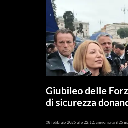
MEDIO CAMPIDANO
ORISTANO E PROVINCIA
SASSARI E PROVINCIA
GALLURA
NUORO E PROVINCIA
OGLIASTRA
AGENDA
CRONACA
ITALIA
MONDO
Giubileo delle For
di sicurezza donano
POLITICA
ECONOMIA
08 febbraio 2025 alle 22:12
aggiornato il 25 m
SERVIZI ALLE IMPRESE