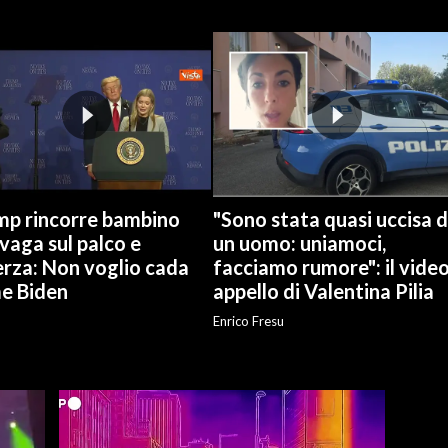
mp rincorre bambino
"Sono stata quasi uccisa 
vaga sul palco e
un uomo: uniamoci,
erza: Non voglio cada
facciamo rumore": il vide
e Biden
appello di Valentina Pilia
Enrico Fresu