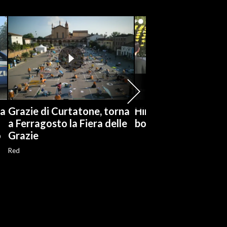
da
Grazie di Curtatone, torna
Hiroshima ricorda la
a Ferragosto la Fiera delle
bomba, 81 anni dop
o
Grazie
Red