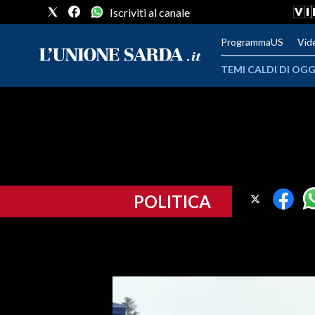
Iscriviti al canale
ProgrammaUS
Vid
TEMI CALDI DI OGG
METEO
COMUNI AL VOTO
VIDEO
POLITICA
FOTO
CRONACA SARDEGNA
CAGLIARI
PROVINCIA DI CAGLIARI
SULCIS IGLESIENTE