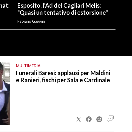
hat:
Esposito, l'Ad del Cagliari Melis:
"Quasi un tentativo di estorsione"
Fabiano Gaggini
MULTIMEDIA
Funerali Baresi: applausi per Maldini
e Ranieri, fischi per Sala e Cardinale