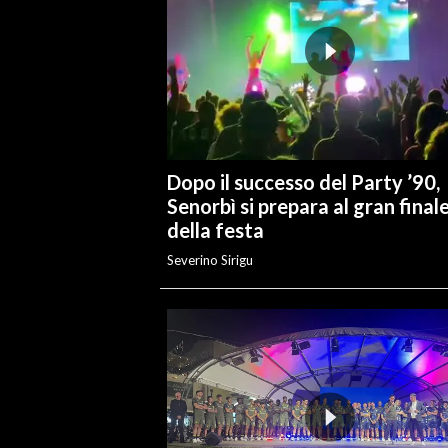
INFO AZIENDE
ABBONATI
ANNUNCI
NECROLOGI
PUBBLICITÀ
Dopo il successo del Party ’90,
SPIAGGE
Senorbì si prepara al gran final
STORE
della festa
Severino Sirigu