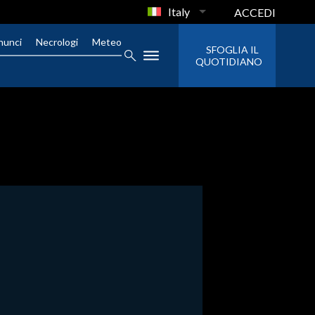
Italy
ACCEDI
nunci
Necrologi
Meteo
SFOGLIA IL
QUOTIDIANO