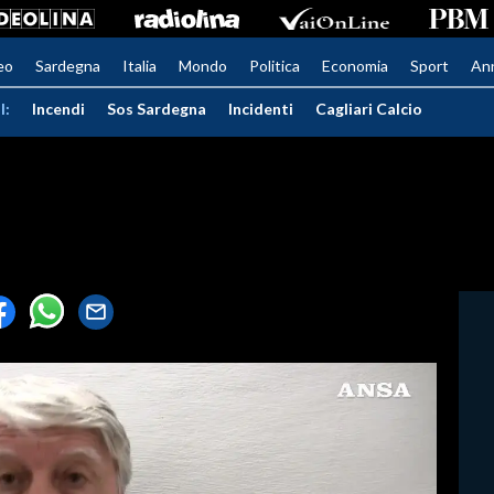
eo
Sardegna
Italia
Mondo
Politica
Economia
Sport
An
I:
Incendi
Sos Sardegna
Incidenti
Cagliari Calcio