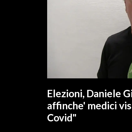
MEDIO CAMPIDANO
ORISTANO E PROVINCIA
SASSARI E PROVINCIA
GALLURA
NUORO E PROVINCIA
OGLIASTRA
AGENDA
CRONACA
ITALIA
MONDO
Elezioni, Daniele 
affinche' medici vis
POLITICA
Covid"
ECONOMIA
SERVIZI ALLE IMPRESE