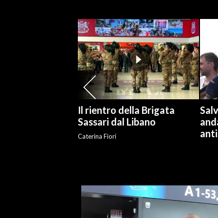
SPETTACOLI
GOSSIP
SALUTE
SARDEGNA TURISMO
Il rientro della Brigata
Salv
SARDI NEL MONDO
Sassari dal Libano
and
NOTIZIE
anti
Caterina Fiori
EVENTI
#CARAUNIONE
3 MINUTI CON
INSULARITÀ