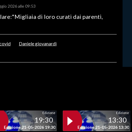
ggio 2026 alle 09:53
re:"Migliaia di loro curati dai parenti,
covid
Daniele giovanardi
Edizione
Edizione
19:30
13:30
Edizione 21-05-2026 19:30
Edizione 21-05-2026 13:30