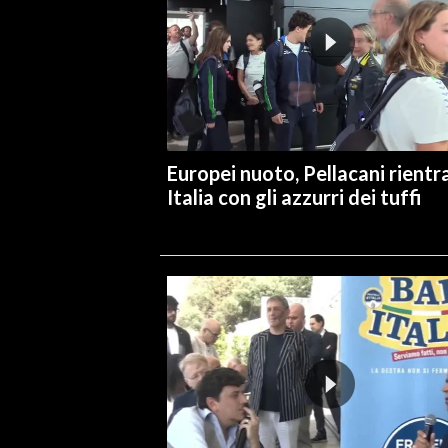
INFO AZIENDE
ABBONATI
ANNUNCI
NECROLOGI
PUBBLICITÀ
Europei nuoto, Pellacani rientra
Italia con gli azzurri dei tuffi
SPIAGGE
STORE