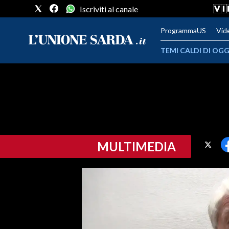
Iscriviti al canale
ProgrammaUS
Vid
TEMI CALDI DI OGG
METEO
COMUNI AL VOTO
VIDEO
MULTIMEDIA
FOTO
CRONACA SARDEGNA
CAGLIARI
PROVINCIA DI CAGLIARI
SULCIS IGLESIENTE