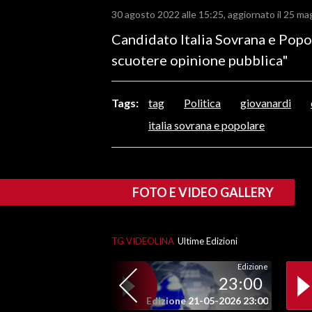
30 agosto 2022 alle 15:25
aggiornato il 25 ma
LAVORO
Candidato Italia Sovrana e Popola
BANDI
scuotere opinione pubblica"
SPORT IN SARDEGNA
Tags:
tag
Politica
giovanardi
SPORT
italia sovrana e popolare
RISULTATI E CLASSIFICHE
CALCIO
CALCIO REGIONALE
FOTO E VIDEO GALLERY
BASKET
VOLLEY
MOTORI
TG VIDEOLINA
Ultime Edizioni
TENNIS
Edizione
ALTRI SPORT
23:00
Edizione 21-05-2026 23:00
CULTURA