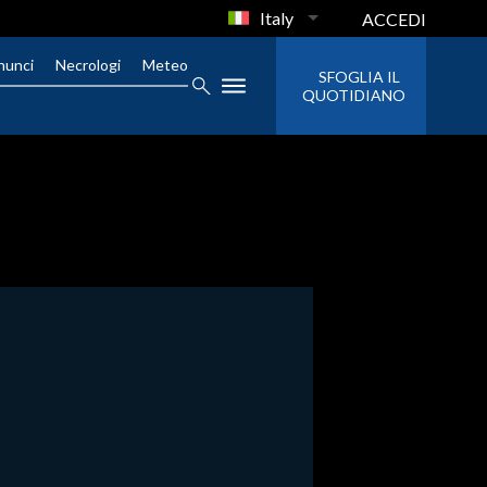
Italy
ACCEDI
nunci
Necrologi
Meteo
SFOGLIA IL
QUOTIDIANO