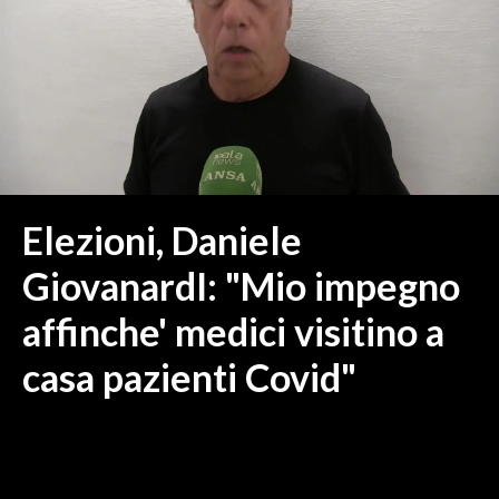
MEDIO CAMPIDANO
ORISTANO E PROVINCIA
SASSARI E PROVINCIA
GALLURA
NUORO E PROVINCIA
OGLIASTRA
AGENDA
Elezioni, Daniele
CRONACA
GiovanardI: "Mio impegno
ITALIA
affinche' medici visitino a
MONDO
casa pazienti Covid"
POLITICA
ECONOMIA
SERVIZI ALLE IMPRESE