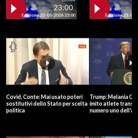
23:00
INFO AZIENDE
Edizione 21-05-2026 23:00
Edizione 21-05-
ABBONATI
ANNUNCI
NECROLOGI
PUBBLICITÀ
SPIAGGE
STORE
Covid, Conte: Mai usato poteri
Trump: Melania Od
sostitutivi dello Stato per scelta
imito atlete trans, 
politica
numero uno dell'an