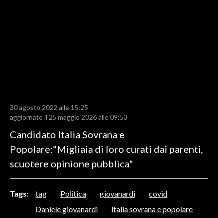
LAVORO
BANDI
SPORT IN SARDEGNA
SPORT
RISULTATI E CLASSIFICHE
CALCIO
30 agosto 2022 alle 15:25
aggiornato il 25 maggio 2026 alle 09:53
CALCIO REGIONALE
Candidato Italia Sovrana e
BASKET
Popolare:"Migliaia di loro curati dai parenti,
VOLLEY
scuotere opinione pubblica"
MOTORI
TENNIS
ALTRI SPORT
Tags:
tag
Politica
giovanardi
covid
Daniele giovanardi
italia sovrana e popolare
CULTURA