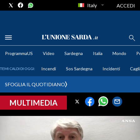
Italy
ACCEDI
METEO
ProgrammaUS
Video
Sardegna
Italia
Mondo
Po
COMUNI AL VOTO
Incendi
Sos Sardegna
Incidenti
Cagli
TEMI CALDI DI OGGI:
VIDEO
SFOGLIA IL QUOTIDIANO
FOTO
MULTIMEDIA
CRONACA SARDEGNA
CAGLIARI
PROVINCIA DI CAGLIARI
SULCIS IGLESIENTE