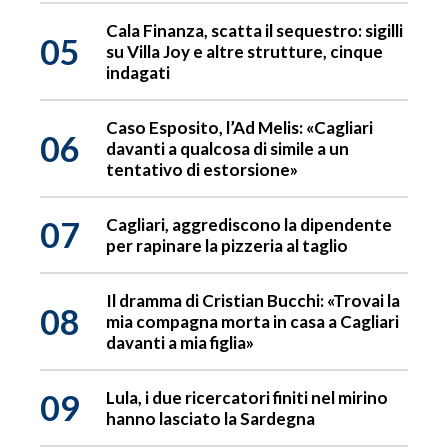
Cala Finanza, scatta il sequestro: sigilli
05
su Villa Joy e altre strutture, cinque
indagati
Caso Esposito, l’Ad Melis: «Cagliari
06
davanti a qualcosa di simile a un
tentativo di estorsione»
07
Cagliari, aggrediscono la dipendente
per rapinare la pizzeria al taglio
Il dramma di Cristian Bucchi: «Trovai la
08
mia compagna morta in casa a Cagliari
davanti a mia figlia»
09
Lula, i due ricercatori finiti nel mirino
hanno lasciato la Sardegna