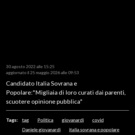
LAVORO
BANDI
SPORT IN SARDEGNA
SPORT
RISULTATI E CLASSIFICHE
CALCIO
30 agosto 2022 alle 15:25
aggiornato il 25 maggio 2026 alle 09:53
CALCIO REGIONALE
Candidato Italia Sovrana e
BASKET
Popolare:"Migliaia di loro curati dai parenti,
VOLLEY
scuotere opinione pubblica"
MOTORI
TENNIS
ALTRI SPORT
Tags:
tag
Politica
giovanardi
covid
Daniele giovanardi
italia sovrana e popolare
CULTURA