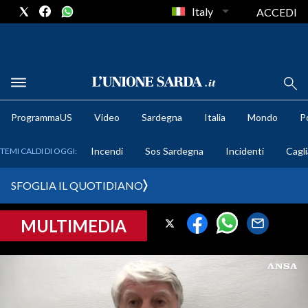
Italy
ACCEDI
METEO
ProgrammaUS
Video
Sardegna
Italia
Mondo
Po
COMUNI AL VOTO
Incendi
Sos Sardegna
Incidenti
Cagli
TEMI CALDI DI OGGI:
VIDEO
SFOGLIA IL QUOTIDIANO
FOTO
MULTIMEDIA
CRONACA SARDEGNA
CAGLIARI
PROVINCIA DI CAGLIARI
SULCIS IGLESIENTE