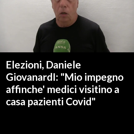
MEDIO CAMPIDANO
ORISTANO E PROVINCIA
SASSARI E PROVINCIA
GALLURA
NUORO E PROVINCIA
OGLIASTRA
AGENDA
Elezioni, Daniele
CRONACA
GiovanardI: "Mio impegno
ITALIA
affinche' medici visitino a
MONDO
casa pazienti Covid"
POLITICA
ECONOMIA
SERVIZI ALLE IMPRESE