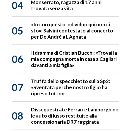
04
Monserrato, ragazza di 17 anni
trovata senza vita
«Io con questo individuo qui non ci
05
sto»: Salvini contestato al concerto
per De André a L’Agnata
Il dramma di Cristian Bucchi: «Trovai la
06
mia compagna morta in casa a Cagliari
davanti a mia figlia»
Truffa dello specchietto sulla Sp2:
07
«Sventata perché nostro figlio ha
ripreso tutto»
Dissequestrate Ferrari e Lamborghini:
08
le auto di lusso restituite alla
concessionaria DR7 raggirata