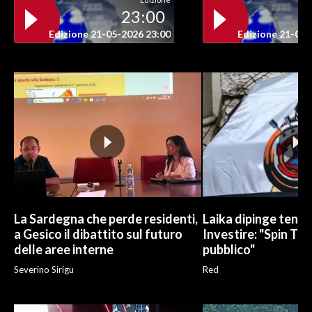
23:00
INFO AZIENDE
Edizione 21-05-2026 23:00
Edizione 21-05-
ABBONATI
ANNUNCI
NECROLOGI
PUBBLICITÀ
SPIAGGE
STORE
La Sardegna che perde residenti,
Laika dipinge tend
a Gesico il dibattito sul futuro
Investire: "Spin Tim
delle aree interne
pubblico"
Severino Sirigu
Red