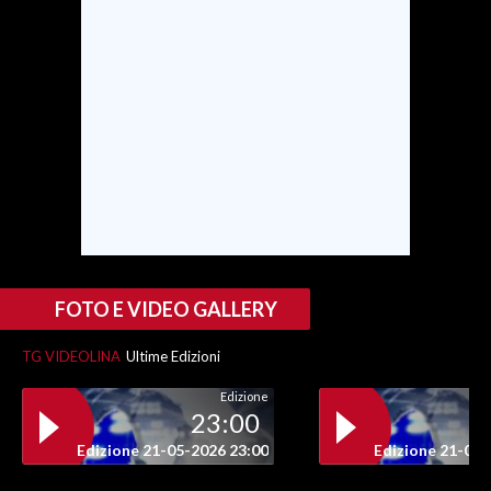
INFO AZIENDE
ABBONATI
ANNUNCI
NECROLOGI
PUBBLICITÀ
SPIAGGE
STORE
FOTO E VIDEO GALLERY
TG VIDEOLINA
Ultime Edizioni
Edizione
23:00
Edizione 21-05-2026 23:00
Edizione 21-05-