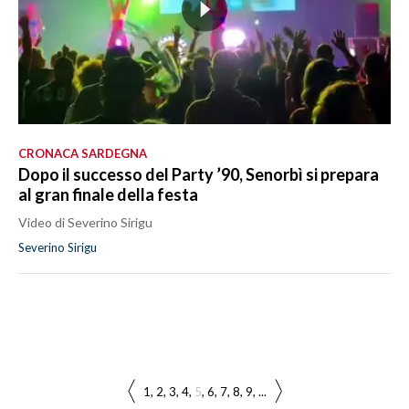
CRONACA SARDEGNA
Dopo il successo del Party ’90, Senorbì si prepara
al gran finale della festa
Video di Severino Sirigu
Severino Sirigu
1
2
3
4
5
6
7
8
9
...