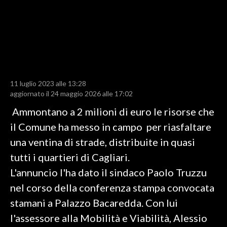
LAVORO
BANDI
SPORT IN SARDEGNA
SPORT
11 luglio 2023 alle 13:28
aggiornato il 24 maggio 2026 alle 17:02
RISULTATI E CLASSIFICHE
CALCIO
Ammontano a 2 milioni di euro le risorse che
CALCIO REGIONALE
il Comune ha messo in campo per riasfaltare
BASKET
una ventina di strade, distribuite in quasi
VOLLEY
tutti i quartieri di Cagliari.
MOTORI
L'annuncio l'ha dato il sindaco Paolo Truzzu
TENNIS
nel corso della conferenza stampa convocata
ALTRI SPORT
stamani a Palazzo Bacaredda. Con lui
l'assessore alla Mobilità e Viabilità, Alessio
CULTURA