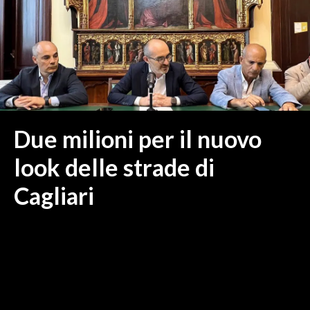
MEDIO CAMPIDANO
ORISTANO E PROVINCIA
SASSARI E PROVINCIA
GALLURA
NUORO E PROVINCIA
OGLIASTRA
Due milioni per il nuovo
AGENDA
look delle strade di
CRONACA
ITALIA
Cagliari
MONDO
POLITICA
ECONOMIA
SERVIZI ALLE IMPRESE