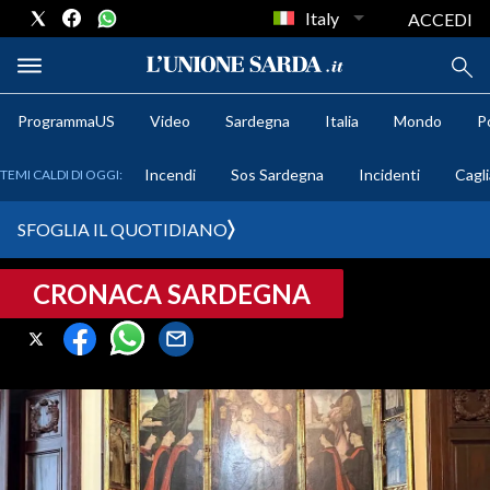
Italy
ACCEDI
ProgrammaUS
Video
Sardegna
Italia
Mondo
Po
METEO
Incendi
Sos Sardegna
Incidenti
Cagli
TEMI CALDI DI OGGI:
COMUNI AL VOTO
SFOGLIA IL QUOTIDIANO
VIDEO
CRONACA SARDEGNA
FOTO
CRONACA SARDEGNA
CAGLIARI
PROVINCIA DI CAGLIARI
SULCIS IGLESIENTE