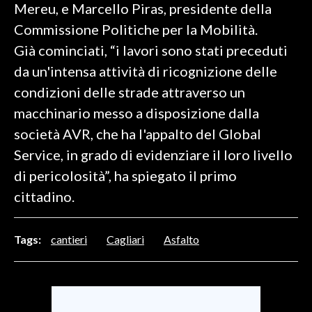
Mereu, e Marcello Piras, presidente della
Commissione Politiche per la Mobilità.
SPETTACOLI
Già cominciati, “i lavori sono stati preceduti
GOSSIP
da un'intensa attività di ricognizione delle
condizioni delle strade attraverso un
SALUTE
macchinario messo a disposizione dalla
SARDEGNA TURISMO
società AVR, che ha l'appalto del Global
Service, in grado di evidenziare il loro livello
SARDI NEL MONDO
di pericolosità”, ha spiegato il primo
NOTIZIE
cittadino.
EVENTI
Tags:
cantieri
Cagliari
Asfalto
#CARAUNIONE
3 MINUTI CON
INSULARITÀ