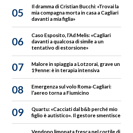
Il dramma di Cristian Bucchi: «Trovai la
05
mia compagna morta in casa a Cagliari
davanti a mia figlia»
Caso Esposito, l’Ad Melis: «Cagliari
06
davanti a qualcosa di simile a un
tentativo di estorsione»
07
Malore in spiaggia a Lotzorai, grave un
19enne: è in terapia intensiva
08
Emergenza sul volo Roma-Cagliari:
l’aereo torna a Fiumicino
09
Quartu: «Cacciati dal b&b perché mio
figlio è autistico». Il gestore smentisce
Vendono limonata fresca nel cortile di