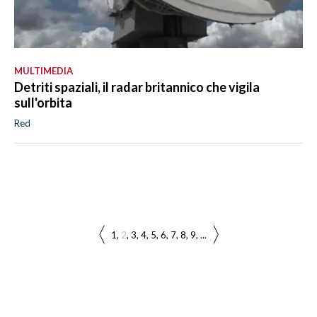
MULTIMEDIA
Detriti spaziali, il radar britannico che vigila
sull'orbita
Red
1
2
3
4
5
6
7
8
9
...