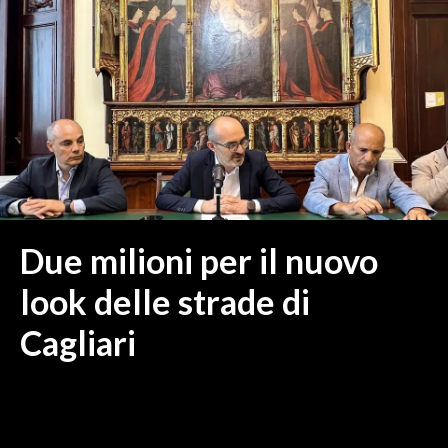
MEDIO CAMPIDANO
ORISTANO E PROVINCIA
SASSARI E PROVINCIA
GALLURA
NUORO E PROVINCIA
OGLIASTRA
AGENDA
CRONACA
Due milioni per il nuovo
ITALIA
look delle strade di
MONDO
Cagliari
POLITICA
ECONOMIA
SERVIZI ALLE IMPRESE