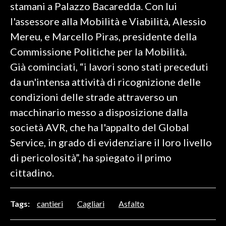
stamani a Palazzo Bacaredda. Con lui
l'assessore alla Mobilità e Viabilità, Alessio
SPETTACOLI
Mereu, e Marcello Piras, presidente della
GOSSIP
Commissione Politiche per la Mobilità.
Già cominciati, “i lavori sono stati preceduti
SALUTE
da un'intensa attività di ricognizione delle
SARDEGNA TURISMO
condizioni delle strade attraverso un
macchinario messo a disposizione dalla
SARDI NEL MONDO
società AVR, che ha l'appalto del Global
NOTIZIE
Service, in grado di evidenziare il loro livello
EVENTI
di pericolosità”, ha spiegato il primo
cittadino.
#CARAUNIONE
3 MINUTI CON
Tags:
cantieri
Cagliari
Asfalto
INSULARITÀ