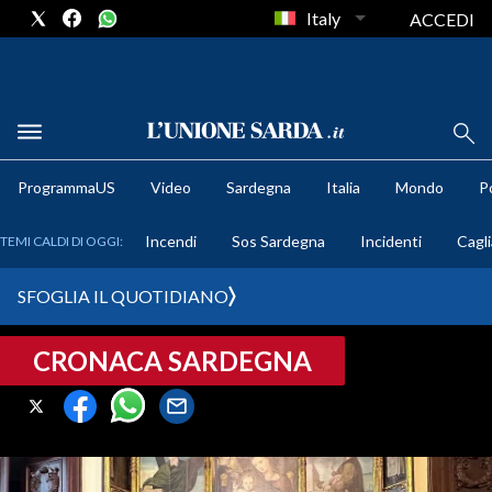
Italy
ACCEDI
METEO
ProgrammaUS
Video
Sardegna
Italia
Mondo
Po
COMUNI AL VOTO
Incendi
Sos Sardegna
Incidenti
Cagli
TEMI CALDI DI OGGI:
VIDEO
SFOGLIA IL QUOTIDIANO
FOTO
CRONACA SARDEGNA
CRONACA SARDEGNA
CAGLIARI
PROVINCIA DI CAGLIARI
SULCIS IGLESIENTE