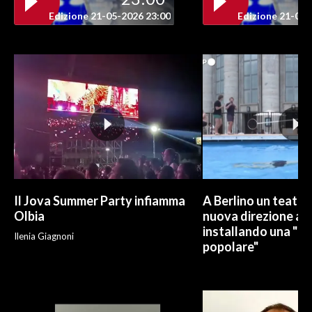
Edizione 21-05-2026 23:00
Edizione 21-05-
Il Jova Summer Party infiamma
A Berlino un teatro
Olbia
nuova direzione art
installando una "pi
Ilenia Giagnoni
popolare"