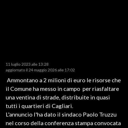
LAVORO
BANDI
SPORT IN SARDEGNA
SPORT
RISULTATI E CLASSIFICHE
CALCIO
11 luglio 2023 alle 13:28
aggiornato il 24 maggio 2026 alle 17:02
CALCIO REGIONALE
BASKET
Ammontano a 2 milioni di euro le risorse che
VOLLEY
il Comune ha messo in campo per riasfaltare
MOTORI
una ventina di strade, distribuite in quasi
TENNIS
tutti i quartieri di Cagliari.
ALTRI SPORT
L'annuncio l'ha dato il sindaco Paolo Truzzu
nel corso della conferenza stampa convocata
CULTURA