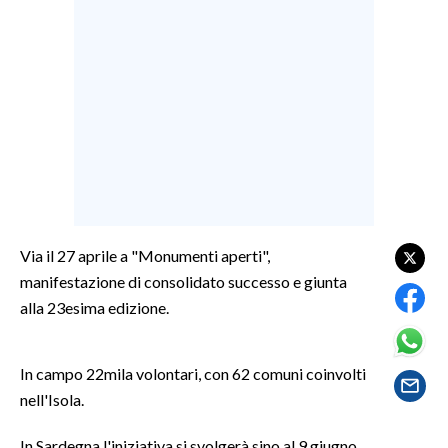
LAVORO
BANDI
SPORT IN SARDEGNA
SPORT
RISULTATI E CLASSIFICHE
CALCIO
CALCIO REGIONALE
Via il 27 aprile a "Monumenti aperti",
BASKET
manifestazione di consolidato successo e giunta
VOLLEY
alla 23esima edizione.
MOTORI
TENNIS
In campo 22mila volontari, con 62 comuni coinvolti
ALTRI SPORT
nell'Isola.
CULTURA
In Sardegna l'iniziativa si svolgerà sino al 9 giugno,