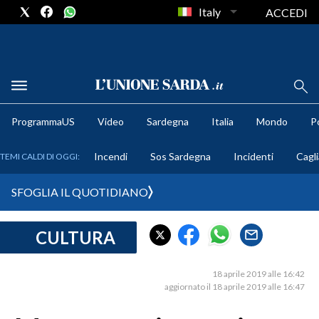
Italy
ACCEDI
METEO
ProgrammaUS
Video
Sardegna
Italia
Mondo
Po
COMUNI AL VOTO
Incendi
Sos Sardegna
Incidenti
Cagli
TEMI CALDI DI OGGI:
VIDEO
SFOGLIA IL QUOTIDIANO
FOTO
CULTURA
CRONACA SARDEGNA
CAGLIARI
18 aprile 2019 alle 16:42
PROVINCIA DI CAGLIARI
aggiornato il 18 aprile 2019 alle 16:47
SULCIS IGLESIENTE