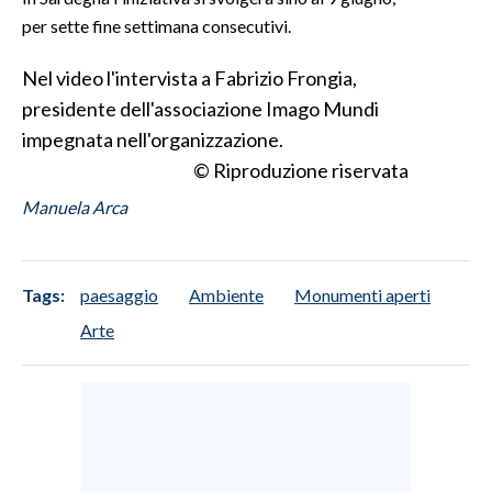
per sette fine settimana consecutivi.
SPETTACOLI
Nel video l'intervista a Fabrizio Frongia,
GOSSIP
presidente dell'associazione Imago Mundi
impegnata nell'organizzazione.
SALUTE
© Riproduzione riservata
Manuela Arca
SARDEGNA TURISMO
SARDI NEL MONDO
Tags:
paesaggio
Ambiente
Monumenti aperti
NOTIZIE
EVENTI
Arte
#CARAUNIONE
3 MINUTI CON
INSULARITÀ